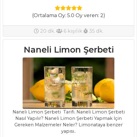
Masterchef Tüm
(Ortalama Oy: 5.0 Oy veren: 2)
Tarifleri
20 dk.
6 kişilik
35 dk.
İÇECEKLER
Naneli Limon Şerbeti
Böğürtlen
Şerbeti
Naneli Limon
Şerbeti
Reyhan Şerbeti
İçecekler Tüm
Tarifleri
Naneli Limon Şerbeti Tarifi. Naneli Limon Şerbeti
Nasıl Yapılır? Naneli Limon Şerbeti Yapmak İçin
Gereken Malzemeler Neler? Limonataya benzer
HAMUR İŞLERI
yapısı..