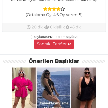
Çerkez Tavuğu
PİRİPİRİ VE
(Ortalama Oy: 4.6 Oy veren: 5)
KEREVİZ SOSLU
KARİDES
20 dk.
6 kişilik
45 dk.
Mezeler Tüm
Tarifleri
(1. sayfadasınız. Toplam sayfa:2)
Sonraki Tarifler
SEBZE
YEMEKLERI
Önerilen Başlıklar
Ispanaklı Patates
Peynirli Ispanak
Köftesi
Izgara Kabak
Sebze Yemekleri
Tüm Tarifleri