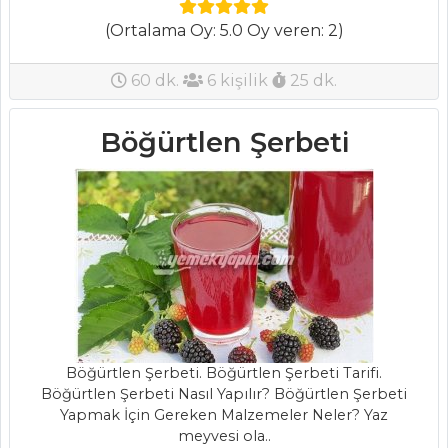
(Ortalama Oy: 5.0 Oy veren: 2)
Et Yemekleri Tüm
Tarifleri
60 dk.
6 kişilik
25 dk.
MASTERCHEF
Böğürtlen Şerbeti
Mevlevi Pilavı
(Hassaten Lokma)
Somer şefin
enfes uskumru
dolması
tarifi,uskumru
dolması nasıl
yapılır?
Böğürtlen Şerbeti. Böğürtlen Şerbeti Tarifi.
En leziz Osmanlı
Böğürtlen Şerbeti Nasıl Yapılır? Böğürtlen Şerbeti
Yapmak İçin Gereken Malzemeler Neler? Yaz
pekmezli ayva
meyvesi ola..
dolması tarifi