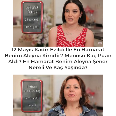
Hamsi Sarma
Lime Aromalı Ve
Patatesli Ton Balığı
Balık Yemekleri
Tüm Tarifleri
12 Mayıs Kadir Ezildi İle En Hamarat
Benim Aleyna Kimdir? Menüsü Kaç Puan
SALATALAR
Aldı? En Hamarat Benim Aleyna Şener
Nereli Ve Kaç Yaşında?
Bulgur Salatası
Ekmekli Ve
Domatesli Soğan
Salatası
Semizotlu Yeşil
Mercimek Salatası
Salatalar Tüm