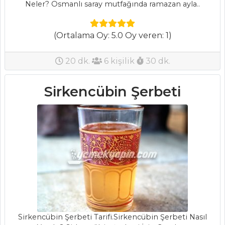
Neler? Osmanlı saray mutfağında ramazan ayla..
(Ortalama Oy: 5.0 Oy veren: 1)
20 dk.
6 kişilik
30 dk.
ANASAYFA
BLOG
Sirkencübin Şerbeti
Medya
Aktüel
Chefs
Haber
ŞEFİN TARİFLERİ
Sirkencübin Şerbeti Tarifi.Sirkencübin Şerbeti Nasıl
MENÜLER