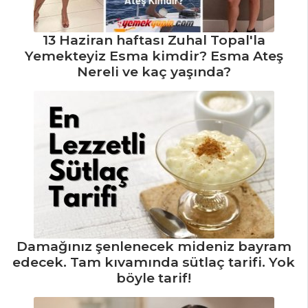
13 Haziran haftası Zuhal Topal'la
ÇORBALAR
Yemekteyiz Esma kimdir? Esma Ateş
Nereli ve kaç yaşında?
Fındık Çorbası
Domates Çorbası
Biftekli Ve
Buğdaylı Çorba
Çorbalar Tüm
Tarifleri
BALIK
Damağınız şenlenecek mideniz bayram
YEMEKLERI
edecek. Tam kıvamında sütlaç tarifi. Yok
böyle tarif!
Asma Yaprağında
Sardalya