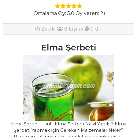
LİMON KREMALI
(Ortalama Oy: 5.0 Oy veren: 2)
TART
ETLİ VE
25 dk.
8 kişilik
0 dk.
MERCİMEKLİ
DOLAMA BÖREK
Elma Şerbeti
KÖZLENMİŞ
KIRMIZI BİBER
DOLGULU
SUCUKLU TART
Hamur İşleri Tüm
Tarifleri
MEZELER
Elma Şerbeti Tarifi. Elma Şerbeti Nasıl Yapılır? Elma
Barbunya Pilaki
Şerbeti Yapmak İçin Gereken Malzemeler Neler?
Ramazan aylarında bizi serinletecek harika bir iç..