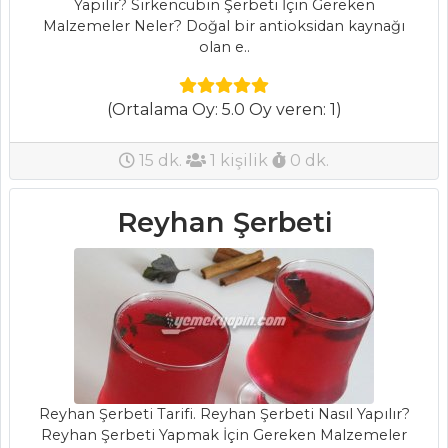
Yapılır? Sirkencübin Şerbeti İçin Gereken
Malzemeler Neler? Doğal bir antioksidan kaynağı
Tüm
olan e..
Kategoriler
(Ortalama Oy: 5.0 Oy veren: 1)
PILAV VE
MAKARNA
15 dk.
1 kişilik
0 dk.
Cevizli ve
Zahterli Erişte
Reyhan Şerbeti
Kremalı ve
Tavuk Etli Makarna
Patlıcanlı Pilav
Pilav ve Makarna
Tüm Tarifleri
Reyhan Şerbeti Tarifi. Reyhan Şerbeti Nasıl Yapılır?
Reyhan Şerbeti Yapmak İçin Gereken Malzemeler
PASTA VE