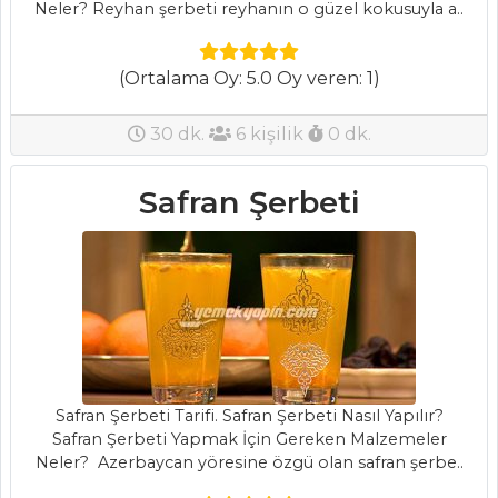
Neler? Reyhan şerbeti reyhanın o güzel kokusuyla a..
TATLILAR
Tahin Pekmezli
(Ortalama Oy: 5.0 Oy veren: 1)
Kek
KREMALI
30 dk.
6 kişilik
0 dk.
KEDİDİLİ PASTASI
VİŞNELİ KREMA
Safran Şerbeti
Pasta ve Tatlılar
Tüm Tarifleri
ET YEMEKLERI
TAŞ KAPAMA
Safran Şerbeti Tarifi. Safran Şerbeti Nasıl Yapılır?
TEKİR IZGARA
Safran Şerbeti Yapmak İçin Gereken Malzemeler
Neler? Azerbaycan yöresine özgü olan safran şerbe..
NARLI VE
BADEMLİ KUZU ETİ