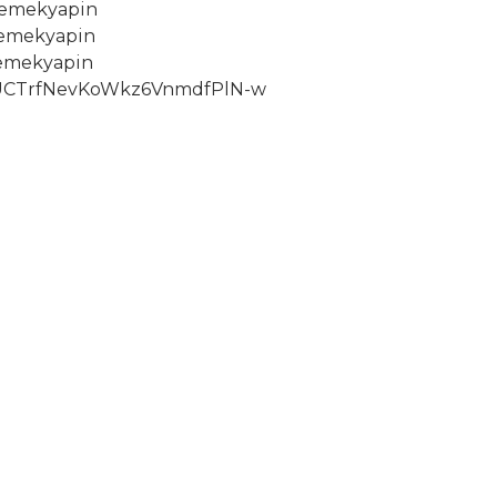
yemekyapin
yemekyapin
emekyapin
UCTrfNevKoWkz6VnmdfPlN-w