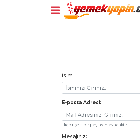
Menü
ANASAYFA
BLOG
İsim:
Medya
Aktüel
E-posta Adresi:
Chefs
Haber
Hiçbir şekilde paylaşılmayacaktır.
ŞEFİN TARİFLERİ
Mesajınız: