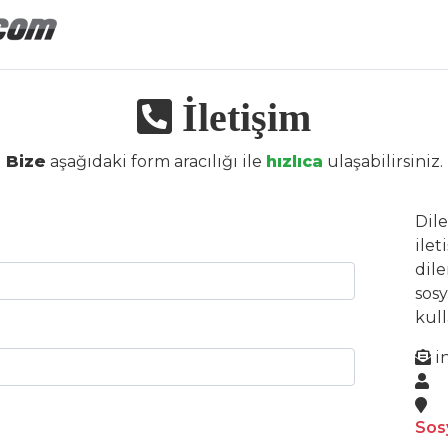
İletişim
Bize
aşağıdaki form aracılığı ile
hızlıca
ulaşabilirsiniz.
Dil
ilet
dile
sos
kull
i
Sos