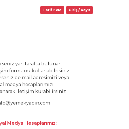
Tarif Ekle
Giriş / Kayıt
erseniz yan tarafta bulunan
işim formunu kullanabilrisiniz
rseniz de mail adresimizi veya
yal medya hesaplarımızı
anarak iletişim kurabilirsiniz
nfo@yemekyapin.com
yal Medya Hesaplarımız: