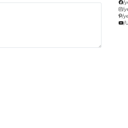
/
/
/y
/