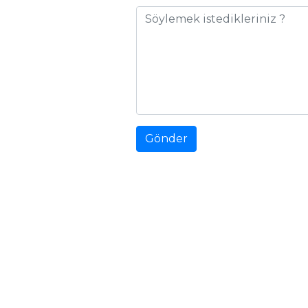
MENÜLER
Tüm
Kategoriler
MASTERCHEF
Gönder
Deniz Mahsulü
Trio
Pratik ayva
kompostosu nasıl
yapılır?
En pratik pırasa
köftesi tarifi ve püf
noktaları...