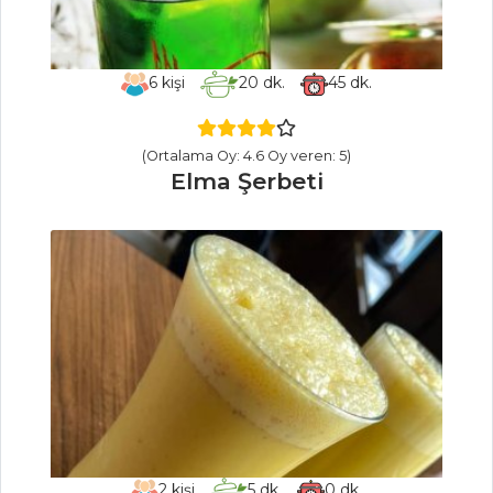
İÇECEKLER
6
kişi
20
dk.
45
dk.
Reyhan Şerbeti
Şalgam Sulu
(Ortalama Oy: 4.6 Oy veren: 5)
Elma Şerbeti
Ayran
Naneli Limon
Şerbeti
İçecekler Tüm
Tarifleri
PASTA VE
TATLILAR
BATON
2
kişi
5
dk.
0
dk.
TİRAMİSU