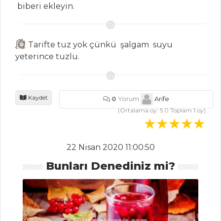
Kategoriler
biberi ekleyin.
SEBZE
YEMEKLERI
Tarifte tuz yok çünkü şalgam suyu
yeterince tuzlu.
Fırında Kabak
Domatesli
Börülce
Kaydet
0
Yorum
Arife
Sarımsaklı Sebze
(Ortalama oy:
5.0
Toplam
1
oy)
Sote
Sebze Yemekleri
22 Nisan 2020 11:00:50
Tüm Tarifleri
Bunları Denediniz mi?
MEZELER
Soğan Breze