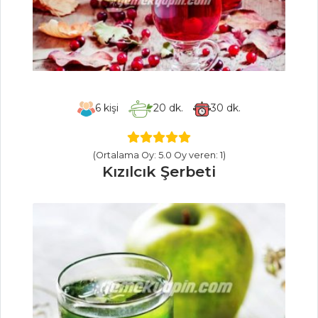
Hibeş
Fava
Mezeler Tüm
Tarifleri
6
kişi
20
dk.
30
dk.
HAMUR İŞLERI
(Ortalama Oy: 5.0 Oy veren: 1)
Tahinli Cevizli
Kızılcık Şerbeti
Kurabiye
MİNİ TARTÖLET
ÇERKEZ
PEYNİRLİ VE
DEREOTLU BÖREK
Hamur İşleri Tüm
Tarifleri