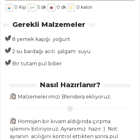
0
Kişi
5
dk
0
dk
0
kalori
Gerekli Malzemeler
ANASAYFA
BLOG
8 yemek kaşığı yoğurt
Medya
2 su bardağı acılı şalgam suyu
Aktüel
Bir tutam pul biber
Chefs
Nasıl Hazırlanır?
Haber
Malzemelerimizi Blendera ekliyoruz.
ŞEFİN TARİFLERİ
MENÜLER
Homojen bir kıvam aldığında çırpma
işlemini bitiriyoruz. Ayranımız hazır :) Not:
Tüm
ayranın acılığını kontrol ettikten sonra pul