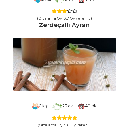
BALLI VE KITIR
BİSKÜVİLİ PASTA
(Ortalama Oy: 3.7 Oy veren: 3)
Zerdeçallı Ayran
ELMALI VE
ZENCEFİLLİ KEK
Pasta ve Tatlılar
Tüm Tarifleri
BALIK
YEMEKLERI
Fırınlanmış
Lagos Balığı
6
kişi
25
dk.
40
dk.
Çömlekte Levrek
Balığı
İzmarit
(Ortalama Oy: 5.0 Oy veren: 1)