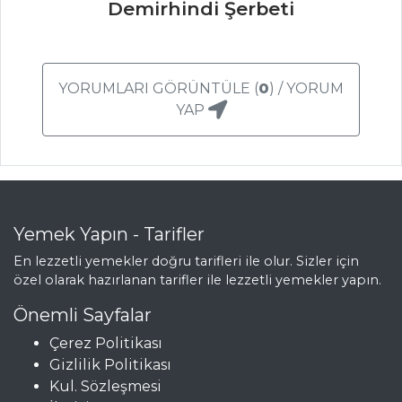
Buğulama
Demirhindi Şerbeti
Balık Yemekleri
Tüm Tarifleri
YORUMLARI GÖRÜNTÜLE (
0
) / YORUM
YAP
ÇORBALAR
Tekke Çorbası
Mantarlı Tavuk
Çorbası
Yemek Yapın - Tarifler
Acılı Soğuk
En lezzetli yemekler doğru tarifleri ile olur. Sizler için
Avokado Çorbası
özel olarak hazırlanan tarifler ile lezzetli yemekler yapın.
Çorbalar Tüm
Önemli Sayfalar
Tarifleri
Çerez Politikası
Gizlilik Politikası
Kul. Sözleşmesi
PILAV VE