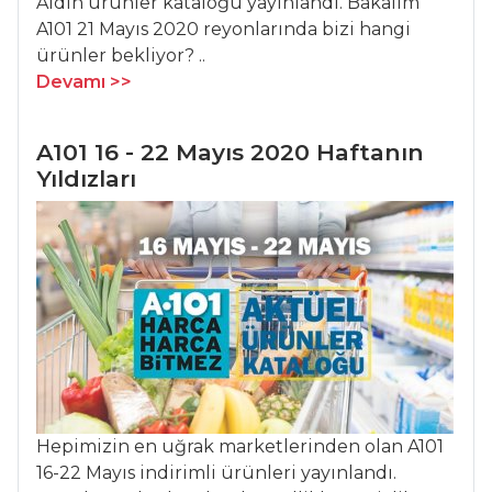
Aldın ürünler kataloğu yayınlandı. Bakalım
Kırlangıç Köftesi
A101 21 Mayıs 2020 reyonlarında bizi hangi
Karadeniz
ürünler bekliyor? ..
Buğulama
Devamı >>
Hamsi Kızartma
A101 16 - 22 Mayıs 2020 Haftanın
Balık Yemekleri
Yıldızları
Tüm Tarifleri
HAMUR İŞLERI
SEBZELİ VE
PİRİNÇLİ TART
Kalpli Florentin
KAYISILI VE
BADEMLİ TART
Hepimizin en uğrak marketlerinden olan A101
16-22 Mayıs indirimli ürünleri yayınlandı.
Hamur İşleri Tüm