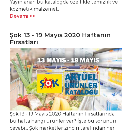
Yayınlanan bu katalogda özellikle temizlik ve
Tarifleri
kozmetik malzemel..
Devamı >>
PILAV VE
MAKARNA
Şok 13 - 19 Mayıs 2020 Haftanın
Fırsatları
Bonfileli
Tagliatelle
Hamburger
Spaghetti
SAFRANLI PİLAV
Pilav ve Makarna
Tüm Tarifleri
Şok 13 - 19 Mayıs 2020 Haftanın Fırsatlarında
ET YEMEKLERI
bu hafta hangi ürünler var? İşte bu sorunun
cevabı... Şok marketler zinciri tarafından her