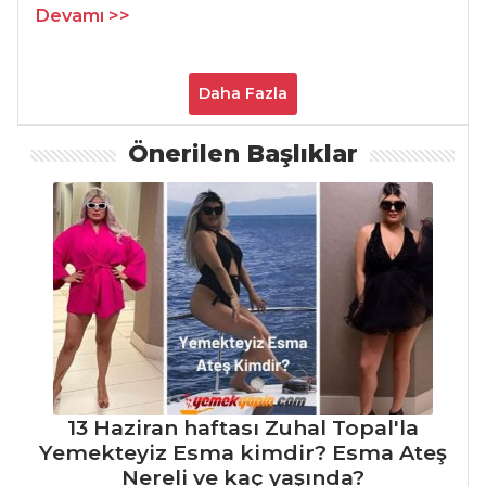
Mezeler Tüm
Devamı >>
Tarifleri
Daha Fazla
SEBZE
YEMEKLERI
Önerilen Başlıklar
Vegan Taco
Karışık Sebze
Dolması
Ispanak Balığı
Sebze Yemekleri
Tüm Tarifleri
13 Haziran haftası Zuhal Topal'la
MASTERCHEF
Yemekteyiz Esma kimdir? Esma Ateş
Nereli ve kaç yaşında?
Şefler'den tam