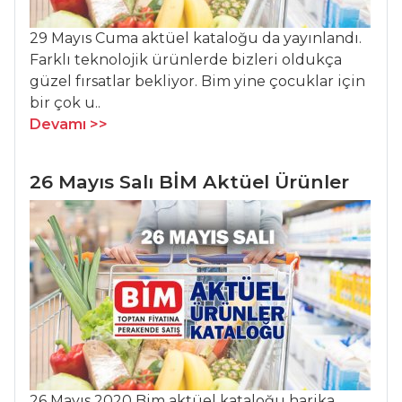
29 Mayıs Cuma aktüel kataloğu da yayınlandı.
ANASAYFA
Farklı teknolojik ürünlerde bizleri oldukça
güzel fırsatlar bekliyor. Bim yine çocuklar için
BLOG
bir çok u..
Medya
Devamı >>
Aktüel
26 Mayıs Salı BİM Aktüel Ürünler
Chefs
Haber
ŞEFİN TARİFLERİ
MENÜLER
Tüm
Kategoriler
26 Mayıs 2020 Bim aktüel kataloğu harika