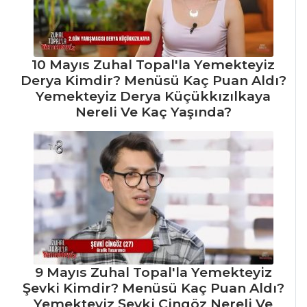
10 Mayıs Zuhal Topal'la Yemekteyiz
Derya Kimdir? Menüsü Kaç Puan Aldı?
Yemekteyiz Derya Küçükkızılkaya
Nereli Ve Kaç Yaşında?
9 Mayıs Zuhal Topal'la Yemekteyiz
Şevki Kimdir? Menüsü Kaç Puan Aldı?
Yemekteyiz Şevki Cingöz Nereli Ve