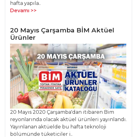
Dana İncik
hafta yapıla..
Devamı >>
KUSKUSLU
KUZU BUT
MADEN SULU
20 Mayıs Çarşamba BİM Aktüel
BİFTEK
Ürünler
Et Yemekleri Tüm
Tarifleri
MEZELER
Süslü Mercimek
Köftesi
Paşa Meze
20 Mayıs 2020 Çarşamba'dan itibaren Bim
reyonlarında olacak aktüel ürünleri yayınlandı.
Kurutulmuş
Yayınlanan aktüelde bu hafta teknoloji
Domatesli Tereyağı
bölümünde tüketiciler i..