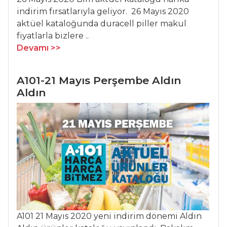
indirim fırsatlarıyla geliyor. 26 Mayıs 2020
SALATALAR
aktüel kataloğunda duracell piller makul
fiyatlarla bizlere ..
Tavuk Etli Taze
Devamı >>
Fasulye Salatası
Yoğurt Soslu
A101-21 Mayıs Perşembe Aldın
Patates Salatası
Aldın
Sebzeli Bulgur
Salatası
Salatalar Tüm
Tarifleri
BALIK
YEMEKLERI
A101 21 Mayıs 2020 yeni indirim dönemi Aldın
Taze Kişnişli