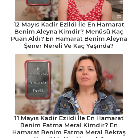
Pancarlı
Fesleğenli Ayran
12 Mayıs Kadir Ezildi İle En Hamarat
Demirhindi
Benim Aleyna Kimdir? Menüsü Kaç
Şerbeti
Puan Aldı? En Hamarat Benim Aleyna
Şener Nereli Ve Kaç Yaşında?
İçecekler Tüm
Tarifleri
PASTA VE
TATLILAR
Portakallı ve
Havuçlu Kek
YABAN MERSİNLİ
11 Mayıs Kadir Ezildi İle En Hamarat
RULO PASTA
Benim Fatma Meral Kimdir? En
ELMALI
Hamarat Benim Fatma Meral Bektaş
ÇARKIFELEK