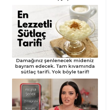
ölçüsünde Dulce
De Leche Donut
tarifi
Tüm püf
notalarıyla kabak
çiçeği dolması
tarifi
Van murtağa
tarifi
Damağınız şenlenecek mideniz
bayram edecek. Tam kıvamında
Masterchef Tüm
sütlaç tarifi. Yok böyle tarif!
Tarifleri
İÇECEKLER
Böğürtlen
Şerbeti