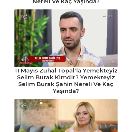
Nereli Ve Kaç Yaşında?
Pasta ve Tatlılar
Tüm Tarifleri
ÇORBALAR
Karalahana
Çorbası
11 Mayıs Zuhal Topal'la Yemekteyiz
Nohutlu Havuç
Selim Burak Kimdir? Yemekteyiz
Çorbası
Selim Burak Şahin Nereli Ve Kaç
Köme Çorbası
Yaşında?
Çorbalar Tüm
Tarifleri