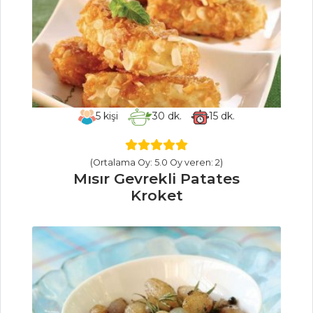
HURMALI VE
ANTEP FISTIKLI
KEK
MUZLU RULO
PASTA
Çikolatalı Kalp
Pasta
5
kişi
30
dk.
15
dk.
Pasta ve Tatlılar
Tüm Tarifleri
(Ortalama Oy: 5.0 Oy veren: 2)
Mısır Gevrekli Patates
Kroket
HAMUR İŞLERI
SEBZELİ
GÖZLEME
PATATESLİ VE
SOĞANLI SİGARA