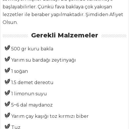
ŞEFİN TARİFLERİ
başlayabilirler. Çünkü fava baklaya çok yakışan
lezzetler ile beraber yapılmaktadır. Şimdiden Afiyet
Olsun.
MENÜLER
Gerekli Malzemeler
Tüm
Kategoriler
500 gr kuru bakla
Yarım su bardağı zeytinyağı
MEZELER
1 soğan
Mastave
1.5 demet dereotu
Mütebbel
1 limonun suyu
Acuka
5~6 dal maydanoz
Mezeler Tüm
Tarifleri
Yarım çay kaşığı toz kırmızı biber
Tuz