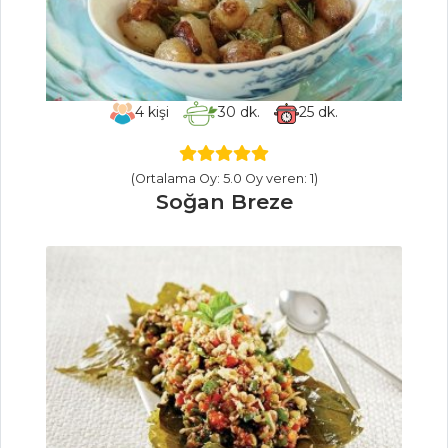
BÖREĞİ
ÇİLEK KREMALI
PAY
Hamur İşleri Tüm
4
kişi
30
dk.
25
dk.
Tarifleri
(Ortalama Oy: 5.0 Oy veren: 1)
SEBZE
Soğan Breze
YEMEKLERI
Balkabaklı
Lazanya
Yoğurtlu Pırasa
Kavurması
ZEYTİNYAĞLI VE
NOHUTLU
PATLICAN