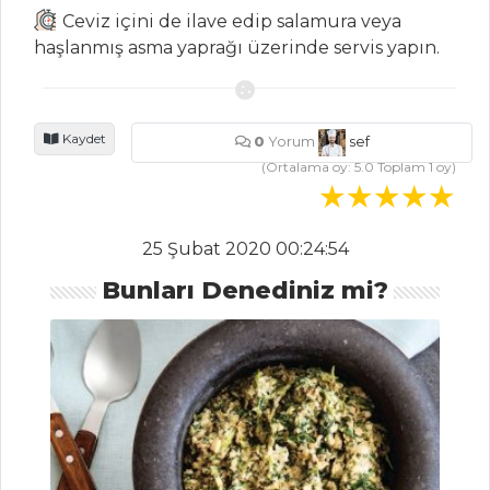
Şerbeti
Ceviz içini de ilave edip salamura veya
haşlanmış asma yaprağı üzerinde servis yapın.
Kızılcık Şerbeti
İçecekler Tüm
Tarifleri
Kaydet
0
Yorum
sef
(Ortalama oy:
5.0
Toplam
1
oy)
BALIK
YEMEKLERI
25 Şubat 2020 00:24:54
Yoğurt Soslu
Bunları Denediniz mi?
Somon
LEVREK SARMA
Marine Edilmiş
Somon Filato
Balık Yemekleri
Tüm Tarifleri