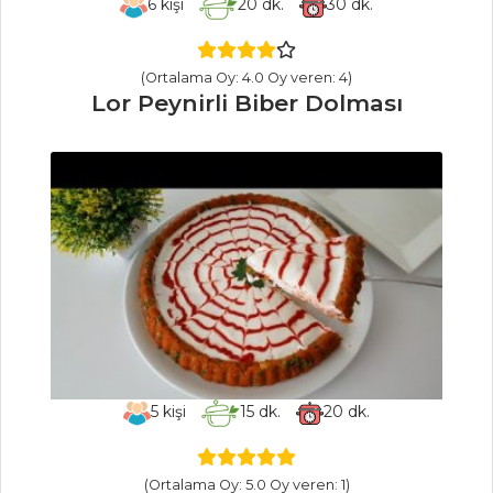
6
kişi
20
dk.
30
dk.
Patatesli Salata
Maş Fasulyesi
(Ortalama Oy: 4.0 Oy veren: 4)
Salatası
Lor Peynirli Biber Dolması
Pastırmalı
Patates Salatası
Salatalar Tüm
Tarifleri
PILAV VE
MAKARNA
Soğanlı ve
Renkli Biberli Fırın
5
kişi
15
dk.
20
dk.
Makarna
BULGUR PİLAVI
(Ortalama Oy: 5.0 Oy veren: 1)