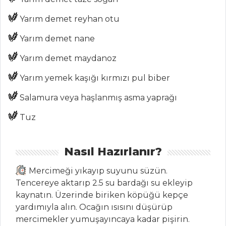
Yarım demet reyhan otu
MENÜLER
Yarım demet nane
Tüm
Yarım demet maydanoz
Kategoriler
Yarım yemek kaşığı kırmızı pul biber
PASTA VE
Salamura veya haşlanmış asma yaprağı
TATLILAR
Tuz
Süt Pidesi
Höşmerim Tatlısı
Nasıl Hazırlanır?
(Konya Usulü)
Mercimeği yıkayıp suyunu süzün.
Napolyon Tatlısı
Tencereye aktarıp 2.5 su bardağı su ekleyip
Pasta ve Tatlılar
kaynatın. Üzerinde biriken köpüğü kepçe
Tüm Tarifleri
yardımıyla alın. Ocağın ısısını düşürüp
mercimekler yumuşayıncaya kadar pişirin.