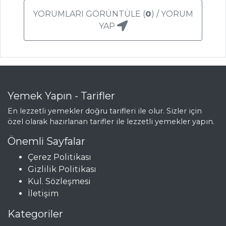
SUCUKLU
YORUMLARI GÖRÜNTÜLE (
0
) / YORUM
KARNIYARIK
YAP
BÖREĞİ
FINDIKLI VE
PEYNİRLİ BÖREK
BEYAZPEYNİRLİ
PİZZA
Yemek Yapın - Tarifler
Hamur İşleri Tüm
En lezzetli yemekler doğru tarifleri ile olur. Sizler için
özel olarak hazırlanan tarifler ile lezzetli yemekler yapın.
Tarifleri
Önemli Sayfalar
Çerez Politikası
MEZELER
Gizlilik Politikası
Kul. Sözleşmesi
Zeytinli Tapas
İletişim
Deniz
Ürünleriyle Pazı
Kategoriler
Sarma