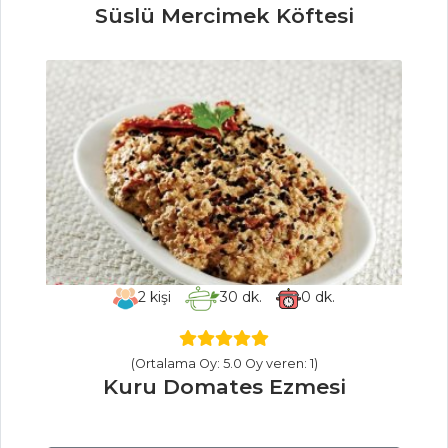
KAĞITTA PİLAV
Süslü Mercimek Köftesi
Pilav ve Makarna
Tüm Tarifleri
ET YEMEKLERI
Sebzeli Dana
Antrekot
KUZU BUT
KONAK KEBABI
2
kişi
30
dk.
0
dk.
Et Yemekleri Tüm
Tarifleri
(Ortalama Oy: 5.0 Oy veren: 1)
Kuru Domates Ezmesi
HAMUR İŞLERI