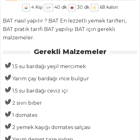
4
Kişi
40
dk
30
dk
68
kalori
BAT nasıl yapılır ? BAT En lezzetli yemek tarifleri,
BAT pratik tarifi BAT yapılışı BAT için gerekli
malzemeler.
Gerekli Malzemeler
ANASAYFA
1.5 su bardağı yeşil mercimek
BLOG
Yarım çay bardağı ince bulgur
Medya
1.5 su bardağı ceviz içi
Aktüel
2 sivri biber
Chefs
1 domates
Haber
2 yemek kaşığı domates salçası
ŞEFİN TARİFLERİ
Yarım demet taze soğan