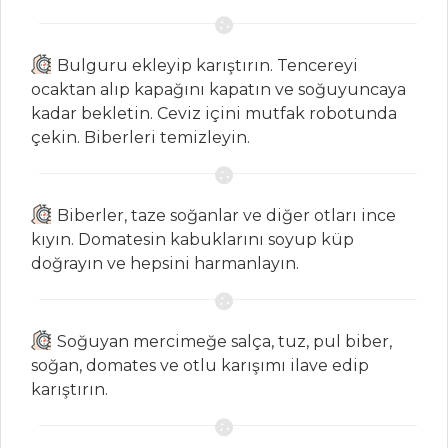
ÇORBALAR
Bulguru ekleyip karıştırın. Tencereyi
Köfteli Erişte
ocaktan alıp kapağını kapatın ve soğuyuncaya
Çorbası
kadar bekletin. Ceviz içini mutfak robotunda
Denli Ayran
çekin. Biberleri temizleyin.
Çorba
Balkabaklı Sarı
Biberler, taze soğanlar ve diğer otları ince
Mercimek Çorbası
kıyın. Domatesin kabuklarını soyup küp
Çorbalar Tüm
doğrayın ve hepsini harmanlayın.
Tarifleri
Soğuyan mercimeğe salça, tuz, pul biber,
İÇECEKLER
soğan, domates ve otlu karışımı ilave edip
karıştırın.
Naneli Ayran
Naneli Limon