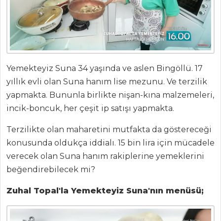
Haber
ŞEFİN TARİFLERİ
MENÜLER
Yemekteyiz Suna 34 yaşında ve aslen Bingöllü. 17
Tüm
yıllık evli olan Suna hanım lise mezunu. Ve terzilik
Kategoriler
yapmakta. Bununla birlikte nişan-kına malzemeleri,
incik-boncuk, her çeşit ip satışı yapmakta.
MASTERCHEF
Terzilikte olan maharetini mutfakta da göstereceği
konusunda oldukça iddialı. 15 bin lira için mücadele
Ev hanımından
verecek olan Suna hanım rakiplerine yemeklerini
karnabahar yemeği
tarifi...
beğendirebilecek mi?
Ustasından
Zuhal Topal'la Yemekteyiz Suna'nın menüsü;
tırnak pide tarifi
En leziz Uramaki