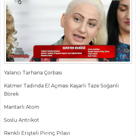
(California Roll)
nasıl yapılır?
Masterchef Tüm
Tarifleri
PASTA VE
TATLILAR
ŞOKOLA MUS
Yalancı Tarhana Çorbası
DOLGULU
Katmer Tadında El Açması Kaşarlı Taze Soğanlı
TARÇINLI MERENG
Börek
Yufkalı Kadayıf
Tatlısı
Mantarlı Atom
Limonlu Paluze
Soslu Antrikot
Pasta ve Tatlılar
Renkli Erişteli Pirinç Pilavı
Tüm Tarifleri