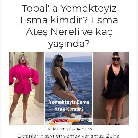
Karidesli Salata
Topal'la Yemekteyiz
Salatalar Tüm
Esma kimdir? Esma
Tarifleri
Ateş Nereli ve kaç
yaşında?
BALIK
YEMEKLERI
Baklava
Hamuruna Sarılmış
Levrek
Tonsurton Tarifi
Şaraplı Balık
Balık Yemekleri
Tüm Tarifleri
13 Haziran 2022 14:33:35
Ekranların sevilen yemek yarışması Zuhal