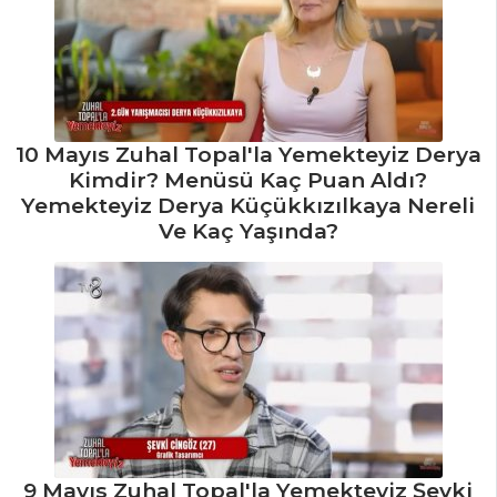
10 Mayıs Zuhal Topal'la Yemekteyiz Derya
Kimdir? Menüsü Kaç Puan Aldı?
Yemekteyiz Derya Küçükkızılkaya Nereli
Ve Kaç Yaşında?
9 Mayıs Zuhal Topal'la Yemekteyiz Şevki