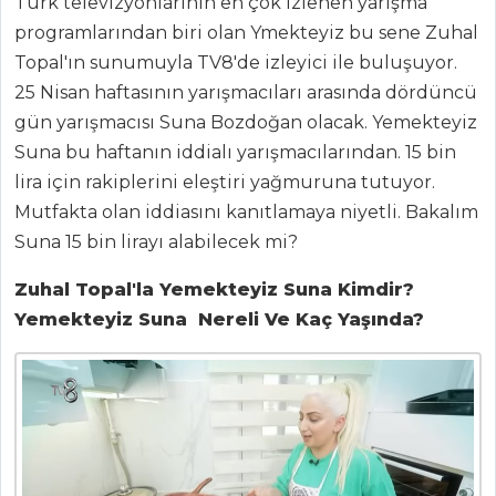
Türk televizyonlarının en çok izlenen yarışma
programlarından biri olan Ymekteyiz bu sene Zuhal
Topal'ın sunumuyla TV8'de izleyici ile buluşuyor.
25 Nisan haftasının yarışmacıları arasında dördüncü
gün yarışmacısı Suna Bozdoğan olacak. Yemekteyiz
Suna bu haftanın iddialı yarışmacılarından. 15 bin
lira için rakiplerini eleştiri yağmuruna tutuyor.
Mutfakta olan iddiasını kanıtlamaya niyetli. Bakalım
Suna 15 bin lirayı alabilecek mi?
ANASAYFA
Zuhal Topal'la Yemekteyiz Suna Kimdir?
Yemekteyiz Suna Nereli Ve Kaç Yaşında?
BLOG
Medya
Aktüel
Chefs