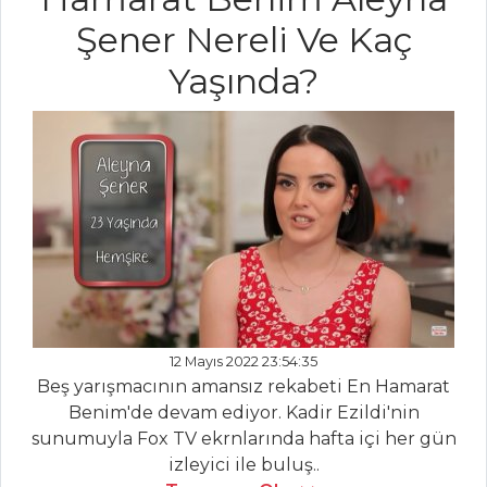
SEBZE
Şener Nereli Ve Kaç
YEMEKLERI
Yaşında?
Bahçıvan Sandalı
Çıtır Patates
Topları
Akdeniz Usulü
Fırında Sebze
Sebze Yemekleri
Tüm Tarifleri
MEZELER
12 Mayıs 2022 23:54:35
Beş yarışmacının amansız rekabeti En Hamarat
Mısırlı Barbunya
Benim'de devam ediyor. Kadir Ezildi'nin
Piyazı
sunumuyla Fox TV ekrnlarında hafta içi her gün
izleyici ile buluş..
Köpoğlu