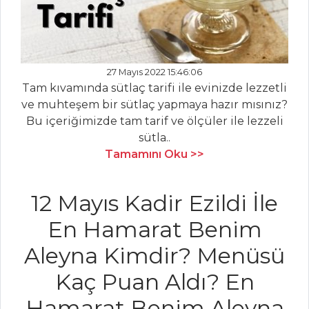
PİDELİ
İSKENDER
Et Yemekleri Tüm
27 Mayıs 2022 15:46:06
Tarifleri
Tam kıvamında sütlaç tarifi ile evinizde lezzetli
ve muhteşem bir sütlaç yapmaya hazır mısınız?
Bu içeriğimizde tam tarif ve ölçüler ile lezzeli
ÇORBALAR
sütla..
Tamamını Oku >>
Deniz Mahsulleri
Çorbası
12 Mayıs Kadir Ezildi İle
Kavurmalı Çorba
Mantılı Çorba
En Hamarat Benim
Aleyna Kimdir? Menüsü
Çorbalar Tüm
Tarifleri
Kaç Puan Aldı? En
Hamarat Benim Aleyna