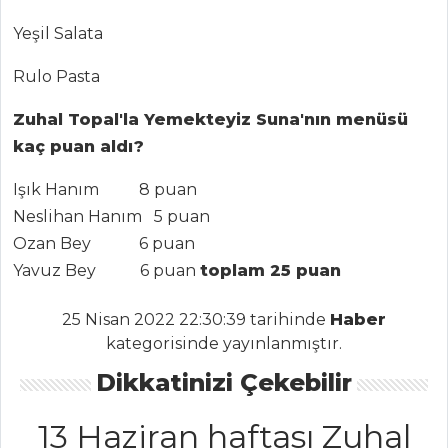
Yeşil Salata
İÇECEKLER
Rulo Pasta
Safran Şerbeti
Zuhal Topal'la Yemekteyiz Suna'nın menüsü
Elma Şerbeti
kaç puan aldı?
Naneli Ayran
Işık Hanım 8 puan
Neslihan Hanım 5 puan
İçecekler Tüm
Ozan Bey 6 puan
Tarifleri
Yavuz Bey 6 puan
toplam 25 puan
SALATALAR
25 Nisan 2022 22:30:39 tarihinde
Haber
kategorisinde yayınlanmıştır.
Elma Salatası
Dikkatinizi Çekebilir
Patlıcanlı Kuskus
Salatası
13 Haziran haftası Zuhal