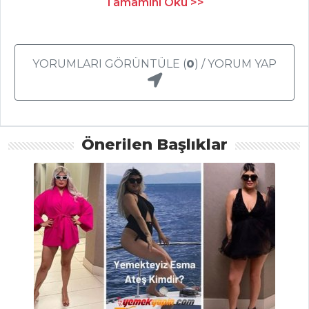
Tamamını Oku >>
Mastave
Mezeler Tüm
Tarifleri
YORUMLARI GÖRÜNTÜLE (
0
) / YORUM YAP
PILAV VE
MAKARNA
Önerilen Başlıklar
Arpa Şehriyeli
Pilav
PANCAR OTLU
İSLİ FİRİK PİLAVI
KUZU ETLİ VE
BAHARATLI PİLAV
Pilav ve Makarna
Tüm Tarifleri