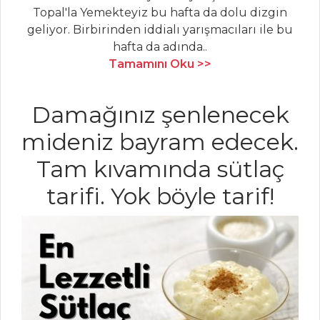
HAMUR İŞLERI
Topal'la Yemekteyiz bu hafta da dolu dizgin
geliyor. Birbirinden iddialı yarışmacıları ile bu
FESLEĞENLİ
hafta da adında..
MARGARİTA PİZZA
Tamamını Oku >>
TARÇINLI VE SÜT
REÇELLİ KURABİYE
Damağınız şenlenecek
KIYMALI VE
mideniz bayram edecek.
CEVİZLİ TART
Tam kıvamında sütlaç
Hamur İşleri Tüm
Tarifleri
tarifi. Yok böyle tarif!
ET YEMEKLERI
BEYİN SÖĞÜŞ
KAĞITTA
MEYVELİ LÜFER