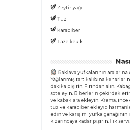
TENCERE KEBABI
Zeytinyağı
Bulgur Topları
Tuz
BARBEKÜ
SOSLU BİFTEK
Karabiber
Et Yemekleri Tüm
Taze kekik
Tarifleri
Nası
İÇECEKLER
Baklava yufkalarının aralarına 
Yağlanmış tart kalıbına kenarların
Elma Şerbeti
dakika pişirin. Fırından alın. Kab
Safran Şerbeti
soteleyin. Biberlerin çekirdekler
ve kabaklara ekleyin. Krema, inc
Naneli Limon
tuz ve karabiber ekleyip harmanla
Şerbeti
edin ve karışımı yufka çanağının i
İçecekler Tüm
kızarıncaya kadar pişirin. Ilık servi
Tarifleri