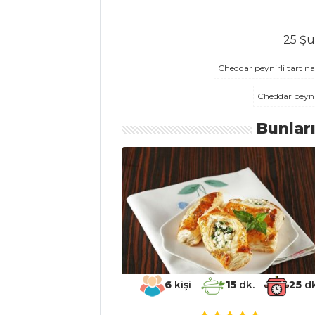
25 Şu
MASTERCHEF
Cheddar peynirli tart nas
Ev hanımından
kuşkonmaz çorbası
Cheddar peynir
tarifi...
Bunlar
En lezzetli köri
soslu tavuk nasıl
yapılır?
Mişöriz (Arnavut
Pilavı) tarifi ve püf
noktaları
Masterchef Tüm
Tarifleri
6
kişi
15
dk.
25
dk