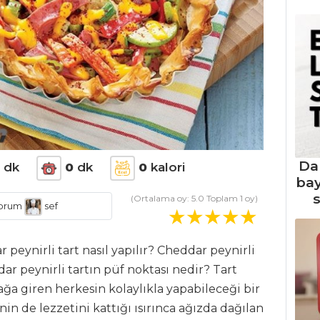
Da
dk
0
dk
0
kalori
ba
s
(Ortalama oy:
5.0
Toplam
1
oy)
orum
sef
r peynirli tart nasıl yapılır? Cheddar peynirli
ar peynirli tartın püf noktası nedir? Tart
 giren herkesin kolaylıkla yapabileceği bir
nin de lezzetini kattığı ısırınca ağızda dağılan