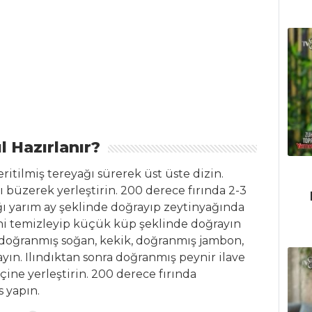
l Hazırlanır?
eritilmiş tereyağı sürerek üst üste dizin.
ı büzerek yerleştirin. 200 derece fırında 2-3
ağı yarım ay şeklinde doğrayıp zeytinyağında
ini temizleyip küçük küp şeklinde doğrayın
e doğranmış soğan, kekik, doğranmış jambon,
yın. Ilındıktan sonra doğranmış peynir ilave
çine yerleştirin. 200 derece fırında
s yapın.