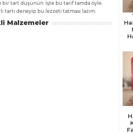
n bir tart düşünün. İşte bu tarif tamda öyle.
i tartı deneyip bu lezzeti tatması lazım.
li Malzemeler
Ha
H
H
F