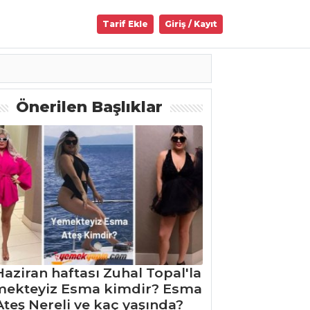
Tarif Ekle
Giriş / Kayıt
Önerilen Başlıklar
Haziran haftası Zuhal Topal'la
mekteyiz Esma kimdir? Esma
Ateş Nereli ve kaç yaşında?