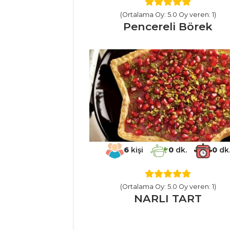
SEBZE
YEMEKLERI
(Ortalama Oy: 5.0 Oy veren: 1)
Pencereli Börek
Fırında
Zeytinyağlı Lahana
Soğanlı Patates
Pizza
VİŞNELİ YAPRAK
SARMA
Sebze Yemekleri
Tüm Tarifleri
6
kişi
0
dk.
0
dk
PASTA VE
(Ortalama Oy: 5.0 Oy veren: 1)
TATLILAR
NARLI TART
KREMA SOSLU
FISTIKLI BATON