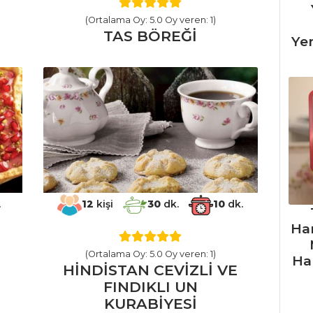
(Ortalama Oy: 5.0 Oy veren: 1)
TAS BÖREĞİ
Ye
.
12
kişi
30
dk.
10
dk.
Ha
(Ortalama Oy: 5.0 Oy veren: 1)
Ha
HİNDİSTAN CEVİZLİ VE
FINDIKLI UN
KURABİYESİ