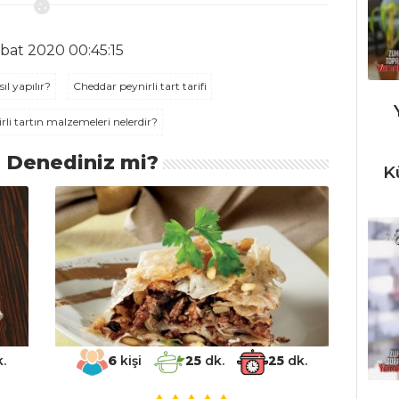
bat 2020 00:45:15
ıl yapılır?
Cheddar peynirli tart tarifi
li tartın malzemeleri nelerdir?
ı Denediniz mi?
K
.
6
kişi
25
dk.
25
dk.