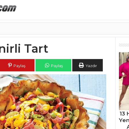
rli Tart
Paylaş
Paylaş
Yazdır
13 
Ye