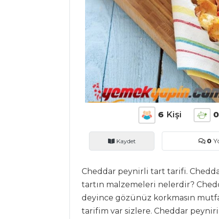
ANASAYFA
BLOG
Medya
Aktüel
Chefs
Haber
6
Kişi
0
ŞEFİN TARİFLERİ
Kaydet
0
Y
MENÜLER
Cheddar peynirli tart tarifi. Chedda
Tüm
tartın malzemeleri nelerdir? Chedd
deyince gözünüz korkmasın mutfağa
Kategoriler
tarifim var sizlere. Cheddar peyniri