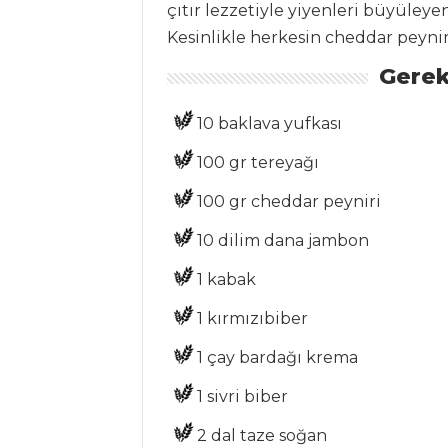
çıtır lezzetiyle yiyenleri büyüleye
PILAV VE
Kesinlikle herkesin cheddar peynirl
MAKARNA
Gerek
FISTIKLI PİLAV
ÜZERİNDE ÇOBAN
10 baklava yufkası
KAVURMA
100 gr tereyağı
Vejetaryan
Bulgur Pilavı
100 gr cheddar peyniri
SEBZE DİZMELİ
10 dilim dana jambon
PATATESLİ PİLAV
1 kabak
Pilav ve Makarna
Tüm Tarifleri
1 kırmızıbiber
1 çay bardağı krema
ET YEMEKLERI
1 sivri biber
EGE USULÜ
2 dal taze soğan