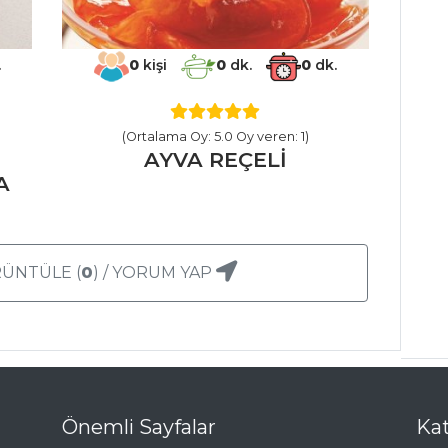
.
0
kişi
0
dk.
0
dk.
(Ortalama Oy: 5.0 Oy veren: 1)
AYVA REÇELİ
A
ÜNTÜLE (
0
) / YORUM YAP
Önemli Sayfalar
Kat