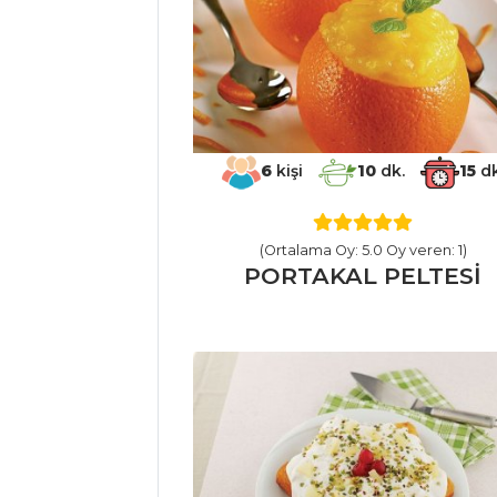
Pasta ve Tatlılar
Tüm Tarifleri
PILAV VE
MAKARNA
6
kişi
10
dk.
15
dk
MERCİMEKLİ
BULGUR PİLAVI
(Ortalama Oy: 5.0 Oy veren: 1)
ARPACIK
PORTAKAL PELTESİ
SOĞANLI KEPEKLİ
BULGUR RİSOTTO
Sebzeli Firik
Pilavı
Pilav ve Makarna
Tüm Tarifleri