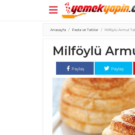
Anasayfa
Pasta ve Tatlılar
Milföylü Armut Tat
Menü
Milföylü Armu
Paylaş
Paylaş