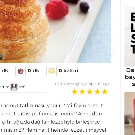
Da
0
dk
0
dk
0
kalori
ba
s
(Ortalama oy:
5.0
Toplam
1
oy)
orum
sef
lü armut tatlısı nasıl yapılır? Milföylü armut
ü armut tatlısı püf noktası nedir? Armudun
çıtır ağızda dağılan lezzetiyle birleşince
ir misiniz? Hem hafif hemde lezzetli meyveli