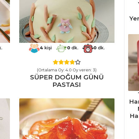
Ye
.
4
kişi
0
dk.
0
dk.
(Ortalama Oy: 4.0 Oy veren: 3)
SÜPER DOĞUM GÜNÜ
PASTASI
Ha
Ha