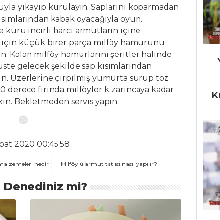
uyla yıkayıp kurulayın. Saplarını koparmadan
kısımlarından kabak oyacağıyla oyun.
 kuru incirli harcı armutların içine
 için küçük birer parça milföy hamurunu
ın. Kalan milföy hamurlarını şeritler halinde
 üste gelecek şekilde sap kısımlarından
ın. Üzerlerine çırpılmış yumurta sürüp toz
0 derece fırında milföyler kızarıncaya kadar
K
akın. Bekletmeden servis yapın.
bat 2020 00:45:58
 malzemeleri nedir
Milföylü armut tatlısı nasıl yapılır?
ı Denediniz mi?