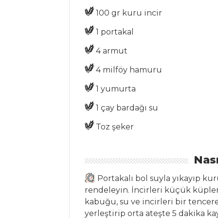
Parmesanlı Tart
100 gr kuru incir
Üzerinde Deniz
1 portakal
Mahsulleri Salatası
Yeşil Mercimekli
4 armut
Salata
4 milföy hamuru
Salatalar Tüm
1 yumurta
Tarifleri
1 çay bardağı su
Toz şeker
ÇORBALAR
Karamelize
Nası
Havuç Çorbası
Portakalı bol suyla yıkayıp ku
Kabak Ezmeli Ve
rendeleyin. İncirleri küçük küple
Rezeneli Patates
kabuğu, su ve incirleri bir tence
Çorbası
yerleştirip orta ateşte 5 dakika ka