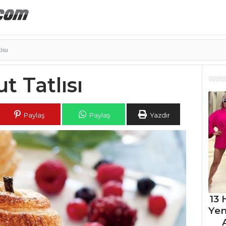
lısı
t Tatlısı
Paylaş
Paylaş
Yazdır
13 
Ye