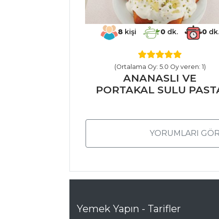
MASTERCHEF
8
kişi
0
dk.
0
dk
Peynirli fit ızgara
kabak rulosu nasıl
yapılır?
(Ortalama Oy: 5.0 Oy veren: 1)
Beyaz Lahana
ANANASLI VE
Salatası Nasıl
PORTAKAL SULU PAST
Yapılır?
Çok pratik
domates sosu nasıl
YORUMLARI GÖR
yapılır?püf
noktaları...
Masterchef Tüm
Tarifleri
Yemek Yapın - Tarifler
ET YEMEKLERI