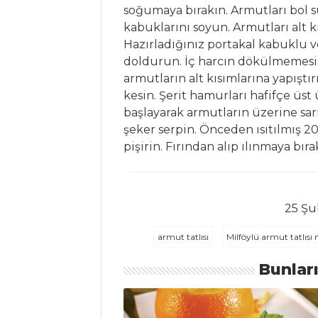
Sebzeli Bol
soğumaya bırakın. Armutları bol s
Besleyici Bakliyat
kabuklarını soyun. Armutları alt 
Çorbası
Hazırladığınız portakal kabuklu ve
doldurun. İç harcın dökülmemesi
Çorbalar Tüm
armutların alt kısımlarına yapıştır
Tarifleri
kesin. Şerit hamurları hafifçe üst
başlayarak armutların üzerine sar
şeker serpin. Önceden ısıtılmış 20
PASTA VE
pişirin. Fırından alıp ılınmaya bır
TATLILAR
FINDIKLI
CHEESECAKE
25 Şu
YASEMİN ÇAYLI
PASTA
armut tatlısı
Milföylü armut tatlısı
KİRAZLI VE
Bunlar
BEYAZ ÇİKOLATALI
PASTA