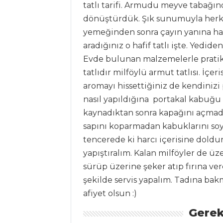
Kategoriler
tatlı tarifi. Armudu meyve tabağından
dönüştürdük. Şık sunumuyla herke
BALIK
yemeğinden sonra çayın yanına hafif
YEMEKLERI
aradığınız o hafif tatlı işte. Yedid
Yoğurt Soslu
Evde bulunan malzemelerle pratik b
Somon
tatlıdır milföylü armut tatlısı. İç
Pesto Soslu
aromayı hissettiğiniz de kendinizi
Levrek
nasıl yapıldığına portakal kabuğu 
kaynadıktan sonra kapağını açma
Tuzlu
Karabiberli Kalamar
sapını koparmadan kabuklarını soy
tencerede ki harcı içerisine doldu
Balık Yemekleri
yapıştıralım. Kalan milföyler de üze
Tüm Tarifleri
sürüp üzerine şeker atıp fırına vere
şekilde servis yapalım. Tadına bak
afiyet olsun :)
SALATALAR
Gerek
Coleslaw