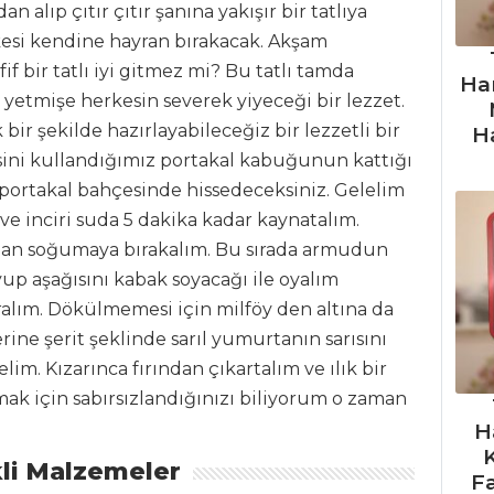
 alıp çıtır çıtır şanına yakışır bir tatlıya
si kendine hayran bırakacak. Akşam
 bir tatlı iyi gitmez mi? Bu tatlı tamda
Ha
en yetmişe herkesin severek yiyeceği bir lezzet.
ir şekilde hazırlayabileceğiz bir lezzetli bir
H
erisini kullandığımız portakal kabuğunun kattığı
 portakal bahçesinde hissedeceksiniz. Gelelim
ve inciri suda 5 dakika kadar kaynatalım.
dan soğumaya bırakalım. Bu sırada armudun
up aşağısını kabak soyacağı ile oyalım
ralım. Dökülmemesi için milföy den altına da
rine şerit şeklinde sarıl yumurtanın sarısını
lim. Kızarınca fırından çıkartalım ve ılık bir
mak için sabırsızlandığınızı biliyorum o zaman
H
li Malzemeler
F