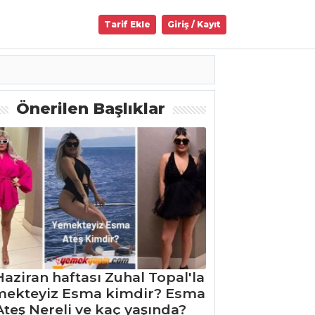
Tarif Ekle
Giriş / Kayıt
Önerilen Başlıklar
Haziran haftası Zuhal Topal'la
mekteyiz Esma kimdir? Esma
Ateş Nereli ve kaç yaşında?