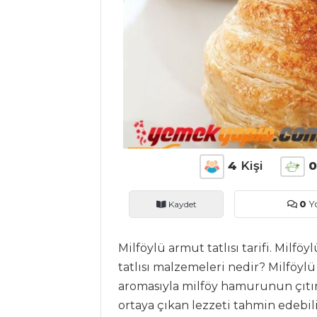
ANASAYFA
BLOG
Medya
Aktüel
Chefs
4
Kişi
Haber
Kaydet
0
Y
ŞEFİN TARİFLERİ
Milföylü armut tatlısı tarifi. Milföy
MENÜLER
tatlısı malzemeleri nedir? Milföyl
Tüm
aromasıyla milföy hamurunun çıtır 
ortaya çıkan lezzeti tahmin edebil