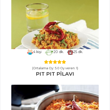
Geçmiş Olsun
Kurabiyeleri
Tereyağlı
Kurabiye
FINDIKLI SABLE
KURABİYE
Hamur İşleri Tüm
4
kişi
20
dk.
25
dk.
Tarifleri
(Ortalama Oy: 5.0 Oy veren: 1)
PILAV VE
PIT PIT PİLAVI
MAKARNA
BULGUR PİLAVI
ETLİ VE
ZENCEFİLLİ FİRİK
PİLAVI