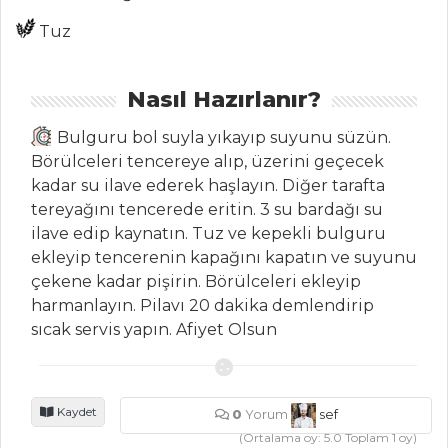
Tüm
Tuz
Kategoriler
Nasıl Hazırlanır?
İÇECEKLER
Bulguru bol suyla yıkayıp suyunu süzün.
Zerdeçallı Ayran
Börülceleri tencereye alıp, üzerini geçecek
Sirkencübin
kadar su ilave ederek haşlayın. Diğer tarafta
Şerbeti
tereyağını tencerede eritin. 3 su bardağı su
ilave edip kaynatın. Tuz ve kepekli bulguru
Pancarlı
ekleyip tencerenin kapağını kapatın ve suyunu
Fesleğenli Ayran
çekene kadar pişirin. Börülceleri ekleyip
İçecekler Tüm
harmanlayın. Pilavı 20 dakika demlendirip
Tarifleri
sıcak servis yapın. Afiyet Olsun
BALIK
Kaydet
0
Yorum
sef
YEMEKLERI
(Ortalama oy:
5.0
Toplam
1
oy)