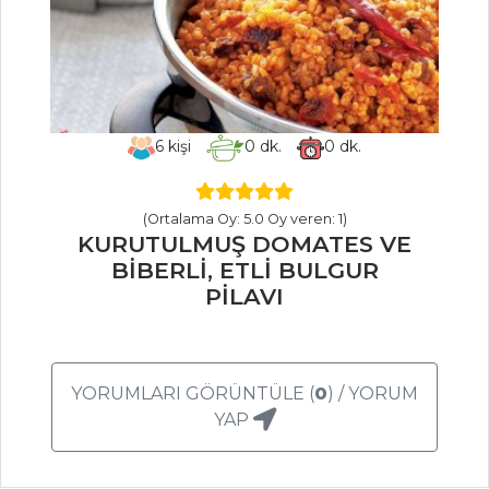
ANTEP FISTIKLI
FİRİK PİLAVI
Pilav ve Makarna
Tüm Tarifleri
6
kişi
0
dk.
0
dk.
PASTA VE
(Ortalama Oy: 5.0 Oy veren: 1)
TATLILAR
KURUTULMUŞ DOMATES VE
BİBERLİ, ETLİ BULGUR
ARMUTLU
PİLAVI
FRANGİPANE TART
ÇİKOLATALI VE
KABAKLI KEK
YORUMLARI GÖRÜNTÜLE (
0
) / YORUM
ÇİLEKLİ PUFLAR
YAP
Pasta ve Tatlılar
Tüm Tarifleri