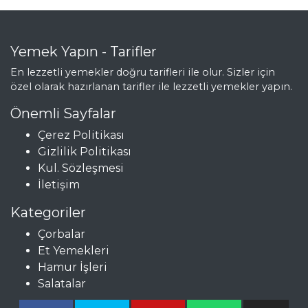
ET YEMEKLERI
Yemek Yapın - Tarifler
ETLİ VE PİDELİ
En lezzetli yemekler doğru tarifleri ile olur. Sizler için
MANTAR
özel olarak hazırlanan tarifler ile lezzetli yemekler yapın.
Kremalı Sebzeli
Önemli Sayfalar
Börek
Çerez Politikası
PATLICAN
Gizlilik Politikası
GÜVEÇ
Kul. Sözleşmesi
İletişim
Et Yemekleri Tüm
Tarifleri
Kategoriler
Çorbalar
Et Yemekleri
MASTERCHEF
Hamur İşleri
Salatalar
En leziz Uramaki
(California Roll)