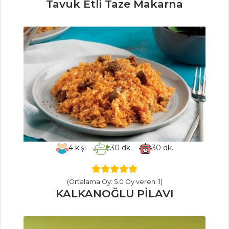
Tavuk Etli Taze Makarna
Pırasa Yemeği
Sebze Yemekleri
Tüm Tarifleri
MEZELER
Kefal Pilaki
Fava
Bat
4
kişi
30
dk.
30
dk.
Mezeler Tüm
Tarifleri
(Ortalama Oy: 5.0 Oy veren: 1)
KALKANOĞLU PİLAVI
HAMUR İŞLERI