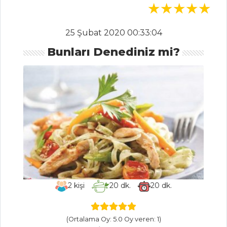
Sahanda
Uskumru
25 Şubat 2020 00:33:04
Somon Fümeli
Bunları Denediniz mi?
Soya Soslu Pratik
Sushi
Enginar Kalpli
Somon
Balık Yemekleri
Tüm Tarifleri
SEBZE
YEMEKLERI
2
kişi
20
dk.
20
dk.
Kabaklı Pay
Yumurtalı
(Ortalama Oy: 5.0 Oy veren: 1)
Brüksel Lahanası