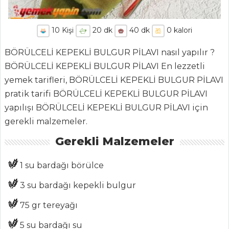
10
Kişi
20
dk
40
dk
0
kalori
BÖRÜLCELİ KEPEKLİ BULGUR PİLAVI nasıl yapılır ?
ANASAYFA
BÖRÜLCELİ KEPEKLİ BULGUR PİLAVI En lezzetli
BLOG
yemek tarifleri, BÖRÜLCELİ KEPEKLİ BULGUR PİLAVI
pratik tarifi BÖRÜLCELİ KEPEKLİ BULGUR PİLAVI
Medya
yapılışı BÖRÜLCELİ KEPEKLİ BULGUR PİLAVI için
Aktüel
gerekli malzemeler.
Gerekli Malzemeler
Chefs
Haber
1 su bardağı börülce
ŞEFİN TARİFLERİ
3 su bardağı kepekli bulgur
75 gr tereyağı
MENÜLER
5 su bardağı su