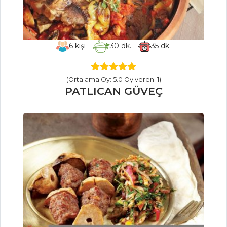
BÖĞÜRTLENLİ
GALETTE
ÇERKEZ
6
kişi
30
dk.
35
dk.
PEYNİRLİ VE
DEREOTLU BÖREK
KİVİLİ VE LORLU
(Ortalama Oy: 5.0 Oy veren: 1)
TART
PATLICAN GÜVEÇ
Hamur İşleri Tüm
Tarifleri
MEZELER
BİBER SOSLU
KARİDES
Marinara Soslu
Arancini