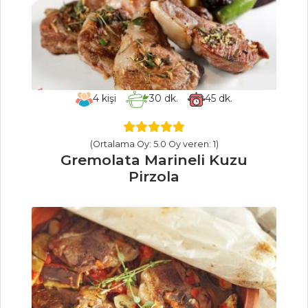
PILAV VE
MAKARNA
Şehriyeli Kuzu
4
kişi
30
dk.
45
dk.
Güveç
TAZE FASULYELİ
(Ortalama Oy: 5.0 Oy veren: 1)
BULGUR PİLAVI
Gremolata Marineli Kuzu
Melek Pilavı
Pirzola
Pilav ve Makarna
Tüm Tarifleri
HAMUR İŞLERI
ELMALI VE