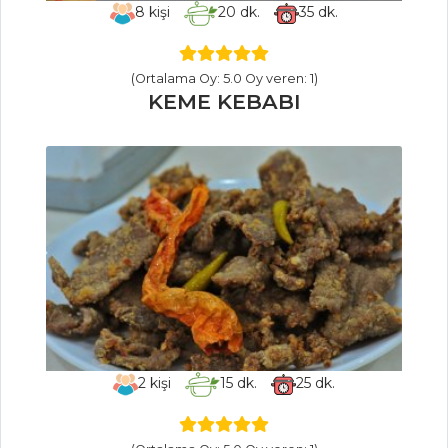
8
kişi
20
dk.
35
dk.
Peynirli Girit
Mezesi
(Ortalama Oy: 5.0 Oy veren: 1)
Mezeler Tüm
KEME KEBABI
Tarifleri
MASTERCHEF
Orman meyveli
vegan brownie
nasıl yapılır?
Köri sosu nasıl
yapılır? Püf
noktaları nelerdir?
2
kişi
15
dk.
25
dk.
En pratik hanım
göbeği nasıl
yapılır?