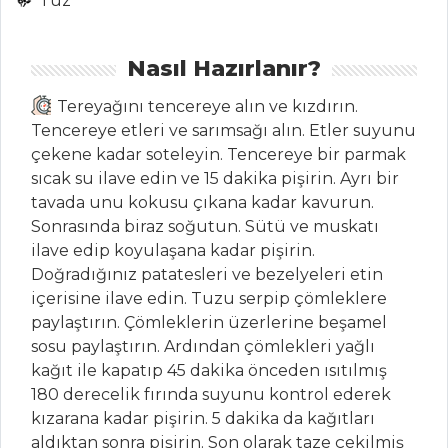
Tuz
Tarifleri
Nasıl Hazırlanır?
SALATALAR
Tereyağını tencereye alın ve kızdırın.
Fish Fingers'lı
Tencereye etleri ve sarımsağı alın. Etler suyunu
Salata
çekene kadar soteleyin. Tencereye bir parmak
Ege Salatası
sıcak su ilave edin ve 15 dakika pişirin. Ayrı bir
tavada unu kokusu çıkana kadar kavurun.
SEBZELİ
Sonrasında biraz soğutun. Sütü ve muskatı
GARNİTÜR
ilave edip koyulaşana kadar pişirin.
Doğradığınız patatesleri ve bezelyeleri etin
Salatalar Tüm
içerisine ilave edin. Tuzu serpip çömleklere
Tarifleri
paylaştırın. Çömleklerin üzerlerine beşamel
sosu paylaştırın. Ardından çömlekleri yağlı
kağıt ile kapatıp 45 dakika önceden ısıtılmış
SEBZE
YEMEKLERI
180 derecelik fırında suyunu kontrol ederek
kızarana kadar pişirin. 5 dakika da kağıtları
Yeşil Fırtına
aldıktan sonra pişirin. Son olarak taze çekilmiş