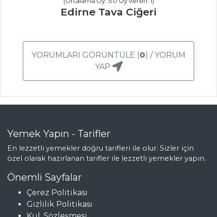
(Ortalama Oy: 5.0 Oy veren: 1)
Edirne Tava Ciğeri
Masterchef Tüm
Tarifleri
YORUMLARI GÖRÜNTÜLE (
0
) / YORUM
BALIK
YAP
YEMEKLERI
Patlıcan Soslu
Levrek
Somonlu
Yemek Yapın - Tarifler
Lokmalar
En lezzetli yemekler doğru tarifleri ile olur. Sizler için
Fırında Patatesli
özel olarak hazırlanan tarifler ile lezzetli yemekler yapın.
Hamsi
Önemli Sayfalar
Balık Yemekleri
Çerez Politikası
Tüm Tarifleri
Gizlilik Politikası
Kul. Sözleşmesi