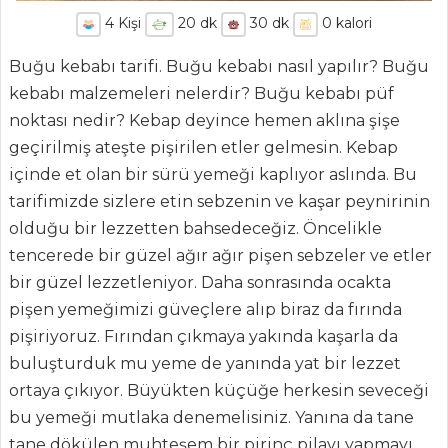
4
Kişi
20
dk
30
dk
0
kalori
Buğu kebabı tarifi. Buğu kebabı nasıl yapılır? Buğu
kebabı malzemeleri nelerdir? Buğu kebabı püf
noktası nedir? Kebap deyince hemen aklına şişe
geçirilmiş ateşte pişirilen etler gelmesin. Kebap
içinde et olan bir sürü yemeği kaplıyor aslında. Bu
tarifimizde sizlere etin sebzenin ve kaşar peynirinin
ANASAYFA
olduğu bir lezzetten bahsedeceğiz. Öncelikle
BLOG
tencerede bir güzel ağır ağır pişen sebzeler ve etler
bir güzel lezzetleniyor. Daha sonrasında ocakta
Medya
pişen yemeğimizi güveçlere alıp biraz da fırında
Aktüel
pişiriyoruz. Fırından çıkmaya yakında kaşarla da
buluşturduk mu yeme de yanında yat bir lezzet
Chefs
ortaya çıkıyor. Büyükten küçüğe herkesin seveceği
Haber
bu yemeği mutlaka denemelisiniz. Yanına da tane
tane dökülen muhteşem bir pirinç pilavı yapmayı