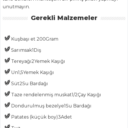
ŞEFİN TARİFLERİ
unutmayın.
Gerekli Malzemeler
MENÜLER
Tüm
Kuşbaşı et 200Gram
Kategoriler
Sarımsak
1Diş
ÇORBALAR
Tereyağı
2Yemek Kaşığı
Yeşil Mercimekli
Un
1,5Yemek Kaşığı
Börülce Çorbası
Süt
2Su Bardağı
Enginarlı Bakla
Çorbası
Taze rendelenmiş muskat
1/2Çay Kaşığı
Tatlı Patates
Dondurulmuş bezelye
1Su Bardağı
Çorbası
Patates (küçük boy)
3Adet
Çorbalar Tüm