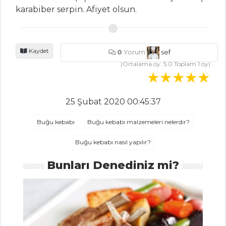
karabiber serpin. Afiyet olsun.
Ispanaklı Kumpir
Kolandrolu
Kolakas
Kaydet
0
Yorum
sef
Sebze Yemekleri
(Ortalama oy:
5.0
Toplam
1
oy)
Tüm Tarifleri
25 Şubat 2020 00:45:37
İÇECEKLER
Buğu kebabı
Buğu kebabı malzemeleri nelerdir?
Sirkencübin
Buğu kebabı nasıl yapılır?
Şerbeti
Demirhindi
Bunları Denediniz mi?
Şerbeti
Safran Şerbeti
İçecekler Tüm
Tarifleri