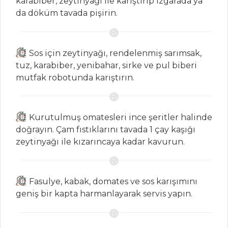
karabiber, zeytinyağı ile karıştırıp ızgarada ya
HAMUR İŞLERI
da döküm tavada pişirin.
Çikolatalı Ve
Kahveli Mini Tart
Sos için zeytinyağı, rendelenmiş sarımsak,
PATATESLİ VE
tuz, karabiber, yenibahar, sirke ve pul biberi
PIRASALI TURTA
mutfak robotunda karıştırın.
ISPANAKLI VE
PEYNİRLİ SİGARA
BÖREĞİ
Kurutulmuş omatesleri ince şeritler halinde
doğrayın. Çam fıstıklarını tavada 1 çay kaşığı
Hamur İşleri Tüm
zeytinyağı ile kızarıncaya kadar kavurun.
Tarifleri
Fasulye, kabak, domates ve sos karışımını
PILAV VE
geniş bir kapta harmanlayarak servis yapın.
MAKARNA
Ali Paşa Pilavı