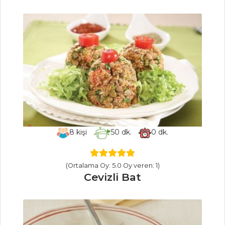
BULGURLU
AVOKADO
SALATASI
Acılı Fındık
Ezmesi
Havuçlu Ve
Kabaklı Buğday
Salatası
Salatalar Tüm
8
kişi
50
dk.
0
dk.
Tarifleri
(Ortalama Oy: 5.0 Oy veren: 1)
MASTERCHEF
Cevizli Bat
Pratik vişneli
mekik tatlısı nasıl
yapılır?