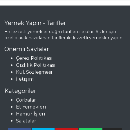
Mezeler Tüm
Tarifleri
Yemek Yapın - Tarifler
En lezzetli yemekler doğru tarifleri ile olur. Sizler için
BALIK
özel olarak hazırlanan tarifler ile lezzetli yemekler yapın.
YEMEKLERI
Önemli Sayfalar
Kurutulmuş
Çerez Politikası
Domatesli Karides
Gizlilik Politikası
Ve Avokado
Kul. Sözleşmesi
Karadeniz
İletişim
Buğulama
Kategoriler
Balık Tabağı
Çorbalar
(Yeni)
Et Yemekleri
Balık Yemekleri
Hamur İşleri
Tüm Tarifleri
Salatalar