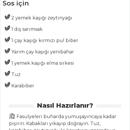
Sos için
MENÜLER
2 yemek kaşığı zeytinyağı
Tüm
1 diş sarımsak
Kategoriler
1 çay kaşığı kırmızı pul biber
SEBZE
Yarım çay kaşığı yenibahar
YEMEKLERI
1 yemek kaşığı elma sirkesi
Sarımsaklı Sebze
Tuz
Sote
İmam Bayıldı
Karabiber
Körili Sebze
Nasıl Hazırlanır?
Sebze Yemekleri
Tüm Tarifleri
Fasulyeleri buharda yumuşayıncaya kadar
pişirin. Kabakları yıkayıp doğrayın. Tuz,