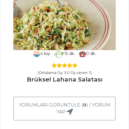
Fransız yemeği
Beef Bourguignon
tarifi ve püf
noktaları...
En pratik erik
reçeli nasıl yapılır?
4
kişi
15
dk.
0
dk.
Masterchef Tüm
Tarifleri
(Ortalama Oy: 5.0 Oy veren: 1)
Brüksel Lahana Salatası
MEZELER
Rokalı Haydari
YORUMLARI GÖRÜNTÜLE (
0
) / YORUM
Babagannuş
YAP
Patlıcan
Lokmaları