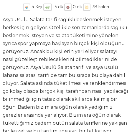
4
Kişi
15
dk
0
dk
78
kalori
Asya Usulü Salata tarifi sağlıklı beslenmek isteyen
herkes için geliyor. Özellikle son zamanlarda sağlıklı
beslenmek isteyen ve salata tüketimine yönelen
ayrıca spor yapmaya başlayan birçok kişi olduğunu
görüyoruz. Ancak bu kişilerin yeri eliyor salatayı
nasıl güzelleştirebileceklerini bilmediklerini de
ANASAYFA
görüyoruz. Asya Usulü Salata tarifi ve asya usulü
BLOG
lahana salatası tarifi de tam bu sırada bu olaya dahil
oluyor. Salata aslında tüketilmesi ve renklendirmesi
Medya
ço kolay olsada birçok kişi tarafından nasıl yapılacağı
Aktüel
bilinmediği için tatsız olarak akıllarda kalmış bir
öğün. Badem bizim ara öğün olarak yediğimiz
Chefs
çerezler arasında yer alıyor. Bizim ara öğün olarak
Haber
tükettiğimiz badem bütün salata tariflerine yakışan
bir lezzet ve bu tarifimizde ayrı bir tat katıyor.