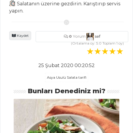
Salatanın üzerine gezdirin. Karıştırıp servis
HAMUR İŞLERI
yapın.
YER FISTIĞI
KREMALI VE
BADEMLİ TART
Kaydet
0
Yorum
sef
Kurabiye
(Ortalama oy:
5.0
Toplam
1
oy)
BÖĞÜRTLENLİ
VE AHUDUDULU
25 Şubat 2020 00:20:52
TART
Asya Usulü Salata tarifi
Hamur İşleri Tüm
Tarifleri
Bunları Denediniz mi?
PILAV VE
MAKARNA
Sebzeli Fit