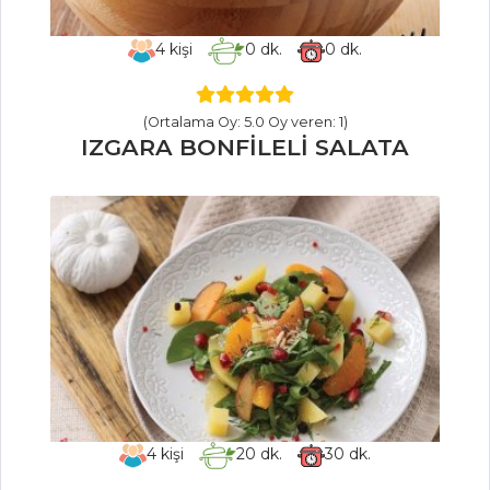
Demirhindi
Şerbeti
4
kişi
0
dk.
0
dk.
İçecekler Tüm
Tarifleri
(Ortalama Oy: 5.0 Oy veren: 1)
IZGARA BONFİLELİ SALATA
ET YEMEKLERI
Etli Şehriyeli
Güveç
PALAMUT
DOLMASI
Porçini Mantarlı
Biftek
Et Yemekleri Tüm
4
kişi
20
dk.
30
dk.
Tarifleri