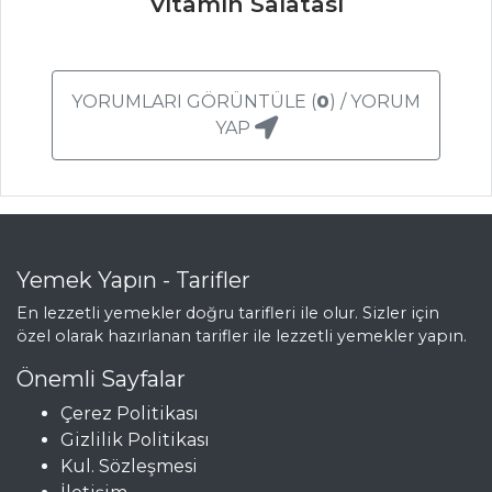
Vitamin Salatası
Şeftalili Ve
Somonlu Levrek
Deniz mahsüllü
YORUMLARI GÖRÜNTÜLE (
0
) / YORUM
enginar
YAP
Hamsili Yufka
Börek
Balık Yemekleri
Tüm Tarifleri
Yemek Yapın - Tarifler
En lezzetli yemekler doğru tarifleri ile olur. Sizler için
SEBZE
özel olarak hazırlanan tarifler ile lezzetli yemekler yapın.
YEMEKLERI
Önemli Sayfalar
Patatesli Pay
Çerez Politikası
Zeytinyağlı
Gizlilik Politikası
Enginar
Kul. Sözleşmesi
Karışık Sebze