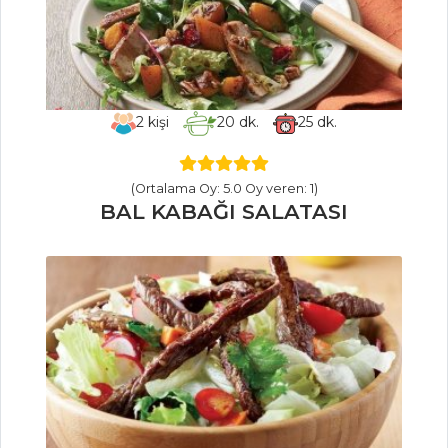
Makarna
ZERDEÇALLI
PİLAVLI, TAZE
OTLU TAVUK ETİ
KURUTULMUŞ
2
kişi
20
dk.
25
dk.
DOMATES VE
BİBERLİ, ETLİ
(Ortalama Oy: 5.0 Oy veren: 1)
BULGUR PİLAVI
BAL KABAĞI SALATASI
Pilav ve Makarna
Tüm Tarifleri
İÇECEKLER
Sirkencübin
Şerbeti
Naneli Ayran