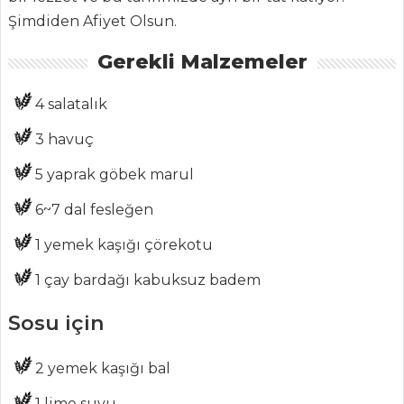
ŞEFİN TARİFLERİ
Şimdiden Afiyet Olsun.
Gerekli Malzemeler
MENÜLER
Tüm
4 salatalık
Kategoriler
3 havuç
5 yaprak göbek marul
SALATALAR
6~7 dal fesleğen
Yeşil Zeytinli
Patlıcan Salatası
1 yemek kaşığı çörekotu
Etli Ve Peynirli
1 çay bardağı kabuksuz badem
Ispanak Salatası
Sosu için
Elmalı Karışık
Salata
2 yemek kaşığı bal
Salatalar Tüm
Tarifleri
1 lime suyu