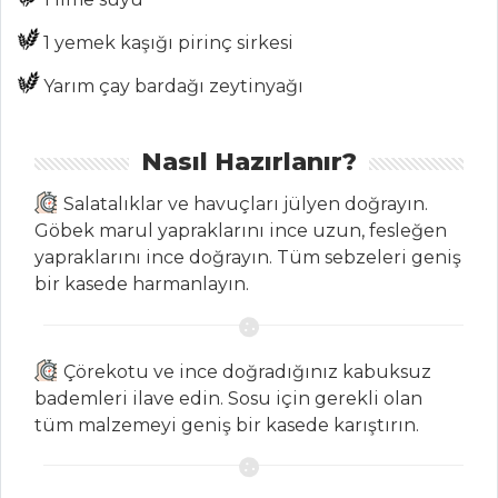
1 yemek kaşığı pirinç sirkesi
MASTERCHEF
Yarım çay bardağı zeytinyağı
Ustasından en
Nasıl Hazırlanır?
pratik çiğ köfte
tarifi
Salatalıklar ve havuçları jülyen doğrayın.
Şeflerden İmza
Göbek marul yapraklarını ince uzun, fesleğen
tabağı; gece gibi
yapraklarını ince doğrayın. Tüm sebzeleri geniş
siyah tarifi
bir kasede harmanlayın.
Çok pratik öksüz
helvası tarifi ve
yapılışı
Çörekotu ve ince doğradığınız kabuksuz
bademleri ilave edin. Sosu için gerekli olan
Masterchef Tüm
tüm malzemeyi geniş bir kasede karıştırın.
Tarifleri