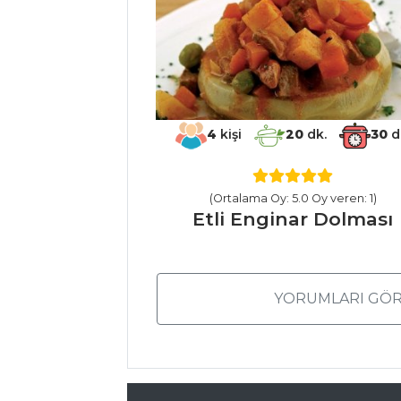
Marinara Soslu
Arancini
Mezeler Tüm
Tarifleri
4
kişi
20
dk.
30
d
HAMUR İŞLERI
(Ortalama Oy: 5.0 Oy veren: 1)
Ispanaklı Selanik
Etli Enginar Dolması
Usulü Börek
RENKLİ BİBERLİ
PİZZA
YORUMLARI GÖR
PASTIRMALI
KARNIYARIK
BÖREĞİ
Hamur İşleri Tüm