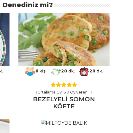
ı Denediniz mi?
k.
6
kişi
20
dk.
20
dk.
(Ortalama Oy: 5.0 Oy veren: 1)
BEZELYELİ SOMON
KÖFTE