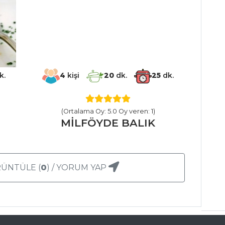
k.
4
kişi
20
dk.
25
dk.
(Ortalama Oy: 5.0 Oy veren: 1)
MİLFÖYDE BALIK
ÜNTÜLE (
0
) / YORUM YAP