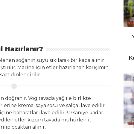
l Hazırlanır?
K
lenen soğanın suyu sıkılarak bir kaba alınır
tırılır. Marine için etler hazırlanan karışımın
aat dinlendirilir.
 doğranır. Vog tavada yağ ile birlikte
lerine krema, soya sosu ve salça ilave edilir
 içine baharatlar ilave edilir.30 saniye kadar
 edilen etler kızgın tavada mühürlenir.
ilip ocaktan alınır.