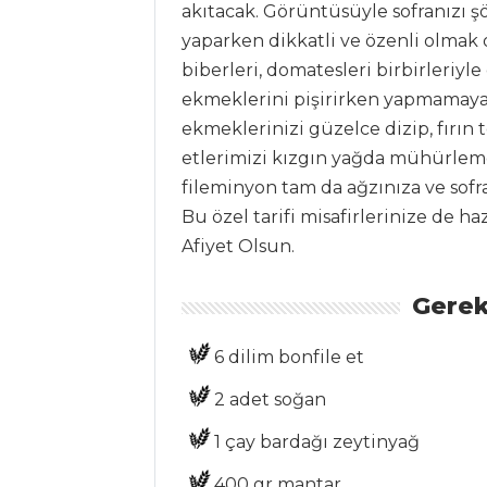
akıtacak. Görüntüsüyle sofranızı şö
Tüm
yaparken dikkatli ve özenli olmak 
biberleri, domatesleri birbirleriyl
Kategoriler
ekmeklerini pişirirken yapmamaya 
ekmeklerinizi güzelce dizip, fırın 
İÇECEKLER
etlerimizi kızgın yağda mühürleme
Böğürtlen
fileminyon tam da ağzınıza ve sofra
Şerbeti
Bu özel tarifi misafirlerinize de haz
Afiyet Olsun.
Naneli Limon
Şerbeti
Gerek
Naneli Ayran
İçecekler Tüm
6 dilim bonfile et
Tarifleri
2 adet soğan
1 çay bardağı zeytinyağ
MASTERCHEF
400 gr mantar