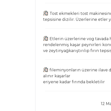
Tarifleri
Tost ekmekleri tost makinesinde
ET YEMEKLERI
tepsisine dizilir. Üzerlerine etler ye
İslim Köfte
KESKAN
Etlerin üzerlerine vog tavada h
ÜZERİNDE
rendelenmiş kaşar peynirleri konu
KALAMAR
ve zeytinyağkarıştırılıp fırın teps
DİLİMLERİ
FIRINDA
SEBZELİ BALIK
fileminyonların üzerine ilave 
alınır kaşarlar
Et Yemekleri Tüm
eriyene kadar fırında bekletilir
Tarifleri
SEBZE
12 Ma
YEMEKLERI