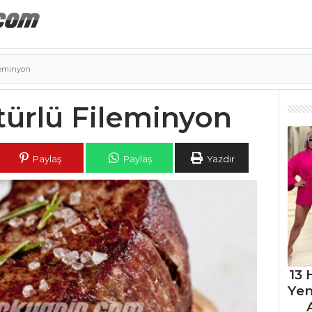
leminyon
türlü Fileminyon
Paylaş
Paylaş
Yazdır
13 
Ye