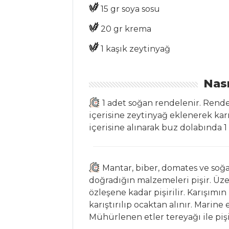
15 gr soya sosu
Peynirli Taze
Bakla Salatası
20 gr krema
Elmalı Karışık
1 kaşık zeytinyağ
Salata
Salatalar Tüm
Nası
Tarifleri
1 adet soğan rendelenir. Rende
içerisine zeytinyağ eklenerek karış
ÇORBALAR
içerisine alınarak buz dolabında 1 s
Tırıntış Çorbası
Erişte Çorbası
Mantar, biber, domates ve soğan
doğradığın malzemeleri pişir. Üzer
Muradiye
özleşene kadar pişirilir. Karışımın
Çorbası
karıştırılıp ocaktan alınır. Marine
Çorbalar Tüm
Mühürlenen etler tereyağı ile pişir