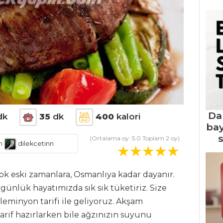
Da
dk
35
dk
400
kalori
ba
s
(Ortalama oy:
5.0
Toplam
2
oy)
m
dilekcetinn
ok eski zamanlara, Osmanlıya kadar dayanır.
 günlük hayatımızda sık sık tüketiriz. Size
leminyon tarifi ile geliyoruz. Akşam
arif hazırlarken bile ağzınızın suyunu