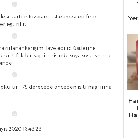
 kızartılır.Kızaran tost ekmekleri fırın
Ye
rleştirilir.
azırlanankarışım ilave edilip üstlerine
lur. Ufak bir kap içerisinde soya sosu krema
isinde
dökülür. 175 derecede önceden ısıtılmış fırına
Ha
Ha
yıs 2020 16:43:23