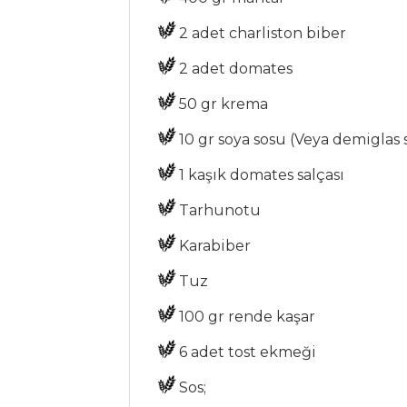
Çok pratik
2 adet charliston biber
Abdigor köftesi
nasıl yapılır?
2 adet domates
Şeflerden Ege
50 gr krema
yöresi kabak çiçeği
dolması
10 gr soya sosu (Veya demiglas 
Lokanta usulü
1 kaşık domates salçası
süzme mercimek
Tarhunotu
çorbası tarifi
Karabiber
Masterchef Tüm
Tarifleri
Tuz
100 gr rende kaşar
SALATALAR
6 adet tost ekmeği
Maş Fasulyesi
Sos;
Salatası