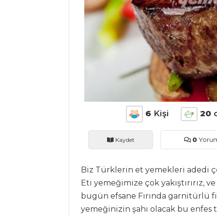
ANASAYFA
BLOG
Medya
6
Kişi
20
Aktüel
Kaydet
0
Yoru
Chefs
Haber
Biz Türklerin et yemekleri adedi ç
Eti yemeğimize çok yakıştırırız, ve
ŞEFİN TARİFLERİ
bugün efsane Fırında garnitürlü fi
yemeğinizin şahı olacak bu enfes t
MENÜLER