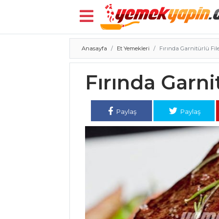
Anasayfa
Et Yemekleri
Fırında Garnitürlü Fi
Menü
Fırında Garni
Paylaş
Paylaş