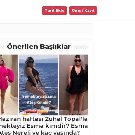
Tarif Ekle
Giriş / Kayıt
Önerilen Başlıklar
Haziran haftası Zuhal Topal'la
mekteyiz Esma kimdir? Esma
Ateş Nereli ve kaç yaşında?