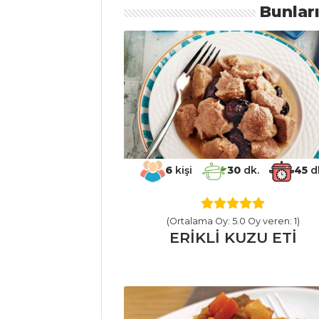
Bunlar
Kızartılmış
Turplar
Soya Fasulyesi
Humus
Fırında Kremalı
Patates
Sebze Yemekleri
6
kişi
30
dk.
45
d
Tüm Tarifleri
MEZELER
(Ortalama Oy: 5.0 Oy veren: 1)
ERİKLİ KUZU ETİ
Deniz börülcesi
Mezesi
Yeşil Zeytinli
Garnitür