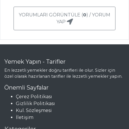
PİLAVI
Havuçlu Arpa
YORUMLARI GÖRÜNTÜLE (
0
) / YORUM
Şehriye Pilavı
YAP
Pilav ve Makarna
Tüm Tarifleri
ÇORBALAR
Yemek Yapın - Tarifler
En lezzetli yemekler doğru tarifleri ile olur. Sizler için
Koçan Mısırı
özel olarak hazırlanan tarifler ile lezzetli yemekler yapın.
Çorbası
Önemli Sayfalar
Limonlu Sarı
Mercimek Çorbası
Çerez Politikası
Gizlilik Politikası
Süzme Sebze
Kul. Sözleşmesi
Çorbası
İletişim
Çorbalar Tüm