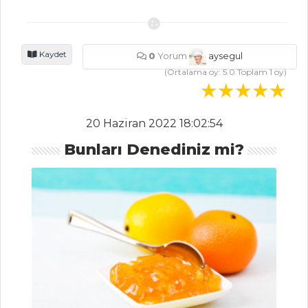
Pancarlı
Fesleğenli Ayran
Zerdeçallı Ayran
Kaydet
0
Yorum
aysegul
Sirkencübin
(Ortalama oy:
5.0
Toplam
1
oy)
Şerbeti
İçecekler Tüm
20 Haziran 2022 18:02:54
Tarifleri
Bunları Denediniz mi?
MASTERCHEF
Yöresel İlisıra
dolması nasıl
yapılır?
Karidesli
Tarhana Crumble
Nasıl Yapılır?