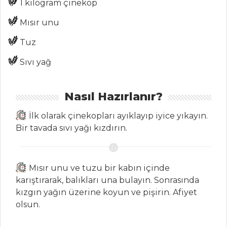
1 kilogram çinekop
Tüm
Mısır unu
Kategoriler
Tuz
BALIK
Sıvı yağ
YEMEKLERI
Nasıl Hazırlanır?
Taze Kişnişli
Kırlangıç Köftesi
İlk olarak çinekopları ayıklayıp iyice yıkayın.
Sütte Balık
Bir tavada sıvı yağı kızdırın.
Sardalye Dolması
Balık Yemekleri
Mısır unu ve tuzu bir kabın içinde
Tüm Tarifleri
karıştırarak, balıkları una bulayın. Sonrasında
kızgın yağın üzerine koyun ve pişirin. Afiyet
olsun.
İÇECEKLER