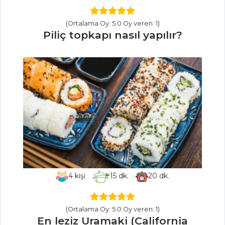
SALATALAR
(Ortalama Oy: 5.0 Oy veren: 1)
Piliç topkapı nasıl yapılır?
Avokadolu Ve
Ispanaklı Tavuk
Salatası
LİMONLU VE
SARIMSAKLI TAZE
FASULYE
MARİNE
DOMATES
Salatalar Tüm
Tarifleri
4
kişi
15
dk.
20
dk.
HAMUR İŞLERI
(Ortalama Oy: 5.0 Oy veren: 1)
En leziz Uramaki (California