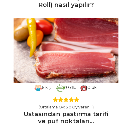
Mercimekli
Roll) nasıl yapılır?
Börek
KAHVE KREMALI
VE CEVİZ
KARAMELLİ TART
İNCİRLİ DİLİM
KURABİYE
Hamur İşleri Tüm
Tarifleri
6
kişi
0
dk.
0
dk.
PILAV VE
MAKARNA
(Ortalama Oy: 5.0 Oy veren: 1)
Taze Fasulyeli ve
Ustasından pastırma tarifi
Patatesli Pilav
ve püf noktaları...
CEVİZLİ BULGUR