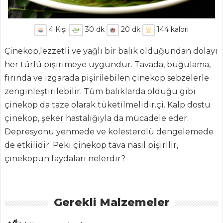
4
Kişi
30
dk
20
dk
144
kalori
Çinekop,lezzetli ve yağlı bir balık olduğundan dolayı
her türlü pişirimeye uygundur. Tavada, buğulama,
ANASAYFA
fırında ve ızgarada pişirilebilen çinekop sebzelerle
BLOG
zenginleştirilebilir. Tüm balıklarda olduğu gibi
çinekop da taze olarak tüketilmelidir.çi. Kalp dostu
Medya
çinekop, şeker hastalığıyla da mücadele eder.
Aktüel
Depresyonu yenmede ve kolesterolü dengelemede
de etkilidir. Peki çinekop tava nasıl pişirilir,
Chefs
çinekopun faydaları nelerdir?
Haber
ŞEFİN TARİFLERİ
Gerekli Malzemeler
MENÜLER