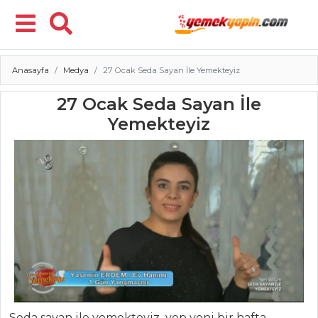
Anasayfa
Medya
27 Ocak Seda Sayan İle Yemekteyiz
Menü
27 Ocak Seda Sayan İle
Yemekteyiz
Seda sayan ile yemekteyiz yep yeni bir hafta