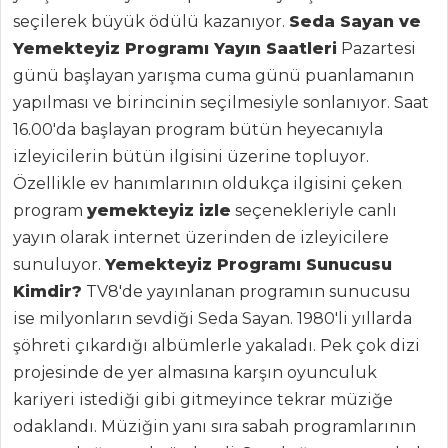
seçilerek büyük ödülü kazanıyor.
Seda Sayan ve
MENÜLER
Yemekteyiz Programı Yayın Saatleri
Pazartesi
Tüm
günü başlayan yarışma cuma günü puanlamanın
Kategoriler
yapılması ve birincinin seçilmesiyle sonlanıyor. Saat
16.00'da başlayan program bütün heyecanıyla
izleyicilerin bütün ilgisini üzerine topluyor.
SEBZE
YEMEKLERI
Özellikle ev hanımlarının oldukça ilgisini çeken
program
yemekteyiz izle
seçenekleriyle canlı
Patlıcan Silkme
yayın olarak internet üzerinden de izleyicilere
Afilli Kabak
sunuluyor.
Yemekteyiz Programı Sunucusu
Etli Bezelye
Kimdir?
TV8'de yayınlanan programın sunucusu
ise milyonların sevdiği Seda Sayan. 1980'li yıllarda
Sebze Yemekleri
şöhreti çıkardığı albümlerle yakaladı. Pek çok dizi
Tüm Tarifleri
projesinde de yer almasına karşın oyunculuk
kariyeri istediği gibi gitmeyince tekrar müziğe
İÇECEKLER
odaklandı. Müziğin yanı sıra sabah programlarının