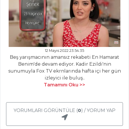
Masterchef Tüm
Tarifleri
SALATALAR
12 Mayıs 2022 23:54:35
Zeytinyağlı
Beş yarışmacının amansız rekabeti En Hamarat
Kabak Çiçeği
Benim'de devam ediyor. Kadir Ezildi'nin
Dolması
sunumuyla Fox TV ekrnlarında hafta içi her gün
Zeytinyağlı Ege
izleyici ile buluş..
Otları Salatası
Tamamını Oku >>
Ekmekli Ve
Domatesli Soğan
Salatası
YORUMLARI GÖRÜNTÜLE (
0
) / YORUM YAP
Salatalar Tüm
Tarifleri