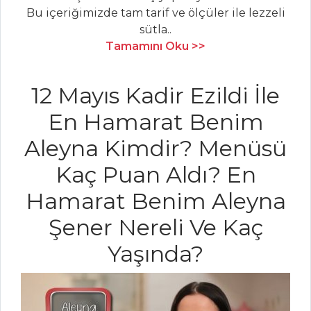
Bu içeriğimizde tam tarif ve ölçüler ile lezzeli
KUZU ETLİ
sütla..
BEZELYE
Tamamını Oku >>
CİĞER TAPLAMA
Et Yemekleri Tüm
12 Mayıs Kadir Ezildi İle
Tarifleri
En Hamarat Benim
Aleyna Kimdir? Menüsü
MASTERCHEF
Kaç Puan Aldı? En
En pratik ve leziz
Hamarat Benim Aleyna
piimasupp nasıl
yapılır?
Şener Nereli Ve Kaç
En lezzetli dana
Yaşında?
nuar rosto tarifi
En pratik tavada
zargana nasıl
yapılır?