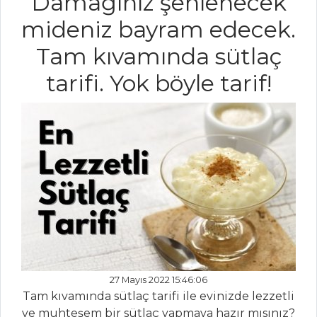
Damağınız şenlenecek
YEMEKLERI
mideniz bayram edecek.
Domatesli Ve
Tam kıvamında sütlaç
Karidesli Balık
tarifi. Yok böyle tarif!
Kavurma
Bakırda Balık
Çeşitlemesi
Asma Yaprağında
Sardalya
Balık Yemekleri
Tüm Tarifleri
ET YEMEKLERI
27 Mayıs 2022 15:46:06
CİĞER YAHNİSİ
Tam kıvamında sütlaç tarifi ile evinizde lezzetli
ve muhteşem bir sütlaç yapmaya hazır mısınız?
KAVANOZDA