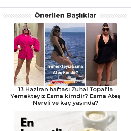
Önerilen Başlıklar
PILAV VE
MAKARNA
SARIMSAKLI
BULGUR PİLAVI
KÖRİLİ VE
PATLICANLI
BULGUR PİLAVI
SEBZELİ
YASEMİN PİLAVI
13 Haziran haftası Zuhal Topal'la
Yemekteyiz Esma kimdir? Esma Ateş
Pilav ve Makarna
Nereli ve kaç yaşında?
Tüm Tarifleri
HAMUR İŞLERI