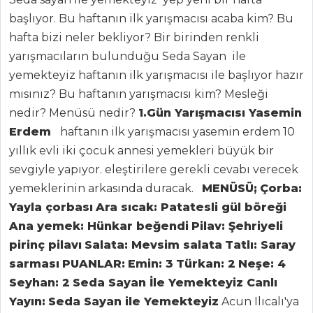
başlıyor. Bu haftanın ilk yarışmacısı acaba kim? Bu
hafta bizi neler bekliyor? Bir birinden renkli
yarışmacıların bulunduğu Seda Sayan ile
yemekteyiz haftanın ilk yarışmacısı ile başlıyor hazır
mısınız? Bu haftanın yarışmacısı kim? Mesleği
nedir? Menüsü nedir?
1.Gün Yarışmacısı Yasemin
Erdem
haftanın ilk yarışmacısı yasemin erdem 10
yıllık evli iki çocuk annesi yemekleri büyük bir
sevgiyle yapıyor. eleştirilere gerekli cevabı verecek
yemeklerinin arkasında duracak.
MENÜSÜ;
Çorba:
Yayla çorbası
Ara sıcak: Patatesli gül böreği
Ana yemek: Hünkar beğendi
Pilav: Şehriyeli
pirinç pilavı
Salata: Mevsim salata
Tatlı: Saray
sarması
PUANLAR:
Emin: 3
Türkan: 2
Neşe: 4
Seyhan: 2
Seda Sayan İle Yemekteyiz Canlı
Yayın:
Seda Sayan ile Yemekteyiz
Acun Ilıcalı'ya