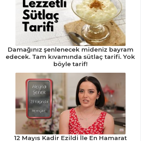
PALMİER
KURABİYE
Susamlı Simit
Kurabiye
Cevizli Kurabiye
Damağınız şenlenecek mideniz bayram
edecek. Tam kıvamında sütlaç tarifi. Yok
Hamur İşleri Tüm
böyle tarif!
Tarifleri
ÇORBALAR
Viola Çiçekli
Soğuk Avokado
Çorbası
Körili
Karnabahar Çorbası
12 Mayıs Kadir Ezildi İle En Hamarat