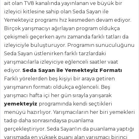
ait olan TV8 kanalında yayınlanan ve büyük bir
izleyici kitlesine sahip olan Seda Sayan ile
Yemekteyiz programı hız kesmeden devam ediyor.
Birçok yarışmacıyı ağırlayan program oldukça
çekişmeli geçerken aynı zamanda farklı tatları da
izleyiciyle buluşturuyor. Programın sunuculuğunu
ANASAYFA
Seda Sayan üstlenirken farklı tarzlardaki
yarışmacılarla izleyiciye eğlenceli saatler vaat
BLOG
ediyor.
Seda Sayan ile Yemekteyiz Formatı
Medya
Farklı yörelerden beş kişiyi bir araya getiren
yarışmanın formatı oldukça eğlenceli. Beş
Aktüel
yarışmacı hafta içi her gün sırayla yarışarak
Chefs
yemekteyiz
programında kendi seçtikleri
menüyü hazırlıyor. Yarışmacıların her biri yemekleri
Haber
tadıp daha sonrasındaysa puanlama
ŞEFİN TARİFLERİ
gerçekleştiriyor. Seda Sayan'ın da puanlama yaptığı
yarışmada en yüksek puanı alan yarışmacı birinci