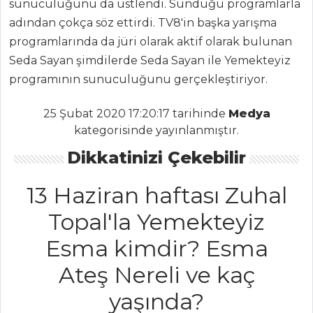
sunuculuğunu da üstlendi. Sunduğu programlarla
Demirhindi
adından çokça söz ettirdi. TV8'in başka yarışma
Şerbeti
programlarında da jüri olarak aktif olarak bulunan
Zerdeçallı Ayran
Seda Sayan şimdilerde Seda Sayan ile Yemekteyiz
programının sunuculuğunu gerçekleştiriyor.
Safran Şerbeti
İçecekler Tüm
25 Şubat 2020 17:20:17 tarihinde
Medya
Tarifleri
kategorisinde yayınlanmıştır.
Dikkatinizi Çekebilir
MEZELER
13 Haziran haftası Zuhal
Meksika Usulü
Topal'la Yemekteyiz
Mısır
Esma kimdir? Esma
Bat
Ateş Nereli ve kaç
Zeytinyağlı
Bakla Ezmesi
yaşında?