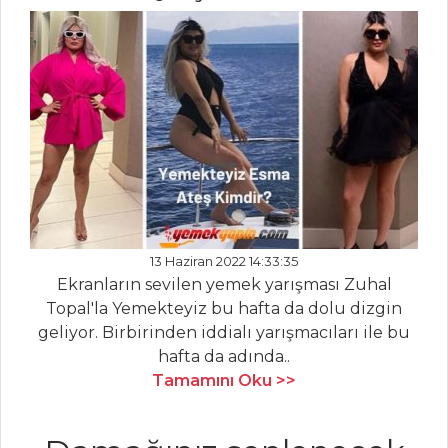
Mezeler Tüm
Tarifleri
PASTA VE
TATLILAR
KAYISILI
BROWNİE
ÇİKOLATALI VE
PANCARLI KEK
13 Haziran 2022 14:33:35
MEYVELİ VE
Ekranların sevilen yemek yarışması Zuhal
KREMALI TART
Topal'la Yemekteyiz bu hafta da dolu dizgin
geliyor. Birbirinden iddialı yarışmacıları ile bu
Pasta ve Tatlılar
hafta da adında..
Tüm Tarifleri
Tamamını Oku >>
BALIK