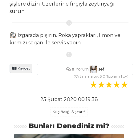
MAKARNA
şişlere dizin. Üzerlerine fırçıyla zeytinyağı
sürün.
DERDER PİLAVI
ALEV DAĞI
PİLAVI
Izgarada pişirin. Roka yaprakları, limon ve
Kepse Pilavı
kırmızı soğan ile servis yapın.
Pilav ve Makarna
Tüm Tarifleri
Kaydet
0
Yorum
sef
(Ortalama oy:
5.0
Toplam
1
oy)
SALATALAR
Biberli Ve
25 Şubat 2020 00:19:38
Domatesli İç Bakla
Kılıç Balığı Şiş tarifi
Közlenmiş
Domates Soslu
Bunları Denediniz mi?
Sebze Salatası