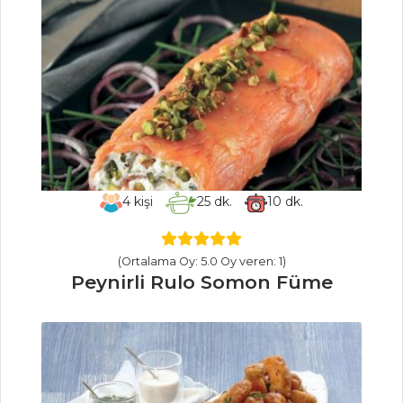
Elmalı ve
Peynirli Salata
Salatalar Tüm
Tarifleri
ET YEMEKLERI
Tamtak Tiridi
4
kişi
25
dk.
10
dk.
DENİZ
ÜRÜNLERİ GÜVECİ
(Ortalama Oy: 5.0 Oy veren: 1)
Peynirli Rulo Somon Füme
BİFTEKLİ SEBZE
GÜVECİ
Et Yemekleri Tüm
Tarifleri