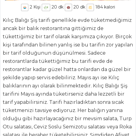
2
Kişi
20
dk
20
dk
184
kalori
Kılıç Balığı Şiş tarifi genellikle evde tüketmediğimiz
ancak bir balık restorantına gittiğimiz de
tükettiğimiz bir tarif olarak karşımıza çıkıyor. Birçok
kişi tarafından bilinen yanlış ise bu tarifin zor yapılan
bir tarif olduğunun düşünülmesi. Sadece
restorantlarda tükettiğimiz bu tarifi evde de
ANASAYFA
restorantlar kadar güzel hatta onlardan da güzel bir
şekilde yapıp servis edebiliriz. Mayıs ayı ise Kılıç
BLOG
balıklarının ayı olarak bilinmektedir. Kılıç Balığı Şiş
Medya
tarifini Mayıs ayında tüketirseniz daha lezzetli bir
tarif yapabilirsiniz. Tarifi hazırladıktan sonra sıcak
Aktüel
tüketmenizi tavsiye ediyoruz. Her balığın yanına
Chefs
olduğu gibi hazırlayacağınız bir mevsim salata, Turp
Otu salatası, Ceviz Soslu Semizotu salatası veya Roka
Haber
salatası ile beraber tüketebilirsiniz. Şimdiden Afiyet