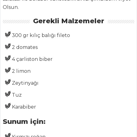
ŞEFİN TARİFLERİ
Olsun.
Gerekli Malzemeler
MENÜLER
Tüm
300 gr kılıç balığı fileto
Kategoriler
2 domates
4 çarliston biber
HAMUR İŞLERI
2 limon
Kilice
Zeytinyağı
Anneanne
Tuz
Kurabiyesi
KARAMELLİ VE
Karabiber
FINDIKLI TART
Sunum için:
Hamur İşleri Tüm
Tarifleri
Kırmızı soğan