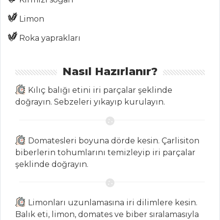
Limon
MASTERCHEF
Roka yaprakları
En pratik
ürtmekli çökelek
Nasıl Hazırlanır?
böreği nasıl yapılır?
Kılıç balığı etini iri parçalar şeklinde
Ev hanımından
doğrayın. Sebzeleri yıkayıp kurulayın.
Ege otları
kavurması tarifi
Pratik tas kebabı
Domatesleri boyuna dörde kesin. Çarlisiton
tarifi
biberlerin tohumlarını temizleyip iri parçalar
Masterchef Tüm
şeklinde doğrayın.
Tarifleri
Limonları uzunlamasına iri dilimlere kesin.
PILAV VE
Balık eti, limon, domates ve biber sıralamasıyla