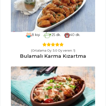
İÇECEKLER
Elma Şerbeti
Reyhan Şerbeti
Zerdeçallı Ayran
8
kişi
25
dk.
40
dk.
İçecekler Tüm
Tarifleri
(Ortalama Oy: 5.0 Oy veren: 1)
Bulamalı Karma Kızartma
MEZELER
Barbunya Pilaki
Mastave
Üç Biberli
Fasulye Püresi