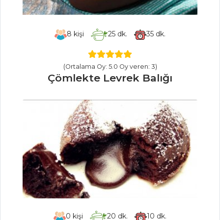
Mezeler Tüm
Tarifleri
8
kişi
25
dk.
35
dk.
SEBZE
YEMEKLERI
(Ortalama Oy: 5.0 Oy veren: 3)
Çömlekte Levrek Balığı
Fırında Kabak
Dizme
Biberiyeli
Patates Püresi
Körili Sebze
Sebze Yemekleri
Tüm Tarifleri
ÇORBALAR
0
kişi
20
dk.
10
dk.