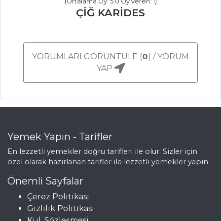
(Ortalama Oy: 5.0 Oy veren: 1)
Sebze Yemekleri
ÇİĞ KARİDES
Tüm Tarifleri
MEZELER
YORUMLARI GÖRÜNTÜLE (
0
) / YORUM
YAP
Antep Usulü
Yeşil Zeytin Piyazı
Çiğ Köfte
Mercimekli Köfte
Yemek Yapın - Tarifler
Mezeler Tüm
En lezzetli yemekler doğru tarifleri ile olur. Sizler için
Tarifleri
özel olarak hazırlanan tarifler ile lezzetli yemekler yapın.
Önemli Sayfalar
BALIK
Çerez Politikası
YEMEKLERI
Gizlilik Politikası
Kul. Sözleşmesi
Bamyalı Çipura