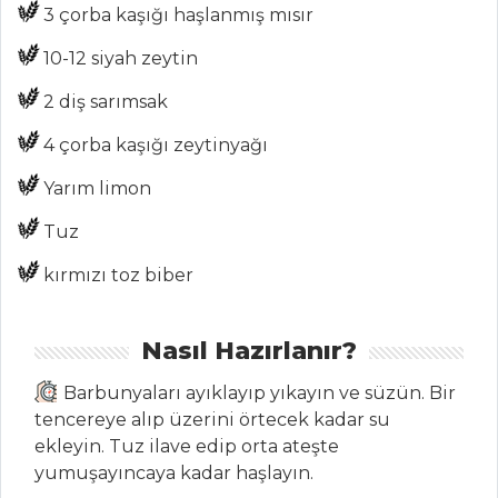
ŞEFİN TARİFLERİ
3 çorba kaşığı haşlanmış mısır
10-12 siyah zeytin
MENÜLER
2 diş sarımsak
Tüm
4 çorba kaşığı zeytinyağı
Kategoriler
Yarım limon
SALATALAR
Tuz
ENGİNAR
kırmızı toz biber
SALATASI
Taze Rezeneli
Nasıl Hazırlanır?
Kereviz Salatası
Barbunyaları ayıklayıp yıkayın ve süzün. Bir
YOĞURTLU
tencereye alıp üzerini örtecek kadar su
BEZELYE SALATASI
ekleyin. Tuz ilave edip orta ateşte
yumuşayıncaya kadar haşlayın.
Salatalar Tüm