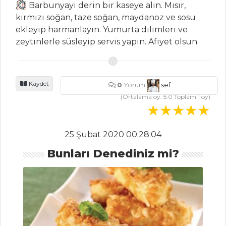
Barbunyayı derin bir kaseye alın. Mısır,
Elma Şerbeti
kırmızı soğan, taze soğan, maydanoz ve sosu
ekleyip harmanlayın. Yumurta dilimleri ve
Reyhan Şerbeti
zeytinlerle süsleyip servis yapın. Afiyet olsun.
İçecekler Tüm
Tarifleri
Kaydet
0
Yorum
sef
(Ortalama oy:
5.0
Toplam
1
oy)
PASTA VE
TATLILAR
ORMAN
25 Şubat 2020 00:28:04
MEYVELİ HALKA
Bunları Denediniz mi?
KEK
ŞEFTALİLİ
ÇITIRLAR
ŞEFTALİLİ VE
CEVİZLİ PASTA