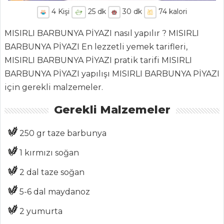
4
Kişi
25
dk
30
dk
74
kalori
MISIRLI BARBUNYA PİYAZI nasıl yapılır ? MISIRLI
BARBUNYA PİYAZI En lezzetli yemek tarifleri,
MISIRLI BARBUNYA PİYAZI pratik tarifi MISIRLI
BARBUNYA PİYAZI yapılışı MISIRLI BARBUNYA PİYAZI
için gerekli malzemeler.
ANASAYFA
Gerekli Malzemeler
BLOG
250 gr taze barbunya
Medya
1 kırmızı soğan
Aktüel
2 dal taze soğan
Chefs
5-6 dal maydanoz
Haber
2 yumurta