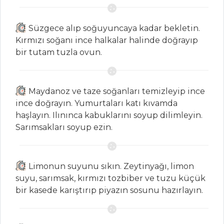
Tarifleri
Süzgece alıp soğuyuncaya kadar bekletin.
ÇORBALAR
Kırmızı soğanı ince halkalar halinde doğrayıp
bir tutam tuzla ovun.
Safranlı Bakla
Çorbası
Etli Bezelye
Maydanoz ve taze soğanları temizleyip ince
Çorbası
ince doğrayın. Yumurtaları katı kıvamda
haşlayın. Ilınınca kabuklarını soyup dilimleyin.
Ezogelin Çorbası
Sarımsakları soyup ezin.
Çorbalar Tüm
Tarifleri
Limonun suyunu sıkın. Zeytinyağı, limon
suyu, sarımsak, kırmızı tozbiber ve tuzu küçük
İÇECEKLER
bir kasede karıştırıp piyazın sosunu hazırlayın.
Sirkencübin
Şerbeti