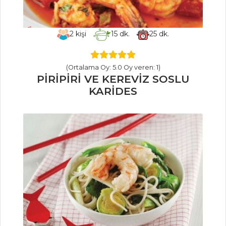
HAMUR İŞLERI
2
kişi
15
dk.
25
dk.
SEBZELİ
RULOLAR
(Ortalama Oy: 5.0 Oy veren: 1)
PEKMEZLİ
PİRİPİRİ VE KEREVİZ SOSLU
BİSKÜVİ
KARİDES
MİLFÖYLÜ
ÇULLAMA
Hamur İşleri Tüm
Tarifleri
ET YEMEKLERI
SARDALYALI
KARNIYARIK