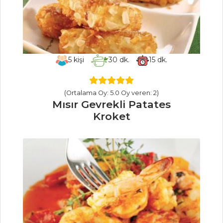
Pasta ve Tatlılar
Tüm Tarifleri
MASTERCHEF
5
kişi
30
dk.
15
dk.
Bamya çorbası
tarifi ve püf noktası
(Ortalama Oy: 5.0 Oy veren: 2)
Mısır Gevrekli Patates
Çok pratik
Kroket
Abdigor köftesi
nasıl yapılır?
Ustasından,
pratik kokoreç nasıl
yapılır?
Masterchef Tüm
Tarifleri