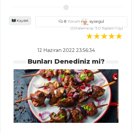
Kızılcık Şerbeti
Kaydet
0
Yorum
aysegul
İçecekler Tüm
(Ortalama oy:
5.0
Toplam
1
oy)
Tarifleri
MASTERCHEF
12 Haziran 2022 23:56:34
Bunları Denediniz mi?
Ege
mutfağından
Kabak çiçeği
dolması nasıl
yapılır?
Pratik ve lezzetli
Kilis öcce tarifi
Bamya çorbası
tarifi ve püf noktası