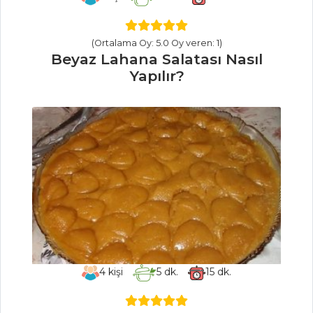
HAMUR İŞLERI
MEYVE JÖLELİ
(Ortalama Oy: 5.0 Oy veren: 1)
Beyaz Lahana Salatası Nasıl
CHEESECAKE
Yapılır?
PATLICANLI
BÖREK
DAMLA
ÇİKOLATALI
FINDIKLI BAR
KURABİYE
Hamur İşleri Tüm
Tarifleri
SEBZE
4
kişi
5
dk.
15
dk.
YEMEKLERI
Ispanaklı Köfte