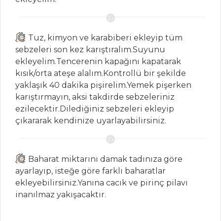
SALATALAR
Yumurtalı ve
Tuz, kimyon ve karabiberi ekleyip tüm
Sosisli Salata
sebzeleri son kez karıştıralım.Suyunu
ekleyelim.Tencerenin kapağını kapatarak
MANDALİNALI
kısık/orta ateşe alalım.Kontrollü bir şekilde
VE ZEYTİNYAĞLI
yaklaşık 40 dakika pişirelim.Yemek pişerken
YER ELMASI
karıştırmayın, aksi takdirde sebzeleriniz
Antep Salatası
ezilecektir.Dilediğiniz sebzeleri ekleyip
çıkararak kendinize uyarlayabilirsiniz.
Salatalar Tüm
Tarifleri
Baharat miktarını damak tadınıza göre
İÇECEKLER
ayarlayıp, isteğe göre farklı baharatlar
ekleyebilirsiniz.Yanına cacık ve pirinç pilavı
Safran Şerbeti
inanılmaz yakışacaktır.
Böğürtlen
Şerbeti