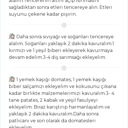
alalım.Tencerenin altını açıp ısınmasını
ELMALI GALETTE
sağladıktan sonra etleri tencereye alın. Etleri
suyunu çekene kadar pişirin.
Pasta ve Tatlılar
Tüm Tarifleri
Daha sonra sıvıyağı ve soğanları tencereye
ÇORBALAR
alalım. Soğanları yaklaşık 2 dakika kavuralım.1
kırmızı ve 1 yeşil biberi ekleyerek kavurmaya
Rokfor Peynirli
devam edelim.3-4 diş sarımsağı ekleyelim.
Kereviz Sapı
Çorbası
Yayla Çorbası
1 yemek kaşığı domates, 1 yemek kaşığı
biber salçamızı ekleyelim ve kokusunu çıkana
Balkabağı
kadar birlikte malzemelerimizi kavuralım.3- 4
Çorbası
tane patates, 2 kabak ve yeşil fasulyeyi
Çorbalar Tüm
ekleyelim. Biraz karıştırıp harmanlayalım ve
Tarifleri
yaklaşık 2 dakika kavuralım.Daha sonra
patlıcanı ve son olarak da domatesleri
ekleyelim.