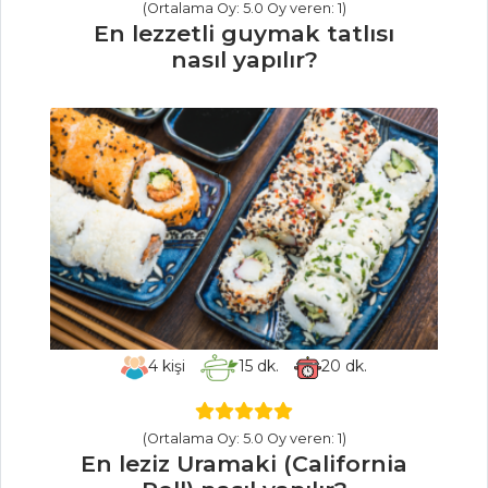
(Ortalama Oy: 5.0 Oy veren: 1)
En lezzetli guymak tatlısı
Balık Uçtu
nasıl yapılır?
Zeytinyağlı
Barbunya
Sebze Yemekleri
Tüm Tarifleri
BALIK
YEMEKLERI
Mantarlı Levrek
Buğulama
4
kişi
15
dk.
20
dk.
Uskumru
Dolması
(Ortalama Oy: 5.0 Oy veren: 1)
Karidesli Lazanya
En leziz Uramaki (California