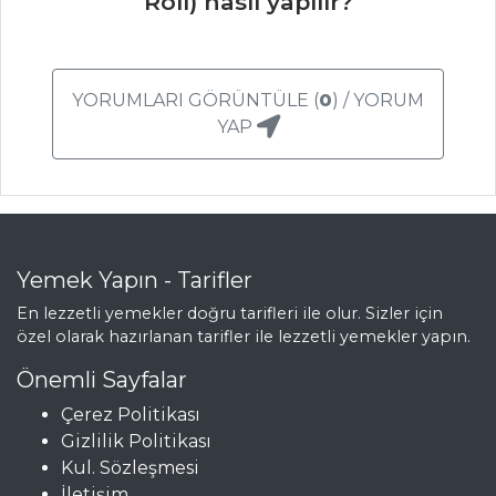
Roll) nasıl yapılır?
Balık Yemekleri
Tüm Tarifleri
YORUMLARI GÖRÜNTÜLE (
0
) / YORUM
MEZELER
YAP
Et Meze
Meksika Usulü
Mısır
Hibeş
Yemek Yapın - Tarifler
Mezeler Tüm
En lezzetli yemekler doğru tarifleri ile olur. Sizler için
Tarifleri
özel olarak hazırlanan tarifler ile lezzetli yemekler yapın.
Önemli Sayfalar
Çerez Politikası
Gizlilik Politikası
Kul. Sözleşmesi
İletişim