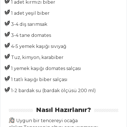
ET
1 adet kırmızı biber
SEBZE SOTELİ
1 adet yeşil biber
KÜL BASTI
3-4 diş sarımsak
KUZU BÜRYAN
3-4 tane domates
Et Yemekleri Tüm
Tarifleri
4-5 yemek kaşığı sıvıyağ
Tuz, kimyon, karabiber
PASTA VE
1 yemek kaşığı domates salçası
TATLILAR
1 tatlı kaşığı biber salçası
Yaban Mersinli
ve Haşhaş
1-2 bardak su (bardak ölçüsü 200 ml)
Tohumlu Kek
LEZZET
Nasıl Hazırlanır?
TOPLARI
Uygun bir tencereyi ocağa
TARÇIN SOSLU