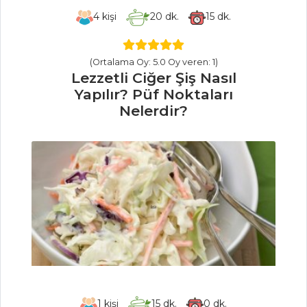
Masterchef Tüm
4
kişi
20
dk.
15
dk.
Tarifleri
(Ortalama Oy: 5.0 Oy veren: 1)
Lezzetli Ciğer Şiş Nasıl
PILAV VE
Yapılır? Püf Noktaları
MAKARNA
Nelerdir?
KESTANELİ İÇ
PİLAV
TAZE FASULYELİ
BULGUR PİLAVI
KURUFASULYELİ
PİLAV
Pilav ve Makarna
Tüm Tarifleri
1
kişi
15
dk.
0
dk.