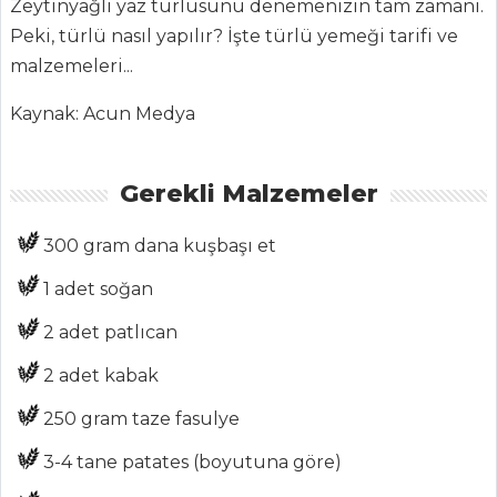
Zeytinyağlı yaz türlüsünü denemenizin tam zamanı.
Aktüel
Peki, türlü nasıl yapılır? İşte türlü yemeği tarifi ve
Chefs
malzemeleri...
Haber
Kaynak: Acun Medya
ŞEFİN TARİFLERİ
Gerekli Malzemeler
MENÜLER
300 gram dana kuşbaşı et
Tüm
1 adet soğan
Kategoriler
2 adet patlıcan
ET YEMEKLERI
2 adet kabak
BUHARDA
250 gram taze fasulye
PİŞİRİLMİŞ
3-4 tane patates (boyutuna göre)
DOMATES PÜRELİ