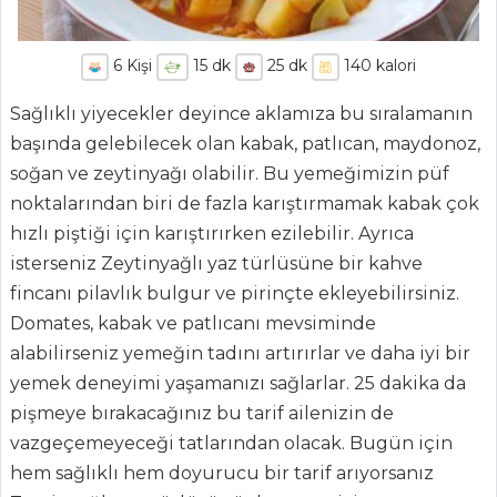
6
Kişi
15
dk
25
dk
140
kalori
Sağlıklı yiyecekler deyince aklamıza bu sıralamanın
başında gelebilecek olan kabak, patlıcan, maydonoz,
soğan ve zeytinyağı olabilir. Bu yemeğimizin püf
noktalarından biri de fazla karıştırmamak kabak çok
hızlı piştiği için karıştırırken ezilebilir. Ayrıca
isterseniz Zeytinyağlı yaz türlüsüne bir kahve
fincanı pilavlık bulgur ve pirinçte ekleyebilirsiniz.
Domates, kabak ve patlıcanı mevsiminde
alabilirseniz yemeğin tadını artırırlar ve daha iyi bir
ANASAYFA
yemek deneyimi yaşamanızı sağlarlar. 25 dakika da
pişmeye bırakacağınız bu tarif ailenizin de
BLOG
vazgeçemeyeceği tatlarından olacak. Bugün için
Medya
hem sağlıklı hem doyurucu bir tarif arıyorsanız