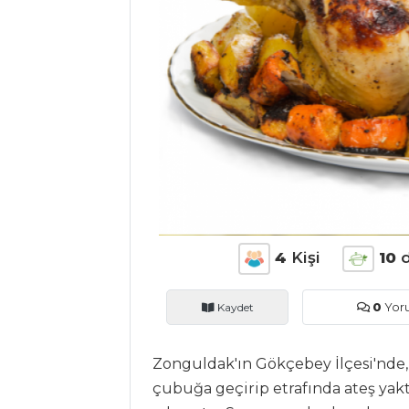
ANASAYFA
BLOG
Medya
Aktüel
Chefs
Haber
ŞEFİN TARİFLERİ
4
Kişi
10
d
MENÜLER
Kaydet
0
Yor
Tüm
Zonguldak'ın Gökçebey İlçesi'nde,
Kategoriler
çubuğa geçirip etrafında ateş yakt