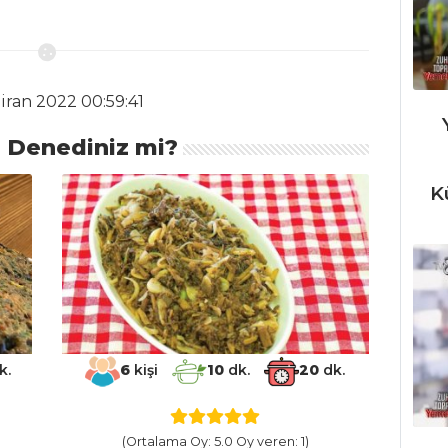
iran 2022 00:59:41
ı Denediniz mi?
K
k.
6
kişi
10
dk.
20
dk.
(Ortalama Oy: 5.0 Oy veren: 1)