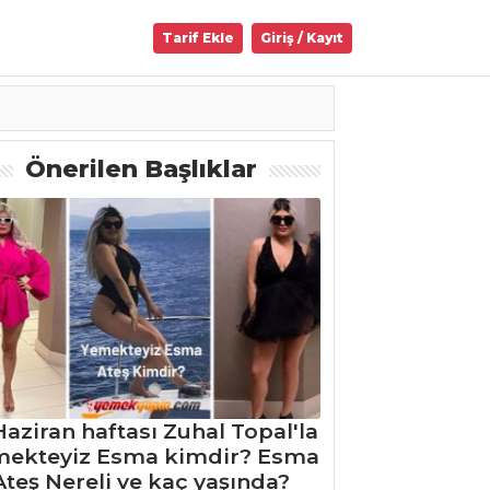
Tarif Ekle
Giriş / Kayıt
Önerilen Başlıklar
Haziran haftası Zuhal Topal'la
mekteyiz Esma kimdir? Esma
Ateş Nereli ve kaç yaşında?