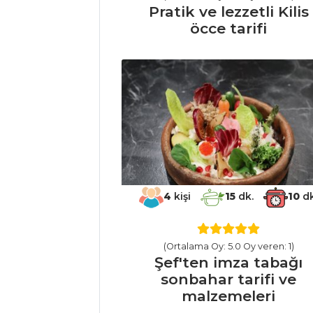
BUĞULAMA
Pratik ve lezzetli Kilis
Çömlekte Belen
öcce tarifi
Tava
LİMONLU
ZENCEFİL SOSLU
ANTRİKOT
Et Yemekleri Tüm
Tarifleri
PILAV VE
4
kişi
15
dk.
10
dk
MAKARNA
Yer Fıstığı Soslu
(Ortalama Oy: 5.0 Oy veren: 1)
Noodle
Şef'ten imza tabağı
sonbahar tarifi ve
Mantarlı Pilav
malzemeleri
Çedar Peynirli