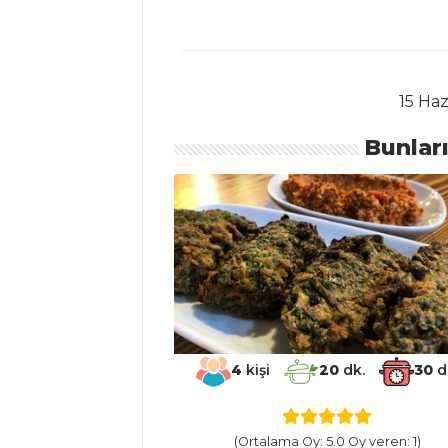
BALIK
YEMEKLERI
15 Haz
Bulamalı Karma
Kızartma
Bunlar
Levrek Marine
Asma Yaprağında
Harissa Soslu
Barbun Balığı
Balık Yemekleri
Tüm Tarifleri
4
kişi
20
dk.
30
d
ET YEMEKLERI
HAMSİ
(Ortalama Oy: 5.0 Oy veren: 1)