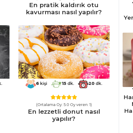
En pratik kaldırık otu
kavurması nasıl yapılır?
Ye
.
6
kişi
15
dk.
20
dk.
Ha
(Ortalama Oy: 5.0 Oy veren: 1)
Ha
En lezzetli donut nasıl
yapılır?