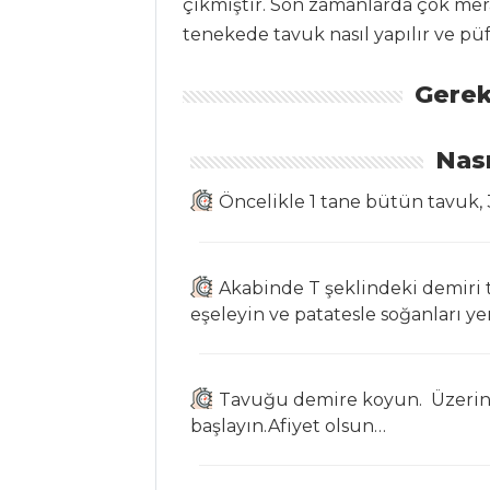
çıkmıştır. Son zamanlarda çok merak
HAMUR İŞLERI
tenekede tavuk nasıl yapılır ve püf 
Haşhaşlı Mini
Gerek
Çatal
KABAKLI PİZZA
Nası
MANGOLU TART
Öncelikle 1 tane bütün tavuk, 3
Hamur İşleri Tüm
Tarifleri
Akabinde T şeklindeki demiri to
eşeleyin ve patatesle soğanları yer
SEBZE
YEMEKLERI
Zeytinyağlı Kuru
Tavuğu demire koyun. Üzerini
Fasulye
başlayın.Afiyet olsun…
Patates
Kavurması