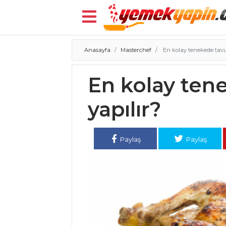
Anasayfa
Masterchef
En kolay tenekede tavuk
Menü
En kolay ten
yapılır?
Paylaş
Paylaş