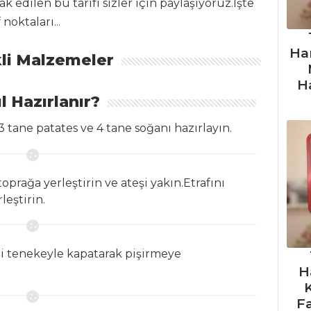
 edilen bu tarifi sizler için paylaşıyoruz.İşte
noktaları...
Ha
li Malzemeler
H
l Hazırlanır?
 tane patates ve 4 tane soğanı hazırlayın.
prağa yerleştirin ve ateşi yakın.Etrafını
leştirin.
 tenekeyle kapatarak pişirmeye
H
F