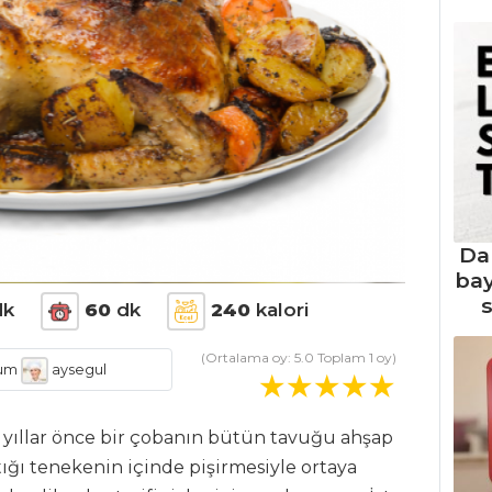
Da
ba
s
k
60
dk
240
kalori
(Ortalama oy:
5.0
Toplam
1
oy)
um
aysegul
 yıllar önce bir çobanın bütün tavuğu ahşap
ığı tenekenin içinde pişirmesiyle ortaya