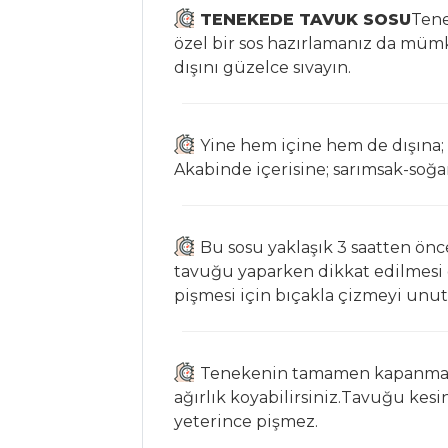
TENEKEDE TAVUK SOSU
Tene
Havuçlu
özel bir sos hazırlamanız da müm
Rawnola
dışını güzelce sıvayın.
Sebze Yemekleri
Tüm Tarifleri
Yine hem içine hem de dışına; k
Akabinde içerisine; sarımsak-soğa
İÇECEKLER
Demirhindi
Bu sosu yaklaşık 3 saatten ön
Şerbeti
tavuğu yaparken dikkat edilmesi
Pancarlı
pişmesi için bıçakla çizmeyi unu
Fesleğenli Ayran
Naneli Ayran
Tenekenin tamamen kapanmasın
İçecekler Tüm
ağırlık koyabilirsiniz.Tavuğu kesin
Tarifleri
yeterince pişmez.