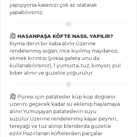
Tarifleri
yapışıyorsa kasenizi çok az ıslatarak
yapabilirsiniz.
İÇECEKLER
HASANPAŞA KÖFTE NASIL YAPILIR?
Kızılcık Şerbeti
Kıyma derin bir kaba alınır.Üzerine
Demirhindi
rendelenmiş soğan, ince kıyılmış maydanoz,
Şerbeti
ekmek kırıntısı (yoksa galeta unu da
Naneli Limon
kullanabilirsiniz), 1 yumurta, tuz, kimyon, pul
Şerbeti
biber alınır ve güzelce yoğurulur.
İçecekler Tüm
Tarifleri
Püresi için patatesler küp küp doğranır
üzerini geçecek kadar su eklenip haşlamaya
alınır.Yumuşayan patateslerin suyu
ET YEMEKLERI
süzülür.Üzerine rendelenmiş kaşar peyniri,
tereyağı ve tuz alınıp blenderda güzelce
KEME SOTE
ezilir.Hazırlanan köftelerden parçalar