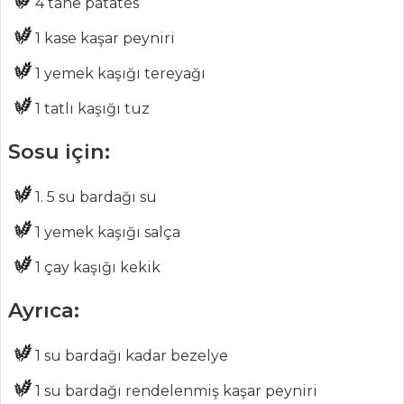
Biberiyeli Çipura
4 tane patates
Otlu Ve Susamlı
1 kase kaşar peyniri
Levrek
1 yemek kaşığı tereyağı
Ahtapot
1 tatlı kaşığı tuz
Balık Yemekleri
Tüm Tarifleri
Sosu için:
1. 5 su bardağı su
ÇORBALAR
1 yemek kaşığı salça
Közlenmiş
1 çay kaşığı kekik
Patlıcanlı Domates
Çorbası
Ayrıca:
Ezogelin Çorbası
Portakallı Havuç
1 su bardağı kadar bezelye
Çorbası
1 su bardağı rendelenmiş kaşar peyniri