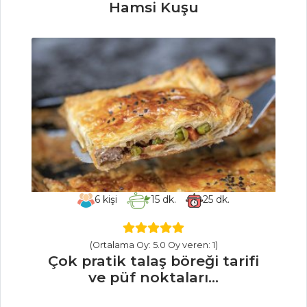
Hamsi Kuşu
Sebze Yemekleri
Tüm Tarifleri
SALATALAR
Avokadolu Ve
Ispanaklı Tavuk
Salatası
ÜÇ FASULYE
SALATASI
6
kişi
15
dk.
25
dk.
Tavuk Etli Kış
Salatası
(Ortalama Oy: 5.0 Oy veren: 1)
Çok pratik talaş böreği tarifi
Salatalar Tüm
ve püf noktaları...
Tarifleri