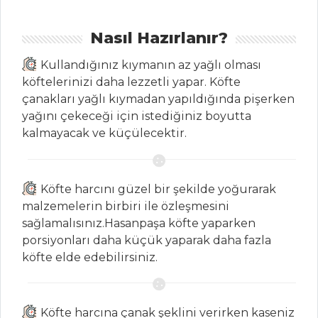
Çorbalar Tüm
Tarifleri
Nasıl Hazırlanır?
Kullandığınız kıymanın az yağlı olması
MASTERCHEF
köftelerinizi daha lezzetli yapar. Köfte
çanakları yağlı kıymadan yapıldığında pişerken
En lezzetli
yağını çekeceği için istediğiniz boyutta
Karadeniz tarifi ve
kalmayacak ve küçülecektir.
yapılışı
Avustralya
mutfağından
Köfte harcını güzel bir şekilde yoğurarak
Aussie Pie nasıl
malzemelerin birbiri ile özleşmesini
yapılır?
sağlamalısınız.Hasanpaşa köfte yaparken
Ustasından İzmir
porsiyonları daha küçük yaparak daha fazla
bombası tarifi ve
köfte elde edebilirsiniz.
püf noktaları...
Masterchef Tüm
Köfte harcına çanak şeklini verirken kaseniz