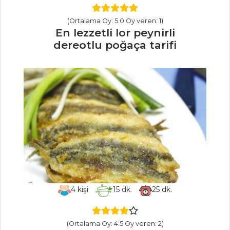
KAHVE GLAZÜRLÜ
KEK
(Ortalama Oy: 5.0 Oy veren: 1)
En lezzetli lor peynirli
ELMALI KREP
dereotlu poğaça tarifi
TATLISI
Pasta ve Tatlılar
Tüm Tarifleri
SEBZE
YEMEKLERI
Zeytinyağlı Kış
Dolması
Karnabahar
4
kişi
15
dk.
25
dk.
Kızartma
Bulgurlu Kuru
(Ortalama Oy: 4.5 Oy veren: 2)
Dolma