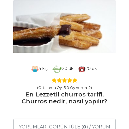
MEZELER
Çiğ Köfte
Ekmek Üstü
Gurme Karides
Babagannuş
Mezeler Tüm
Tarifleri
4
kişi
20
dk.
20
dk.
(Ortalama Oy: 5.0 Oy veren: 2)
En Lezzetli churros tarifi.
Churros nedir, nasıl yapılır?
YORUMLARI GÖRÜNTÜLE (
0
) / YORUM