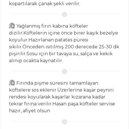
Somon Balığı
kopartılarak çanak şekli verilir.
Pastası
Bitlis Köftesi
Yağlanmış fırın kabına köfteler
Et Yemekleri Tüm
dizilir.Köftelerin içine önce birer kaşık bezelye
Tarifleri
koyulur.Hazırlanan patates püresi
sıkılır.Önceden ısıtılmış 200 derecede 25-30 dk
pişirilir.Sosu için bir tavaya su, salça ve kekik
PILAV VE
alınıp ocakta kaynatılır.
MAKARNA
KUZU ETLİ VE
Fırında pişme süresini tamamlayan
BAHARATLI PİLAV
köftelere sos eklenir.Üzerlerine kaşar peyniri
Siyez Bulguru
rendesi koyularak kaşarlar kızarana kadar
Ceviz Soslu Üç
tekrar fırına verilir.Hasan paşa köfteler servise
Peynirli Torttellini
hazır, afiyet olsun
Pilav ve Makarna
Tüm Tarifleri