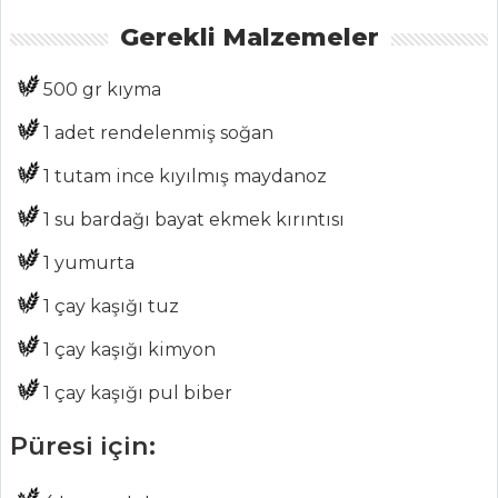
Medya
Gerekli Malzemeler
Aktüel
500 gr kıyma
Chefs
1 adet rendelenmiş soğan
Haber
1 tutam ince kıyılmış maydanoz
ŞEFİN TARİFLERİ
1 su bardağı bayat ekmek kırıntısı
1 yumurta
MENÜLER
1 çay kaşığı tuz
Tüm
1 çay kaşığı kimyon
Kategoriler
1 çay kaşığı pul biber
BALIK
Püresi için:
YEMEKLERI