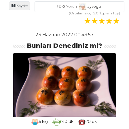
Kaydet
0
Yorum
aysegul
(Ortalama oy:
5.0
Toplam
1
oy)
HAMUR İŞLERI
ENGİNARLI TART
23 Haziran 2022 00:43:57
PİZZA CALZONE
Bunları Denediniz mi?
MİLFÖY MANTI
Hamur İşleri Tüm
Tarifleri
PASTA VE
TATLILAR
Çikolatalı ve
Sade Pankek
6
kişi
40
dk.
20
dk.
CEVİZLİ VE