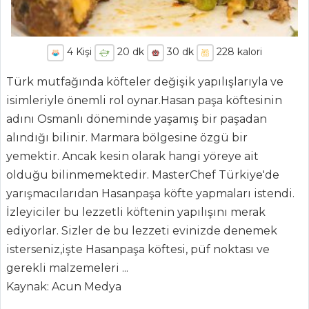
4
Kişi
20
dk
30
dk
228
kalori
Türk mutfağında köfteler değişik yapılışlarıyla ve
isimleriyle önemli rol oynar.Hasan paşa köftesinin
adını Osmanlı döneminde yaşamış bir paşadan
alındığı bilinir. Marmara bölgesine özgü bir
yemektir. Ancak kesin olarak hangi yöreye ait
olduğu bilinmemektedir. MasterChef Türkiye'de
yarışmacılarıdan Hasanpaşa köfte yapmaları istendi.
İzleyiciler bu lezzetli köftenin yapılışını merak
ediyorlar. Sizler de bu lezzeti evinizde denemek
isterseniz,işte Hasanpaşa köftesi, püf noktası ve
gerekli malzemeleri ...
ANASAYFA
Kaynak: Acun Medya
BLOG