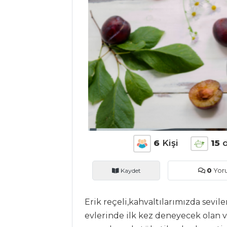
ANASAYFA
BLOG
Medya
Aktüel
Chefs
Haber
ŞEFİN TARİFLERİ
6
Kişi
15
d
MENÜLER
Kaydet
0
Yor
Tüm
Kategoriler
Erik reçeli,kahvaltılarımızda seviler
evlerinde ilk kez deneyecek olan v
MASTERCHEF