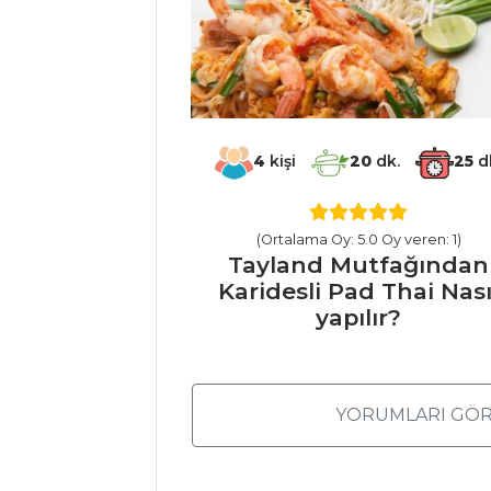
Kabaklı Pay
Çıtır Patates
Topları
Ispanaklı
Yumurta
4
kişi
20
dk.
25
d
Sebze Yemekleri
Tüm Tarifleri
(Ortalama Oy: 5.0 Oy veren: 1)
Tayland Mutfağından
SALATALAR
Karidesli Pad Thai Nası
yapılır?
Lavaş İçinde
Tavuk Etli Salata
Arpa Şehriyeli
YORUMLARI GÖR
Tavuk Salatası
Hellim Peynirli
Salata