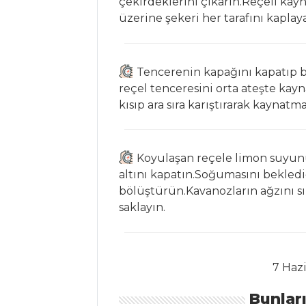
çekirdeklerini çıkarın.Reçeli kayn
Tatlısı
üzerine şekeri her tarafını kaplay
BÖĞÜRTLENLİ
RULO PASTA
MUZLU VE
Tencerenin kapağını kapatıp b
KURUYEMİŞLİ KEK
reçel tenceresini orta ateşte kayn
kısıp ara sıra karıştırarak kaynat
Pasta ve Tatlılar
Tüm Tarifleri
Koyulaşan reçele limon suyunu
altını kapatın.Soğumasını bekledi
ET YEMEKLERI
bölüştürün.Kavanozların ağzını sık
saklayın.
Palamut Köftesi
SÜLBİYE
Kuzu Etli Tas
7 Haz
Kebabı
Bunlar
Et Yemekleri Tüm