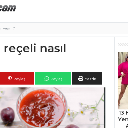
ıl yapılır?
 reçeli nasıl
Paylaş
Paylaş
Yazdır
13 
Ye