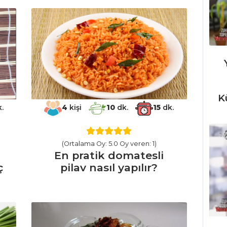
K
.
4
kişi
10
dk.
15
dk.
(Ortalama Oy: 5.0 Oy veren: 1)
En pratik domatesli
ç
pilav nasıl yapılır?