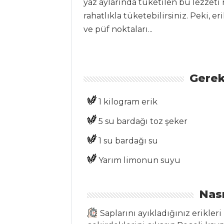
yaz aylarında tüketilen bu lezzeti 
rahatlıkla tüketebilirsiniz. Peki, er
Zeytinyağlı Kuru
ve püf noktaları...
Dolma
Geleneksel
İspanya fideo tarifi
Gerek
Şeflerden tam
kıvamında sopa de
1 kilogram erik
tortilla çorbası
tarifi...
5 su bardağı toz şeker
Masterchef Tüm
1 su bardağı su
Tarifleri
Yarım limonun suyu
PASTA VE
Nası
TATLILAR
Saplarını ayıkladığınız erikleri
Kemalpaşa