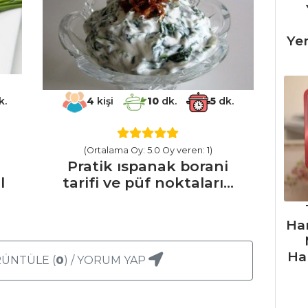
Ye
k.
4
kişi
10
dk.
5
dk.
(Ortalama Oy: 5.0 Oy veren: 1)
Pratik ıspanak borani
l
tarifi ve püf noktaları...
Ha
Ha
ÜNTÜLE (
0
) / YORUM YAP