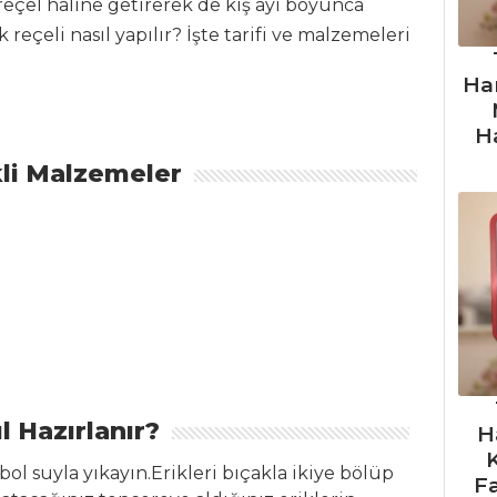
reçel haline getirerek de kış ayı boyunca
ik reçeli nasıl yapılır? İşte tarifi ve malzemeleri
Ha
H
li Malzemeler
l Hazırlanır?
H
 bol suyla yıkayın.Erikleri bıçakla ikiye bölüp
F