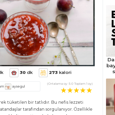
Da
ba
s
k
30
dk
273
kalori
(Ortalama oy:
5.0
Toplam
1
oy)
um
aysegul
ek tüketilen bir tatlıdır. Bu nefis lezzeti
atandaşlar tarafından sorgulanıyor. Özellikle