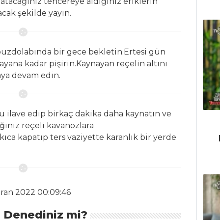
atacağınız tencereye aldığınız eriklerin
acak şekilde yayın.
uzdolabında bir gece bekletin.Ertesi gün
ayana kadar pişirin.Kaynayan reçelin altını
maya devam edin.
 ilave edip birkaç dakika daha kaynatın ve
ğiniz reçeli kavanozlara
ıca kapatıp ters vaziyette karanlık bir yerde
iran 2022 00:09:46
ı Denediniz mi?