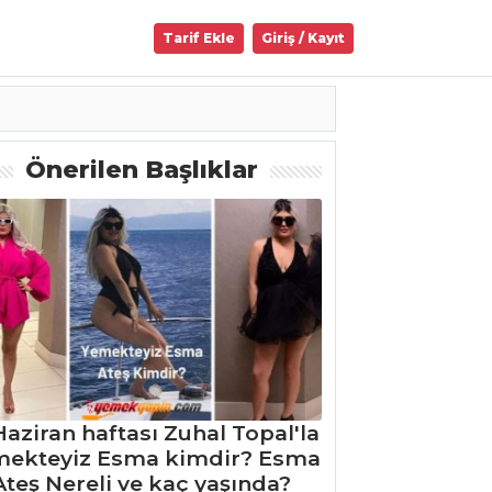
Tarif Ekle
Giriş / Kayıt
Önerilen Başlıklar
Haziran haftası Zuhal Topal'la
mekteyiz Esma kimdir? Esma
Ateş Nereli ve kaç yaşında?