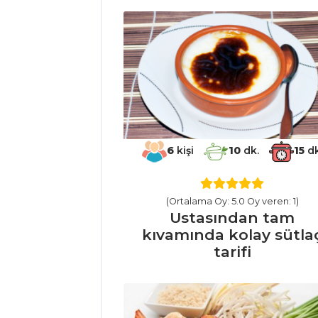
Tarifleri
İÇECEKLER
Naneli Limon
Şerbeti
Zerdeçallı Ayran
6
kişi
10
dk.
15
dk
Böğürtlen
Şerbeti
(Ortalama Oy: 5.0 Oy veren: 1)
İçecekler Tüm
Ustasından tam
Tarifleri
kıvamında kolay sütla
tarifi
SEBZE
YEMEKLERI