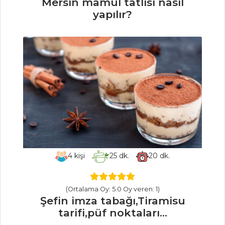
Mersin mamül tatlısı nasıl
Karışık Salata
yapılır?
Salatalar Tüm
Tarifleri
4
kişi
25
dk.
20
dk.
(Ortalama Oy: 5.0 Oy veren: 1)
Şefin imza tabağı,Tiramisu
tarifi,püf noktaları...