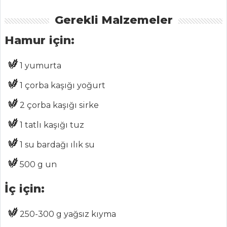
ANASAYFA
Gerekli Malzemeler
BLOG
Hamur için:
Medya
1 yumurta
Aktüel
1 çorba kaşığı yoğurt
Chefs
2 çorba kaşığı sirke
Haber
1 tatlı kaşığı tuz
ŞEFİN TARİFLERİ
1 su bardağı ılık su
500 g un
MENÜLER
Tüm
İç için:
Kategoriler
250-300 g yağsız kıyma