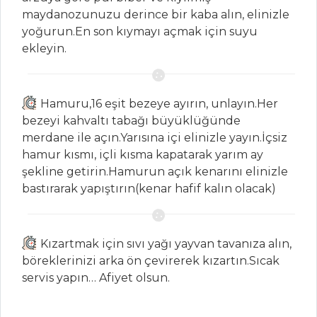
Somonlu
maydanozunuzu derince bir kaba alın, elinizle
Yumurta
yoğurun.En son kıymayı açmak için suyu
ekleyin.
Asma Yaprağında
Sardalya
Balık Yemekleri
Hamuru,16 eşit bezeye ayırın, unlayın.Her
Tüm Tarifleri
bezeyi kahvaltı tabağı büyüklüğünde
merdane ile açın.Yarısına içi elinizle yayın.İçsiz
hamur kısmı, içli kısma kapatarak yarım ay
ET YEMEKLERI
şekline getirin.Hamurun açık kenarını elinizle
bastırarak yapıştırın(kenar hafif kalın olacak)
FIRINDA
PATLICAN KEBABI
BİBERİYELİ,
Kızartmak için sıvı yağı yayvan tavanıza alın,
PATATESLİ KUZU
böreklerinizi arka ön çevirerek kızartın.Sıcak
BUDU
servis yapın… Afiyet olsun.
Kağıtta kuzu Eti