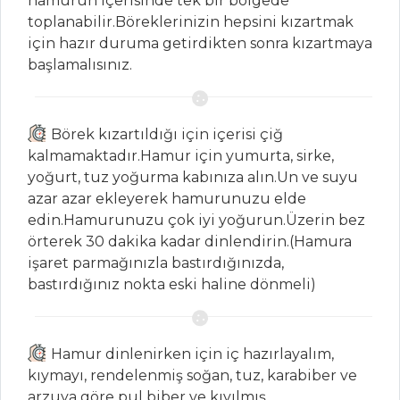
hamurun içerisinde tek bir bölgede
MAKARNA
toplanabilir.Böreklerinizin hepsini kızartmak
için hazır duruma getirdikten sonra kızartmaya
Sade Pirinç
başlamalısınız.
Pilavı
MISIRLI VE
BAHARATLI PİLAV
Börek kızartıldığı için içerisi çiğ
kalmamaktadır.Hamur için yumurta, sirke,
NARLI VE
yoğurt, tuz yoğurma kabınıza alın.Un ve suyu
KESTANELİ PİLAV
azar azar ekleyerek hamurunuzu elde
Pilav ve Makarna
edin.Hamurunuzu çok iyi yoğurun.Üzerin bez
Tüm Tarifleri
örterek 30 dakika kadar dinlendirin.(Hamura
işaret parmağınızla bastırdığınızda,
bastırdığınız nokta eski haline dönmeli)
BALIK
YEMEKLERI
Hamur dinlenirken için iç hazırlayalım,
Parmesan Kasesi
kıymayı, rendelenmiş soğan, tuz, karabiber ve
Ve Fener Carpaccio
arzuya göre pul biber ve kıyılmış