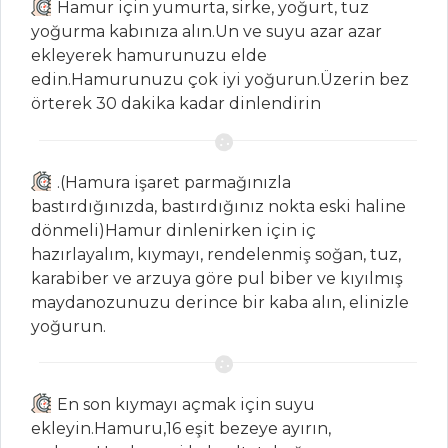
Hamur için yumurta, sirke, yoğurt, tuz
Ratatuy
yoğurma kabınıza alın.Un ve suyu azar azar
Cevizli Pırasa
ekleyerek hamurunuzu elde
Mücveri
edin.Hamurunuzu çok iyi yoğurun.Üzerin bez
örterek 30 dakika kadar dinlendirin
MANTARLI
ANTRİKOT
Sebze Yemekleri
.(Hamura işaret parmağınızla
Tüm Tarifleri
bastırdığınızda, bastırdığınız nokta eski haline
dönmeli)Hamur dinlenirken için iç
hazırlayalım, kıymayı, rendelenmiş soğan, tuz,
HAMUR İŞLERI
karabiber ve arzuya göre pul biber ve kıyılmış
maydanozunuzu derince bir kaba alın, elinizle
KIYMALI YUFKA
yoğurun.
KESESİ
HİNDİ ETLİ
YUFKA BÖREĞİ
En son kıymayı açmak için suyu
ekleyin.Hamuru,16 eşit bezeye ayırın,
CALZONE