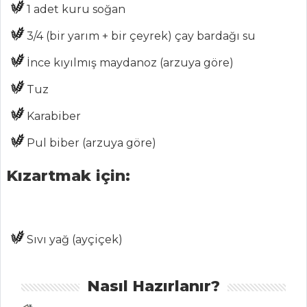
PASTA VE
1 adet kuru soğan
TATLILAR
3/4 (bir yarım + bir çeyrek) çay bardağı su
Kupta Kadayıflı
İnce kıyılmış maydanoz (arzuya göre)
Muhallebi
Tuz
ELMALI VE
FISTIKLI PAY
Karabiber
Kaymaklı ve
Pul biber (arzuya göre)
Cevizli Hurma
Tatlısı
Kızartmak için:
Pasta ve Tatlılar
Tüm Tarifleri
Sıvı yağ (ayçiçek)
SEBZE
YEMEKLERI
Nasıl Hazırlanır?
Yoğurtlu