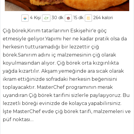
4
Kişi
30
dk
15
dk
264
kalori
Çiğ börek,Kırım tatarlarının Eskişehir'e göç
etmesiyle geliyor.Yapımı her ne kadar pratik olsa da
herkesin tutturamadığı bir lezzettir çiğ
börek.Sanırım adını iç malzemesinin çiğ olarak
koyulmasından alıyor. Çiğ börek orta kızgınlıkta
yağda kızartılır. Akşam yemeğinde ara sıcak olarak
ikram ettiğinizde sofradaki herkesin beğenisini
toplayacaktır. MasterChef programının merak
uyandıran Çiğ börek tarifini sizlerle paylaşıyoruz. Bu
lezzetli böreği evinizde de kolayca yapabilirsiniz.
İşte MasterChef evde çiğ börek tarifi, malzemeleri ve
püf noktası…