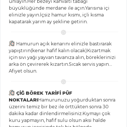
unlayın.Her bezeyi kahvaltı tabağı
Hamur İşleri Tüm
büyüklüğünde merdane ile açın.Yarısına içi
Tarifleri
elinizle yayın.İçsiz hamur kısmı, içli kısma
kapatarak yarım ay şekline getirin.
MEZELER
Hamurun açık kenarını elinizle bastırarak
Meksika Usulü
yapıştırın(kenar hafif kalın olacak)Kızartmak
Mısır
için sıvı yağı yayvan tavanıza alın, böreklerinizi
arka ön çevirerek kızartın.Sıcak servis yapın…
Maş Fasulye
Afiyet olsun.
Piyazı
Mantar
Çanağında Et Meze
ÇİĞ BÖREK TARİFİ PÜF
Mezeler Tüm
NOKTALARI
Hamurunuzu yoğurduktan sonra
Tarifleri
üzerini temiz bir bez ile örttükten sonra 30
dakika kadar dinlendirmelisiniz.Kıymayı çok
kuru yapmayın, hafif sulu olsun aksi halde
PILAV VE