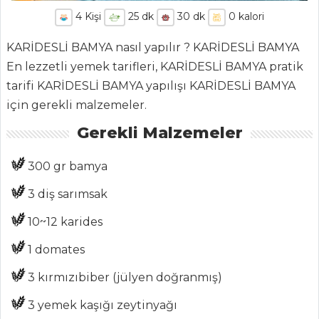
4
Kişi
25
dk
30
dk
0
kalori
KARİDESLİ BAMYA nasıl yapılır ? KARİDESLİ BAMYA
En lezzetli yemek tarifleri, KARİDESLİ BAMYA pratik
ANASAYFA
tarifi KARİDESLİ BAMYA yapılışı KARİDESLİ BAMYA
için gerekli malzemeler.
BLOG
Gerekli Malzemeler
Medya
Aktüel
300 gr bamya
Chefs
3 diş sarımsak
Haber
10~12 karides
1 domates
ŞEFİN TARİFLERİ
3 kırmızıbiber (jülyen doğranmış)
MENÜLER
3 yemek kaşığı zeytinyağı