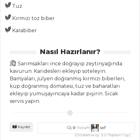
Tüm
Tuz
Kategoriler
Kırmızı toz biber
SEBZE
Karabiber
YEMEKLERI
Nasıl Hazırlanır?
Brokolili Pankek
Zeytinyağlı
Sarımsakları ince doğrayıp zeytinyağında
Havuç
kavurun. Karidesleri ekleyip soteleyin.
Bamyaları, jülyen doğranmış kırmızı biberleri,
Brokoli
küp doğranmış domatesi, tuz ve baharatları
Kroketleri
ekleyip yumuşayıncaya kadar pişirin. Sıcak
Sebze Yemekleri
servis yapın.
Tüm Tarifleri
Kaydet
0
Yorum
sef
MASTERCHEF
(Ortalama oy:
5.0
Toplam
1
oy)