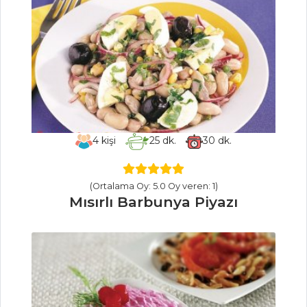
Balık Yemekleri
Tüm Tarifleri
PILAV VE
MAKARNA
Ispanak Soslu
Makarna
4
kişi
25
dk.
30
dk.
TAVUKLU
NOHUTLU
(Ortalama Oy: 5.0 Oy veren: 1)
BULGUR PİLAVI
Mısırlı Barbunya Piyazı
TAZE FASULYELİ
BULGUR PİLAVI
Pilav ve Makarna
Tüm Tarifleri