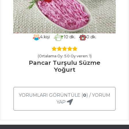
SALATALAR
Bulgur Salatası
Taze Rezeneli
Kereviz Salatası
4
kişi
10
dk.
0
dk.
NARENCİYE
KABUKLU VE ÇAM
(Ortalama Oy: 5.0 Oy veren: 1)
FISTIKLI ENGİNAR
Pancar Turşulu Süzme
Yoğurt
Salatalar Tüm
Tarifleri
YORUMLARI GÖRÜNTÜLE (
0
) / YORUM
ÇORBALAR
YAP
Sirke soslu Yeşil
Mercimek Çorbası