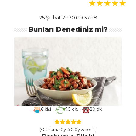
Şef'in İnci
yemeği nasıl
25 Şubat 2020 00:37:28
yapılır? Püf
noktaları...
Bunları Denediniz mi?
Şeflerden Ege
yöresi kabak çiçeği
dolması
Mercimek
çorbası nasıl
yapılır?
Masterchef Tüm
Tarifleri
6
kişi
10
dk.
20
dk.
ET YEMEKLERI
(Ortalama Oy: 5.0 Oy veren: 1)
MERCİMEKLİ