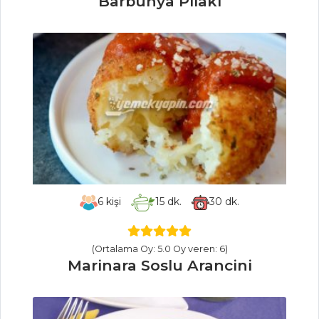
Barbunya Pilaki
KUZU YAHNİ
İç Pilavlı Dalyan
Köfte
KESTANELİ ET
SOTE
Et Yemekleri Tüm
Tarifleri
BALIK
YEMEKLERI
6
kişi
15
dk.
30
dk.
Levrek Marine
(Ortalama Oy: 5.0 Oy veren: 6)
Şaraplı Balık
Marinara Soslu Arancini
Domatesli
Levrek Fileto