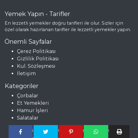
Sütlü Badem
Çorbası
Yemek Yapın - Tarifler
Kremalı
En lezzetli yemekler doğru tarifleri ile olur. Sizler için
Karnabahar Çorbası
özel olarak hazırlanan tarifler ile lezzetli yemekler yapın.
Çorbalar Tüm
Önemli Sayfalar
Tarifleri
Çerez Politikası
Gizlilik Politikası
Kul. Sözleşmesi
MEZELER
İletişim
Şakşuka
Kategoriler
Çerkez Tavuğu
Çorbalar
Zeytinli Patates
Et Yemekleri
Hamur İşleri
Mezeler Tüm
Salatalar
Tarifleri
Copyright © Pratik, Nefis ve Lezzetli Tarifler 2024 -
yemekyapin.com tüm hakları saklıdır.