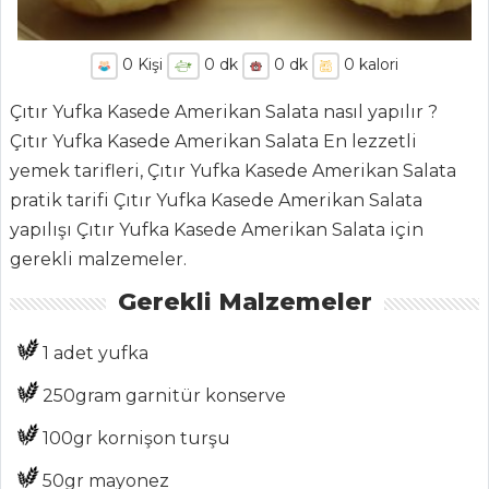
0
Kişi
0
dk
0
dk
0
kalori
ANASAYFA
Çıtır Yufka Kasede Amerikan Salata nasıl yapılır ?
BLOG
Çıtır Yufka Kasede Amerikan Salata En lezzetli
Medya
yemek tarifleri, Çıtır Yufka Kasede Amerikan Salata
pratik tarifi Çıtır Yufka Kasede Amerikan Salata
Aktüel
yapılışı Çıtır Yufka Kasede Amerikan Salata için
Chefs
gerekli malzemeler.
Haber
Gerekli Malzemeler
ŞEFİN TARİFLERİ
1 adet yufka
250gram garnitür konserve
MENÜLER
100gr kornişon turşu
Tüm
50gr mayonez