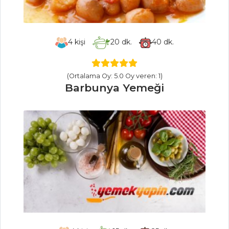
PASTA VE
TATLILAR
HAVUÇLU VE
4
kişi
20
dk.
40
dk.
MUHALLEBİLİ KEK
BÖĞÜRTLENLİ
RULO PASTA
(Ortalama Oy: 5.0 Oy veren: 1)
Barbunya Yemeği
BÖĞÜRTLENLİ
FIRINLANMIŞ
CHEESECAKE
Pasta ve Tatlılar
Tüm Tarifleri
HAMUR İŞLERI
CEVİZLİ
KARAMELLİ TART