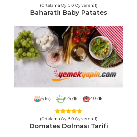
(Ortalama Oy: 5.0 Oy veren: 1)
Salatalar Tüm
Baharatlı Baby Patates
Tarifleri
SEBZE
YEMEKLERI
Mısır Unlu
Patlıcan Kızartması
Çili Biberli Bakla
Tempura
Beşamel Soslu
Enginar Köftesi
6
kişi
25
dk.
40
dk.
Sebze Yemekleri
Tüm Tarifleri
(Ortalama Oy: 5.0 Oy veren: 1)
Domates Dolması Tarifi