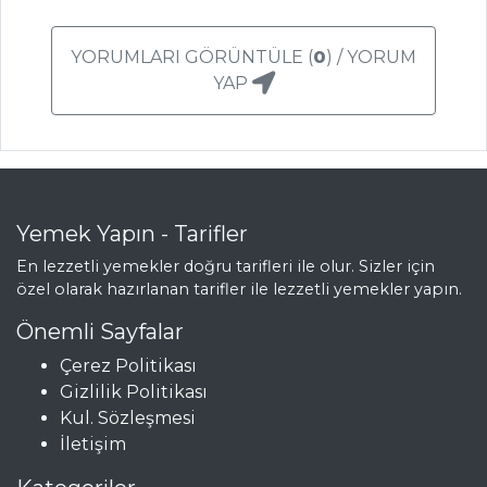
BALIK
YEMEKLERI
YORUMLARI GÖRÜNTÜLE (
0
) / YORUM
YAP
Kırmızı Soğanlı
Palamut
Badem Soslu Dil
Balığı
Balıklı Soft Taco
Yemek Yapın - Tarifler
Balık Yemekleri
En lezzetli yemekler doğru tarifleri ile olur. Sizler için
Tüm Tarifleri
özel olarak hazırlanan tarifler ile lezzetli yemekler yapın.
Önemli Sayfalar
ET YEMEKLERI
Çerez Politikası
Gizlilik Politikası
Hamsi Tava
Kul. Sözleşmesi
JÜLYEN
İletişim
BONFİLE (SEBZE