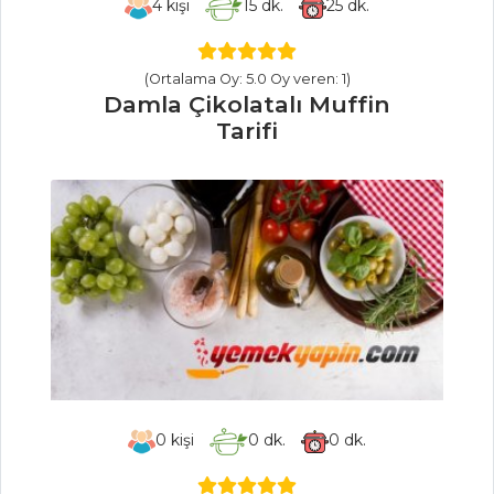
4
kişi
15
dk.
25
dk.
ISPANAKLI
BURMA BÖREK
(Ortalama Oy: 5.0 Oy veren: 1)
PALMİER
Damla Çikolatalı Muffin
KURABİYE
Tarifi
Hamur İşleri Tüm
Tarifleri
SALATALAR
Havuçlu Kabak
Salatası
Keşir Salatası
Avokadolu ve
0
kişi
0
dk.
0
dk.
Yeşil Elmalı Narlı
Salata