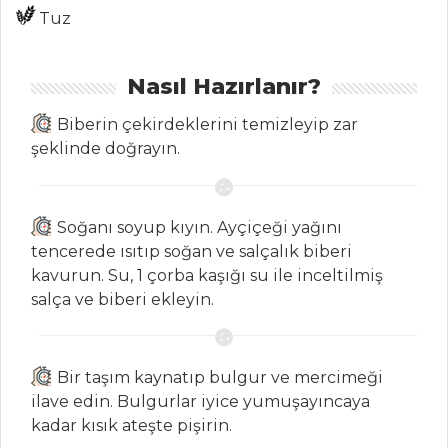
Tuz
Pilav ve Makarna
Tüm Tarifleri
Nasıl Hazırlanır?
HAMUR İŞLERI
Biberin çekirdeklerini temizleyip zar
şeklinde doğrayın.
RENKLİ
MAKARONLAR
OTLU BÖREK
Soğanı soyup kıyın. Ayçiçeği yağını
tencerede ısıtıp soğan ve salçalık biberi
VEJETARYEN
kavurun. Su, 1 çorba kaşığı su ile inceltilmiş
PİZZA
salça ve biberi ekleyin.
Hamur İşleri Tüm
Tarifleri
Bir taşım kaynatıp bulgur ve mercimeği
ilave edin. Bulgurlar iyice yumuşayıncaya
SALATALAR
kadar kısık ateşte pişirin.