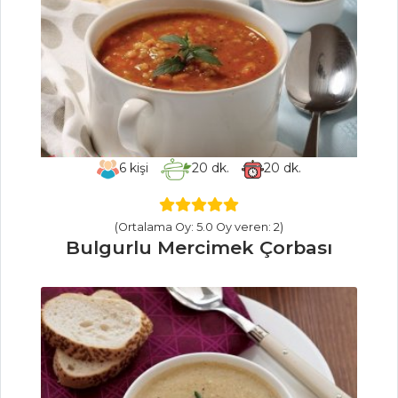
Balığı
Portakallı Ve
Bademli Mezgit
Balık Yemekleri
Tüm Tarifleri
6
kişi
20
dk.
20
dk.
ÇORBALAR
(Ortalama Oy: 5.0 Oy veren: 2)
Cheddar Peynirli
Bulgurlu Mercimek Çorbası
Karnabahar Çorbası
Havuçlu
Közlenmiş Biber
Çorbası
Köfteli Semizotu
Çorbası