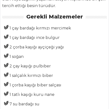
ŞEFİN TARİFLERİ
tercih ettiği besin türüdür.
Gerekli Malzemeler
MENÜLER
Tüm
1 çay bardağı kırmızı mercimek
Kategoriler
1 çay bardağı ince bulgur
2 çorba kaşığı ayçiçeği yağı
PILAV VE
MAKARNA
1 soğan
Uşak Tarhanalı
2 çay kaşığı pulbiber
Anneanne Eriştesi
1 salçalık kırmızı biber
DÖVME PİLAV
1 çorba kaşığı biber salçası
ROKA
YAPRAĞINDA
1 tatlı kaşığı kuru nane
SOMONLU
7 su bardağı su
MAKARNA