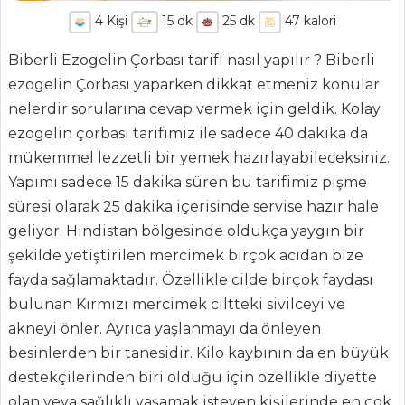
4
Kişi
15
dk
25
dk
47
kalori
Biberli Ezogelin Çorbası tarifi nasıl yapılır ? Biberli
ezogelin Çorbası yaparken dikkat etmeniz konular
nelerdir sorularına cevap vermek için geldik. Kolay
ezogelin çorbası tarifimiz ile sadece 40 dakika da
mükemmel lezzetli bir yemek hazırlayabileceksiniz.
Yapımı sadece 15 dakika süren bu tarifimiz pişme
ANASAYFA
süresi olarak 25 dakika içerisinde servise hazır hale
geliyor. Hindistan bölgesinde oldukça yaygın bir
BLOG
şekilde yetiştirilen mercimek birçok acıdan bize
Medya
fayda sağlamaktadır. Özellikle cilde birçok faydası
Aktüel
bulunan Kırmızı mercimek ciltteki sivilceyi ve
akneyi önler. Ayrıca yaşlanmayı da önleyen
Chefs
besinlerden bir tanesidir. Kilo kaybının da en büyük
Haber
destekçilerinden biri olduğu için özellikle diyette
olan veya sağlıklı yaşamak isteyen kişilerinde en çok