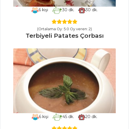
MASTERCHEF
6
kişi
30
dk.
30
dk.
En lezzetli küp
eti nasıl yapılır?
(Ortalama Oy: 5.0 Oy veren: 2)
Altın
Terbiyeli Patates Çorbası
Yumurtlayan
Tavuk Tarifi
En leziz dana eti
karides, Mehmet
Şefin tarifiyle.
Masterchef Tüm
Tarifleri
PASTA VE
TATLILAR
6
kişi
45
dk.
20
dk.
KESTANE