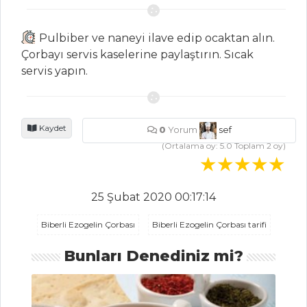
NEKTARİNLİ VE
PEYNİRLİ SALATA
Pulbiber ve naneyi ilave edip ocaktan alın.
Yufka Çanaklı
Çorbayı servis kaselerine paylaştırın. Sıcak
Sebze Salatası
servis yapın.
Mozarella
Peynirli Roka
Salatası
Kaydet
0
Yorum
sef
(Ortalama oy:
5.0
Toplam
2
oy)
Salatalar Tüm
Tarifleri
25 Şubat 2020 00:17:14
BALIK
Biberli Ezogelin Çorbası
Biberli Ezogelin Çorbası tarifi
YEMEKLERI
Bunları Denediniz mi?
Kağıtta Çinekop
Karnabahar
Püreli Sütlü Dil