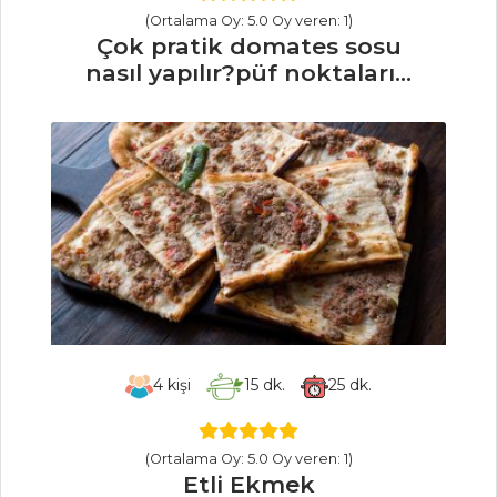
Et Yemekleri Tüm
(Ortalama Oy: 5.0 Oy veren: 1)
Tarifleri
Çok pratik domates sosu
nasıl yapılır?püf noktaları...
4
kişi
15
dk.
25
dk.
(Ortalama Oy: 5.0 Oy veren: 1)
Etli Ekmek