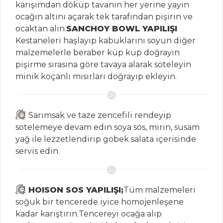
karışımdan döküp tavanın her yerine yayın
TARÇINLI MERENG
ocağın altını açarak tek tarafından pişirin ve
Çikolatalı Mini
ocaktan alın.
SANCHOY BOWL YAPILIŞI
Kekeler
Kestaneleri haşlayıp kabuklarını soyun diğer
malzemelerle beraber küp küp doğrayın
Pasta ve Tatlılar
pişirme sırasına göre tavaya alarak soteleyin
Tüm Tarifleri
minik koçanlı mısırları doğrayıp ekleyin.
SALATALAR
Sarımsak ve taze zencefili rendeyip
sotelemeye devam edin soya sos, mirin, susam
Çökelek Salatası
yağ ile lezzetlendirip göbek salata içerisinde
Meyve Salatası
servis edin.
BÖRÜLCE PİYAZI
Salatalar Tüm
HOISON SOS YAPILIŞI;
Tüm malzemeleri
Tarifleri
soğuk bir tencerede iyice homojenleşene
kadar karıştırın.Tencereyi ocağa alıp