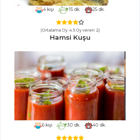
Naneli Limon
4
kişi
15
dk.
25
dk.
Şerbeti
İçecekler Tüm
(Ortalama Oy: 4.5 Oy veren: 2)
Tarifleri
Hamsi Kuşu
ET YEMEKLERI
FIRINDA
PATATESLİ KUZU
ETİ
PORTAKAL YAĞLI
SOMON
CARPACCİO
FIRINDA LÜFER
6
kişi
30
dk.
40
dk.
BALIĞI