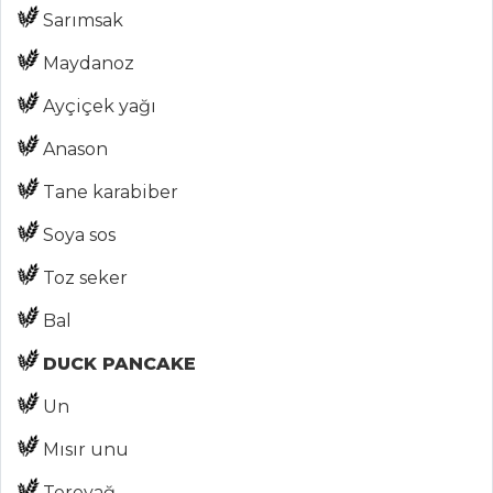
Sarımsak
ANASAYFA
Maydanoz
BLOG
Ayçiçek yağı
Medya
Anason
Aktüel
Tane karabiber
Chefs
Soya sos
Haber
Toz seker
ŞEFİN TARİFLERİ
Bal
DUCK PANCAKE
MENÜLER
Tüm
Un
Kategoriler
Mısır unu
Tereyağ