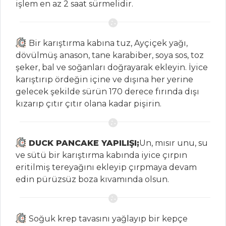
işlem en az 2 saat sürmelidir.
Topik Meze
Tabbule
Bir karıştırma kabına tuz, Ayçiçek yağı,
dövülmüş anason, tane karabiber, soya sos, toz
Pratik halka
şeker, bal ve soğanları doğrayarak ekleyin. İyice
tatlısı tarifi
karıştırıp ördeğin içine ve dışına her yerine
Masterchef Tüm
gelecek şekilde sürün 170 derece fırında dışı
Tarifleri
kızarıp çıtır çıtır olana kadar pişirin.
PASTA VE
DUCK PANCAKE YAPILIŞI;
Un, mısır unu, su
TATLILAR
ve sütü bir karıştırma kabında iyice çırpın
eritilmiş tereyağını ekleyip çırpmaya devam
Muz
edin pürüzsüz boza kıvamında olsun.
Kızartması(Muzlu
Benye)
ŞOKOLA MUS
Soğuk krep tavasını yağlayıp bir kepçe
DOLGULU