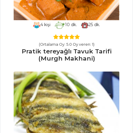
Etli ve
Barbunyalı Taze
Fasulye
4
kişi
10
dk.
25
dk.
MİNİ
KIRMIZIBİBER
DOLMASI
(Ortalama Oy: 5.0 Oy veren: 1)
Salsa Soslu Biber
Pratik tereyağlı Tavuk Tarifi
Dolması
(Murgh Makhani)
Sebze Yemekleri
Tüm Tarifleri
İÇECEKLER
Demirhindi
Şerbeti
Safran Şerbeti