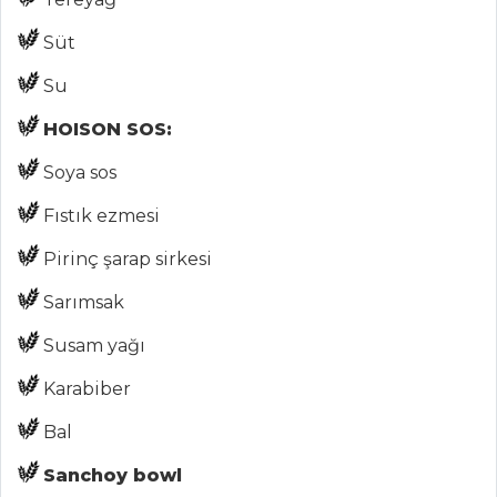
ÇORBALAR
Süt
Sebzeli Hububat
Su
Çorbası
HOISON SOS:
Mantarlı Soğan
Çorbası
Soya sos
Biberli Ezogelin
Fıstık ezmesi
Çorbası
Pirinç şarap sirkesi
Çorbalar Tüm
Tarifleri
Sarımsak
Susam yağı
BALIK
Karabiber
YEMEKLERI
Bal
Peynirli Rulo
Somon Füme
Sanchoy bowl