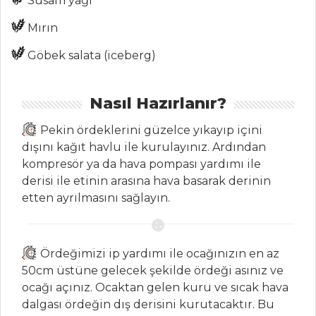
Susam yağı
KAVURMA
Mırın
Pilav ve Makarna
Tüm Tarifleri
Göbek salata (iceberg)
Nasıl Hazırlanır?
MEZELER
Pekin ördeklerini güzelce yıkayıp içini
KARİDESLİ
dışını kağıt havlu ile kurulayınız. Ardından
KAREVİZ PÜRESİ
kompresör ya da hava pompası yardımı ile
Çiğ Köfte
derisi ile etinin arasına hava basarak derinin
etten ayrılmasını sağlayın.
Süslü Mercimek
Köftesi
Mezeler Tüm
Ördeğimizi ip yardımı ile ocağınızın en az
Tarifleri
50cm üstüne gelecek şekilde ördeği asınız ve
ocağı açınız. Ocaktan gelen kuru ve sıcak hava
dalgası ördeğin dış derisini kurutacaktır. Bu
MASTERCHEF