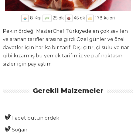
8
Kişi
25
dk
45
dk
178
kalori
Pekin ördeği MasterChef Türkiyede en çok sevilen
ve aranan tarifler arasına girdi.Özel günler ve özel
davetler için harika bir tarif. Dışı çıtır,içi sulu ve nar
gibi kızarmış bu yemek tarifimiz ve püf noktasını
sizler için paylaştım.
Gerekli Malzemeler
1 adet bütün ördek
Soğan