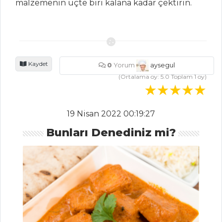
malzemenin üçte biri kalana kadar çektirin.
HAMUR İŞLERI
Hindistan Cevizli
ve Bademli Piramit
Kurabiye
Kaydet
0
Yorum
aysegul
SALAMLI,
(Ortalama oy:
5.0
Toplam
1
oy)
PATATESLİ VE
PEYNİRLİ TART
TEPSİDE TALAŞ
19 Nisan 2022 00:19:27
BÖREĞİ
Bunları Denediniz mi?
Hamur İşleri Tüm
Tarifleri
SEBZE
YEMEKLERI