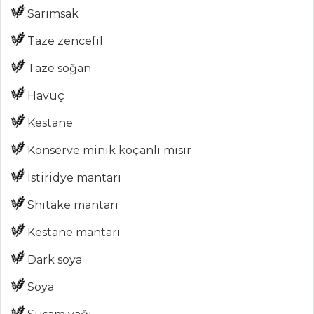
Sebzeli Mezgit
Sarımsak
Kavurma
Taze zencefil
Sotelenmiş
Enginarlı Levrek
Taze soğan
Balık Yemekleri
Havuç
Tüm Tarifleri
Kestane
Konserve minik koçanlı mısır
PILAV VE
MAKARNA
İstiridye mantarı
Shitake mantarı
Tel Şehriyeli
Pirinç Pilavı
Kestane mantarı
Parmesan
Dark soya
Peynirli Noodle
Soya
FISTIKLI PİLAV
ÜZERİNDE ÇOBAN