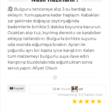
HAMUR İŞLERI
Bulguru tencereye alıp 3 su bardağı su
ekleyin. Yumuşayana kadar haşlayın. Kabakları
Kahveli Kurabiye
zar şeklinde doğrayıp zeytinyağında
Hindistan Cevizli
bademlerle birlikte 5 dakika boyunca kavurun.
Dolgulu Kurabiye
Ocaktan alıp tuz, kıyılmış dereotu ve karabiber
ekleyip tatlandırın. Bulgurla birlikte suyunu
PARMESANLI
oda ısısında soğumaya bırakın. Ayran ile
ZEYTİN TOPLARI
yoğurdu ayrı bir kapta iyice karıştırın. Kalan
Hamur İşleri Tüm
tüm malzemeyi bulgurlu suya ilave edin.
Tarifleri
Karıştırıp buzdolabında soğuttuktan sonra
servis yapın. Afiyet Olsun
PILAV VE
MAKARNA
Kaydet
0
Yorum
sef
(Ortalama oy:
5.0
Toplam
2
oy)
Mantarlı Beyaz
Kinoa Pilavı
PIT PIT PİLAVI