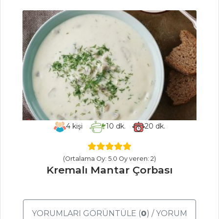
Tarifleri
İÇECEKLER
Pancarlı
Fesleğenli Ayran
Sirkencübin
Şerbeti
Demirhindi
4
kişi
10
dk.
20
dk.
Şerbeti
İçecekler Tüm
(Ortalama Oy: 5.0 Oy veren: 2)
Tarifleri
Kremalı Mantar Çorbası
MASTERCHEF
YORUMLARI GÖRÜNTÜLE (
0
) / YORUM