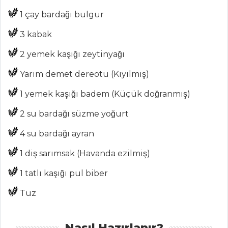
1 çay bardağı bulgur
MENÜLER
3 kabak
Tüm
2 yemek kaşığı zeytinyağı
Kategoriler
Yarım demet dereotu (Kıyılmış)
PASTA VE
1 yemek kaşığı badem (Küçük doğranmış)
TATLILAR
2 su bardağı süzme yoğurt
BEYAZ ÇİKOLATA
4 su bardağı ayran
SOSLU KEK
1 diş sarımsak (Havanda ezilmiş)
ELMALI KITIRLAR
Tencere Tatlısı
1 tatlı kaşığı pul biber
Pasta ve Tatlılar
Tuz
Tüm Tarifleri
Nasıl Hazırlanır?