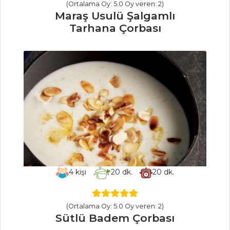
(Ortalama Oy: 5.0 Oy veren: 2)
Kızartılmış Limonlu
Maraş Usulü Şalgamlı
Dil Balığı
Tarhana Çorbası
Balık Yemekleri
Tüm Tarifleri
ET YEMEKLERI
Renkli Sebzeli
Soya Soslu Et
ZENCEFİLLİ VE
ENGİNARLI KUZU
4
kişi
20
dk.
20
dk.
ETİ
Havuçlu
Mısırlı Köfte
(Ortalama Oy: 5.0 Oy veren: 2)
Sütlü Badem Çorbası
Et Yemekleri Tüm