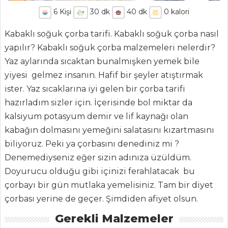
6
Kişi
30
dk
40
dk
0
kalori
Kabaklı soğuk çorba tarifi. Kabaklı soğuk çorba nasıl
yapılır? Kabaklı soğuk çorba malzemeleri nelerdir?
Yaz aylarında sıcaktan bunalmışken yemek bile
yiyesi gelmez insanın. Hafif bir şeyler atıştırmak
ister. Yaz sıcaklarına iyi gelen bir çorba tarifi
ANASAYFA
hazırladım sizler için. İçerisinde bol miktar da
kalsiyum potasyum demir ve lif kaynağı olan
BLOG
kabağın dolmasını yemeğini salatasını kızartmasını
Medya
biliyoruz. Peki ya çorbasını denediniz mi ?
Denemediyseniz eğer sizin adınıza üzüldüm.
Aktüel
Doyurucu olduğu gibi içinizi ferahlatacak bu
Chefs
çorbayı bir gün mutlaka yemelisiniz. Tam bir diyet
çorbası yerine de geçer. Şimdiden afiyet olsun.
Haber
Gerekli Malzemeler
ŞEFİN TARİFLERİ