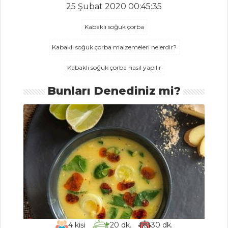
25 Şubat 2020 00:45:35
SAFRANLI PİLAV
Kabaklı soğuk çorba
Pilav ve Makarna
Kabaklı soğuk çorba malzemeleri nelerdir?
Tüm Tarifleri
Kabaklı soğuk çorba nasıl yapılır
MEZELER
Bunları Denediniz mi?
Ekmek Üstü
Gurme Karides
Hibeş
Rokalı Haydari
Mezeler Tüm
Tarifleri
4
kişi
20
dk.
30
dk.
SEBZE