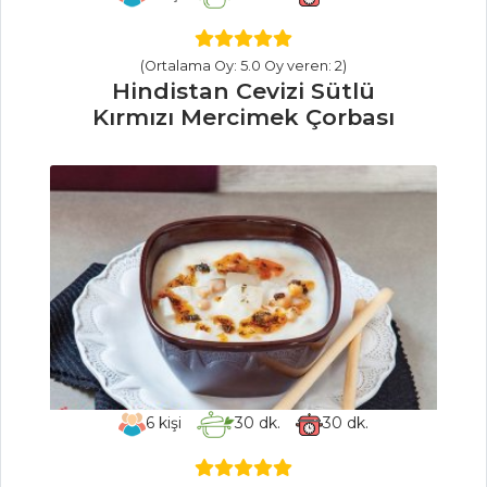
YEMEKLERI
(Ortalama Oy: 5.0 Oy veren: 2)
Bahçıvan Sandalı
Hindistan Cevizi Sütlü
Kaşkarikas
Kırmızı Mercimek Çorbası
Soğanlı Patates
Pizza
Sebze Yemekleri
Tüm Tarifleri
BALIK
YEMEKLERI
Otlu Ve Susamlı
Levrek
6
kişi
30
dk.
30
dk.
Somon Rulo
Tereyağında