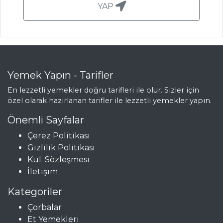
Yumurtalı
YAP
ekmek nasıl
yapılır?
En pratik pırasa
köftesi tarifi ve püf
noktaları...
Yemek Yapın - Tarifler
Şefler'den tam
En lezzetli yemekler doğru tarifleri ile olur. Sizler için
ölçüsünde Dulce
özel olarak hazırlanan tarifler ile lezzetli yemekler yapın.
De Leche Donut
tarifi
Önemli Sayfalar
Çerez Politikası
Masterchef Tüm
Gizlilik Politikası
Tarifleri
Kul. Sözleşmesi
İletişim
ÇORBALAR
Kategoriler
Çorbalar
Sebzeli Kuskus
Et Yemekleri
Çorbası