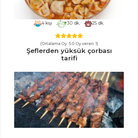
MEZELER
4
kişi
30
dk.
25
dk.
Meksika Usulü
Mısır
(Ortalama Oy: 5.0 Oy veren: 1)
Şeflerden yüksük çorbası
SOSLU MAVİ
tarifi
YENGEÇ
Ekmek Üstü
Gurme Karides
Mezeler Tüm
Tarifleri
BALIK
YEMEKLERI