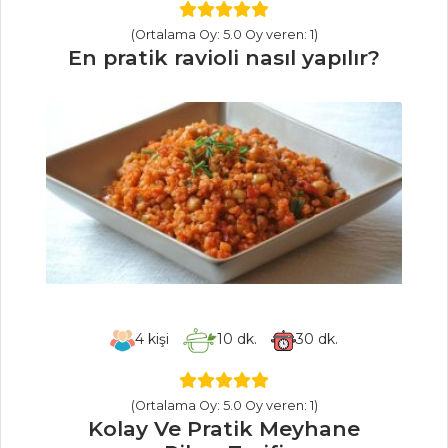
Erikli Yavan
(Ortalama Oy: 5.0 Oy veren: 1)
Dolma
En pratik ravioli nasıl yapılır?
Sebze Yemekleri
Tüm Tarifleri
ÇORBALAR
Buğdaylı Ve
Nohutlu Kış
Çorbası
Bademli Ve
Mercimekli
4
kişi
10
dk.
30
dk.
Karnabahar Çorbası
Kırmızı
(Ortalama Oy: 5.0 Oy veren: 1)
Mercimekli ve
Kolay Ve Pratik Meyhane
Kavurmalı Çorba