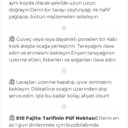
aynı boyda olacak şekilde uzun uzun
doğrayın.Derin bir tavayı zeytinyağı ile hafif
yağlayıp, bütün malzemeleri soteleyin.
İÇECEKLER
Demirhindi
Güveç veya ısıya dayanıklı porselen bir kabı
Şerbeti
kısık ateşte ocağa yerleştirin. Tereyağını ilave
Pancarlı
edin ve erimesini bekleyin.Eriyen tereyağının
Fesleğenli Ayran
üzerine etleri, biberleri ve soğanları ilave edin.
Reyhan Şerbeti
İçecekler Tüm
Lavaşları üzerine kapatıp, iyice ısınmasını
Tarifleri
bekleyin. Dikkatlice ocağın üzerinden alıp
servis edin. İşte bu kadar kolay, afiyet olsun!
ET YEMEKLERI
Etli Fajita Tarifinin Püf Noktası
Etlerin en
MERCİMEKLİ
az 1 gün dinlenmesi için buzdolabında
PİRZOLA