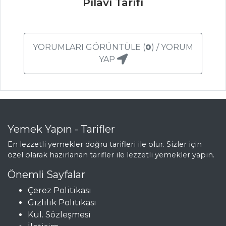
Pilavı Tarifi
Çorbalar Tüm
Tarifleri
YORUMLARI GÖRÜNTÜLE (
0
) / YORUM
YAP
SALATALAR
Tahıllı Yeşil
Salata
Çıtır Yufkalı
Yemek Yapın - Tarifler
Tavuklu Nohut
Salata
En lezzetli yemekler doğru tarifleri ile olur. Sizler için
özel olarak hazırlanan tarifler ile lezzetli yemekler yapın.
TAHİNLİ BUĞDAY
SALATASI
Önemli Sayfalar
Çerez Politikası
Salatalar Tüm
Gizlilik Politikası
Tarifleri
Kul. Sözleşmesi