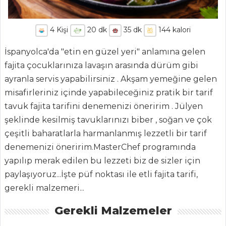
4
Kişi
20
dk
35
dk
144
kalori
İspanyolca'da "etin en güzel yeri" anlamına gelen
fajita çocuklarınıza lavaşın arasında dürüm gibi
ayranla servis yapabilirsiniz . Akşam yemeğine gelen
misafirleriniz içinde yapabileceğiniz pratik bir tarif
ANASAYFA
tavuk fajita tarifini denemenizi öneririm . Jülyen
şeklinde kesilmiş tavuklarınızı biber , soğan ve çok
BLOG
çeşitli baharatlarla harmanlanmış lezzetli bir tarif
Medya
denemenizi öneririm.MasterChef programında
yapılıp merak edilen bu lezzeti biz de sizler için
Aktüel
paylaşıyoruz...İşte püf noktası ile etli fajita tarifi,
Chefs
gerekli malzemeri...
Haber
Gerekli Malzemeler