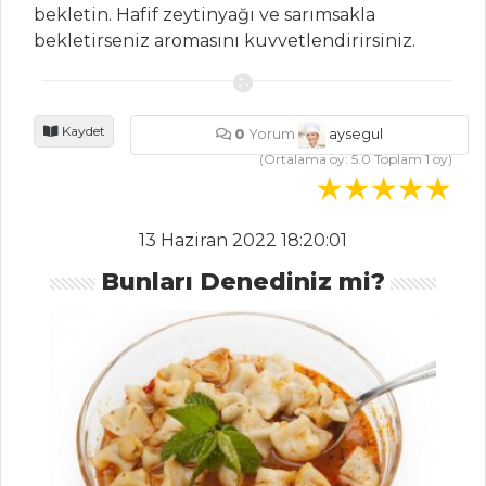
bekletin. Hafif zeytinyağı ve sarımsakla
Piliç Topkapı
bekletirseniz aromasını kuvvetlendirirsiniz.
Balık Mantı
Et Yemekleri Tüm
Kaydet
Tarifleri
0
Yorum
aysegul
(Ortalama oy:
5.0
Toplam
1
oy)
HAMUR İŞLERI
13 Haziran 2022 18:20:01
ÇİLEKLİ TART
Bunları Denediniz mi?
KAYISILI
TARTLAR
DOMATES
SOSLU, BONFİLE
PİZZA
Hamur İşleri Tüm
Tarifleri