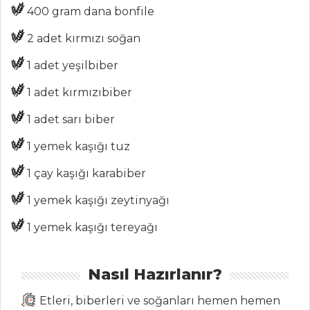
ŞEFİN TARİFLERİ
400 gram dana bonfile
2 adet kırmızı soğan
MENÜLER
1 adet yeşilbiber
Tüm
1 adet kırmızıbiber
Kategoriler
1 adet sarı biber
MASTERCHEF
1 yemek kaşığı tuz
Püf noktalarıyla
1 çay kaşığı karabiber
menemen tarifi...
1 yemek kaşığı zeytinyağı
Altın
Yumurtlayan
1 yemek kaşığı tereyağı
Tavuk Tarifi
Sarımsaklı Toum
Nasıl Hazırlanır?
Masterchef Tüm
Etleri, biberleri ve soğanları hemen hemen
Tarifleri