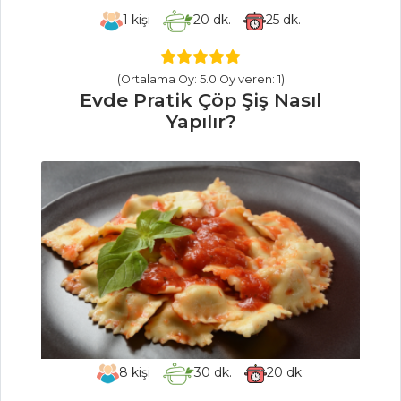
Levrek
1
kişi
20
dk.
25
dk.
Buğulama
Portakal Soslu
(Ortalama Oy: 5.0 Oy veren: 1)
Ve Pazı Yaprağına
Evde Pratik Çöp Şiş Nasıl
Sarılmış Somon
Yapılır?
Somonlu
Lokmalar
Balık Yemekleri
Tüm Tarifleri
SEBZE
YEMEKLERI
İtalyan Usulü
Pirinçli Patlıcan
8
kişi
30
dk.
20
dk.
Patlıcan Silkme