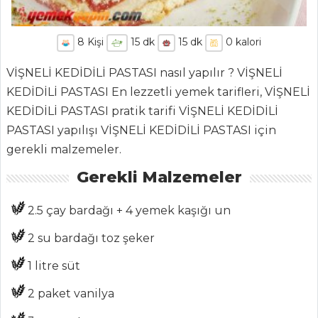
8
Kişi
15
dk
15
dk
0
kalori
VİŞNELİ KEDİDİLİ PASTASI nasıl yapılır ? VİŞNELİ
KEDİDİLİ PASTASI En lezzetli yemek tarifleri, VİŞNELİ
ANASAYFA
KEDİDİLİ PASTASI pratik tarifi VİŞNELİ KEDİDİLİ
PASTASI yapılışı VİŞNELİ KEDİDİLİ PASTASI için
BLOG
gerekli malzemeler.
Medya
Gerekli Malzemeler
Aktüel
2.5 çay bardağı + 4 yemek kaşığı un
Chefs
2 su bardağı toz şeker
Haber
1 litre süt
ŞEFİN TARİFLERİ
2 paket vanilya