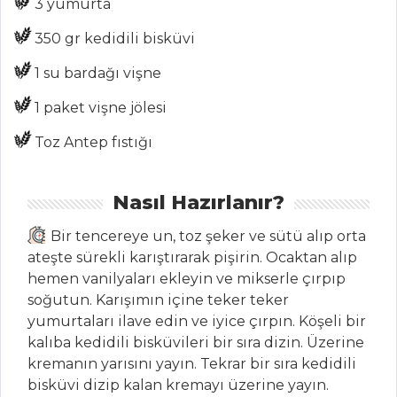
MENÜLER
3 yumurta
Tüm
350 gr kedidili bisküvi
Kategoriler
1 su bardağı vişne
1 paket vişne jölesi
MEZELER
Toz Antep fıstığı
Paşa Mezesi
Antep Usulü
Nasıl Hazırlanır?
Yeşil Zeytin Piyazı
Bir tencereye un, toz şeker ve sütü alıp orta
KARİDESLİ
ateşte sürekli karıştırarak pişirin. Ocaktan alıp
YUMURTA
hemen vanilyaları ekleyin ve mikserle çırpıp
Mezeler Tüm
soğutun. Karışımın içine teker teker
Tarifleri
yumurtaları ilave edin ve iyice çırpın. Köşeli bir
kalıba kedidili bisküvileri bir sıra dizin. Üzerine
kremanın yarısını yayın. Tekrar bir sıra kedidili
PILAV VE
bisküvi dizip kalan kremayı üzerine yayın.