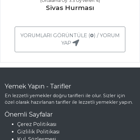
(Ortalama Oy: 3.3 Oy veren: 4)
Sivas Hurması
PASTA VE
TATLILAR
MUHALLEBİLİ
YORUMLARI GÖRÜNTÜLE (
0
) / YORUM
ELMA
YAP
ÇİLEKLİ MİNİ
PASTA
TAZE KIZILCIK
SUYU
Yemek Yapın - Tarifler
Pasta ve Tatlılar
En lezzetli yemekler doğru tarifleri ile olur. Sizler için
Tüm Tarifleri
özel olarak hazırlanan tarifler ile lezzetli yemekler yapın.
Önemli Sayfalar
MASTERCHEF
Çerez Politikası
Gizlilik Politikası
Limonlu mereng
Kul. Sözleşmesi