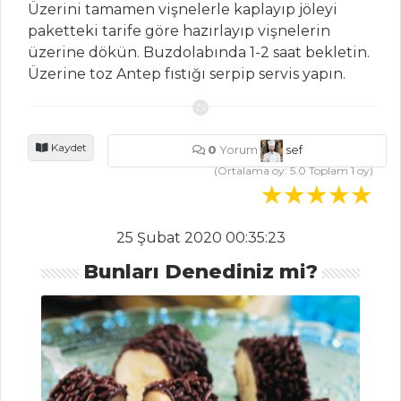
MAKARNA
Üzerini tamamen vişnelerle kaplayıp jöleyi
paketteki tarife göre hazırlayıp vişnelerin
Mantarlı ve
üzerine dökün. Buzdolabında 1-2 saat bekletin.
Kremalı Makarna
Üzerine toz Antep fıstığı serpip servis yapın.
Şehriyeli Kuzu
Güveç
Uskumrulu Pilav
Kaydet
0
Yorum
sef
(Ortalama oy:
5.0
Toplam
1
oy)
Pilav ve Makarna
Tüm Tarifleri
25 Şubat 2020 00:35:23
Bunları Denediniz mi?
ÇORBALAR
Hindi Etli Kabak
Çorbası
Yoğurtlu Yarma
Çorbası