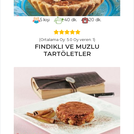
SALATALAR
5
kişi
40
dk.
20
dk.
Tavuklu
Endivyen Salatası
GİRİT MEZESİ
(Ortalama Oy: 5.0 Oy veren: 1)
FINDIKLI VE MUZLU
Yeşil Mercimekli
TARTÖLETLER
Salata
Salatalar Tüm
Tarifleri
ET YEMEKLERI
KARİDESLİ
TONNARELLİ
Patlıcanlı Sarma
Köfte