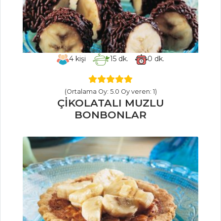
Kremalı Fasulye
Çorbası
Çorbalar Tüm
Tarifleri
4
kişi
15
dk.
0
dk.
BALIK
(Ortalama Oy: 5.0 Oy veren: 1)
YEMEKLERI
ÇİKOLATALI MUZLU
BONBONLAR
Taze Kişnişli
Kırlangıç Köftesi
Hamsi Sarma
Fırında Somon
Balık Yemekleri
Tüm Tarifleri