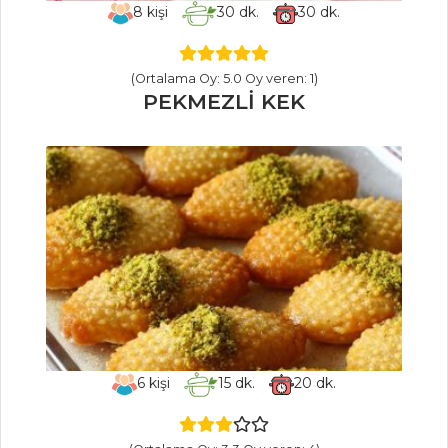
8
kişi
30
dk.
30
dk.
BULGURLU VE
ETLİ PIRASA
(Ortalama Oy: 5.0 Oy veren: 1)
Et Yemekleri Tüm
PEKMEZLİ KEK
Tarifleri
İÇECEKLER
Böğürtlen
Şerbeti
Safran Şerbeti
Demirhindi
Şerbeti
6
kişi
15
dk.
20
dk.
İçecekler Tüm
Tarifleri