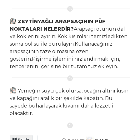
VELOUTE SOSLU
BONFİLE
ETLİ BÜRYAN
ZEYTİNYAĞLI ARAPSAÇININ PÜF
NOKTALARI NELERDİR?
Arapsaçı otunun dal
FIRINDA KUZU
ve köklerini ayırın. Kök kısımları temizledikten
İNCİK YANINDA
sonra bol su ile durulayın.Kullanacağınız
HAVUÇLU PİLAV İLE
arapsaçının taze olmasına özen
Et Yemekleri Tüm
gösterin.Pişirme işlemini hızlandırmak için,
Tarifleri
tencerenin içerisine bir tutam tuz ekleyin.
BALIK
Yemeğin suyu çok olursa, ocağın altını kısın
YEMEKLERI
ve kapağını aralık bir şekilde kapatın. Bu
sayede buharlaşarak kıvamı daha lezzetli
Hamsi Koli
olacaktır.
Çömlekte Levrek
Balığı
Çikolatalı Sufle
Kaydet