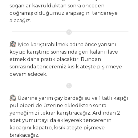
MASTERCHEF
soğanlar kavrulduktan sonra önceden
doğramış olduğumuz arapsaçını tencereye
Enfes bir meze
alacağız.
olan Kabak Çerkez
nasıl yapılır?
Geleneksel
İyice karıştırabilmek adına önce yarısını
dolamber böreği
koyup karıştırıp sonrasında geri kalanı ilave
nasıl yapılır?
etmek daha pratik olacaktır. Bundan
sonrasında tenceremiz kısık ateşte pişirmeye
Pratik tereyağlı
devam edecek.
Tavuk Tarifi
(Murgh Makhani)
Masterchef Tüm
Üzerine yarım çay bardağı su ve 1 tatlı kaşığı
Tarifleri
pul biberi de üzerine ekledikten sonra
yemeğimizi tekrar karıştıracağız. Ardından 2
adet yumurtayı da ekleyerek tencerenin
ET YEMEKLERI
kapağını kapatıp, kısık ateşte pişmeye
bırakacağız.