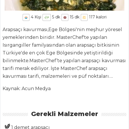
4
Kişi
5
dk
15
dk
117
kalori
Arapsaçı kavurması,
Ege Bölgesi'nin meşhur yöresel
yemeklerinden biridir. MasterChef'te yapılan
Isırgangiller familyasından olan arapsaçı bitkisinin
Türkiye'de en çok Ege Bölgesinde yetiştirildiği
bilinmekte.
MasterChef’te yapılan arapsaçı kavurması
tarifi merak ediliyor. İşte MasterChef arapsaçı
kavurması tarifi, malzemeleri ve püf noktaları….
Kaynak: Acun Medya
ANASAYFA
BLOG
Gerekli Malzemeler
Medya
1 demet arapsaçı