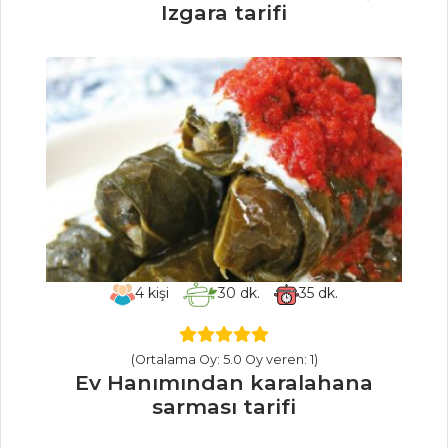
Pasta ve Tatlılar
Izgara tarifi
Tüm Tarifleri
ÇORBALAR
Hamurlu Çorba
Dulavrat Çorbası
Şehriyeli Yoğurt
Çorbası
Çorbalar Tüm
4
kişi
30
dk.
35
dk.
Tarifleri
(Ortalama Oy: 5.0 Oy veren: 1)
HAMUR İŞLERI
Ev Hanımından karalahana
sarması tarifi
ROKALI
PEYNİRLİ PİZZA