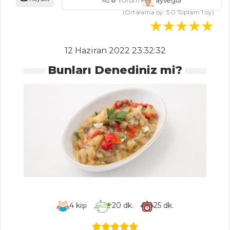
0
Yorum
aysegul
(Ortalama oy:
5.0
Toplam
1
oy)
Balık Yemekleri
Tüm Tarifleri
12 Haziran 2022 23:32:32
MEZELER
Bunları Denediniz mi?
Babagannuş
Mantar
Çanağında Et Meze
Pazı Borani
Mezeler Tüm
Tarifleri
4
kişi
20
dk.
25
dk.
SALATALAR