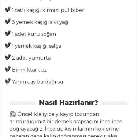
Aktüel
1 tatlı kaşığı kırmızı pul biber
Chefs
3 yemek kaşığı sıvı yağ
Haber
1 adet kuru soğan
ŞEFİN TARİFLERİ
1 yemek kaşığı salça
MENÜLER
2 adet yumurta
Tüm
Bir miktar tuz
Kategoriler
Yarım çay bardağı su
SEBZE
Nasıl Hazırlanır?
YEMEKLERI
Öncelikle iyice yıkayıp tozundan
Zeytinyağlı
arındırdığımız bir demek arapsaçını ince ince
Ispanak Kökü
doğrayacağız. İnce uç kısımlarının köklerine
Ispanak Graten
nazaran daha kalın doğranması gerekir, aksi