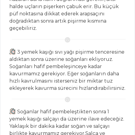
halde uçların pişerken çabuk erir. Bu küçük
Lahana Kapama
püf noktasına dikkat ederek arapsaçını
Sebze Yemekleri
doğradıktan sonra artık pişirme kısmına
Tüm Tarifleri
geçebiliriz.
İÇECEKLER
3 yemek kaşığı sıvı yağı pişirme tenceresine
aldıktan sonra üzerine soğanları ekliyoruz.
Şalgam Sulu
Soğanları hafif pembeleşinceye kadar
Ayran
kavurmamız gerekiyor. Eğer soğanların daha
Safran Şerbeti
hızlı kavrulmasını isterseniz bir miktar tuz
ekleyerek kavurma sürecini hızlandırabilirsiniz.
Demirhindi
Şerbeti
İçecekler Tüm
Soğanlar hafif pembeleştikten sonra 1
Tarifleri
yemek kaşığı salçayı da üzerine ilave edeceğiz.
Yaklaşık bir dakika kadar soğan ve salçayı
birlikte kavurmamız gerekiyor.Salça ve