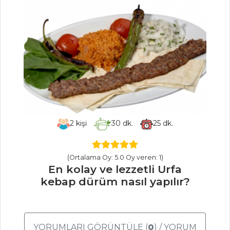
LİMON KREMALI
TART
Kavrulmuş
Kestaneli Çerez
Kurabiye
Hamur İşleri Tüm
Tarifleri
2
kişi
30
dk.
25
dk.
PILAV VE
MAKARNA
(Ortalama Oy: 5.0 Oy veren: 1)
En kolay ve lezzetli Urfa
Otlu ve Acılı Tel
kebap dürüm nasıl yapılır?
Şehriye
Mantarlı Beyaz
Kinoa Pilavı
YORUMLARI GÖRÜNTÜLE (
0
) / YORUM