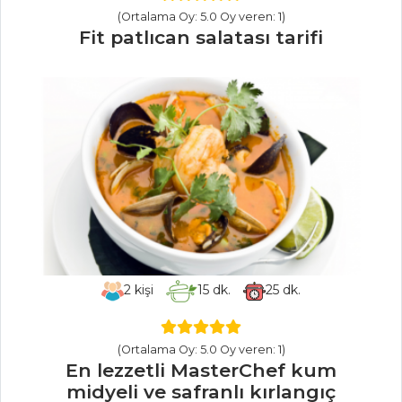
ZEYTİN PİYAZI
(Ortalama Oy: 5.0 Oy veren: 1)
Baharatlı Sıcak
Fit patlıcan salatası tarifi
Nohut Salatası
MERCİMEKLİ
LAHANA SARMA
Salatalar Tüm
Tarifleri
PASTA VE
TATLILAR
Zebra Tatlı
2
kişi
15
dk.
25
dk.
Katmer
PORTAKALLI VE
(Ortalama Oy: 5.0 Oy veren: 1)
KREMALI PAY
En lezzetli MasterChef kum
midyeli ve safranlı kırlangıç