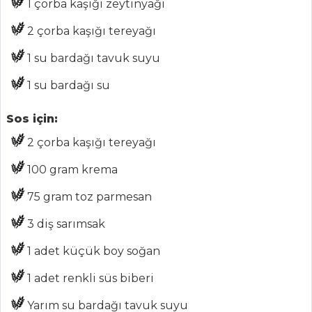
1 çorba kaşığı zeytinyağı
KURABİYE
2 çorba kaşığı tereyağı
Entekke Böreği
1 su bardağı tavuk suyu
Hamur İşleri Tüm
1 su bardağı su
Tarifleri
Sos için:
ET YEMEKLERI
2 çorba kaşığı tereyağı
SEBZELİ ROSTO
100 gram krema
Fırında Sebzeli
75 gram toz parmesan
Köfte
3 diş sarımsak
Antep Tava
1 adet küçük boy soğan
Et Yemekleri Tüm
Tarifleri
1 adet renkli süs biberi
Yarım su bardağı tavuk suyu