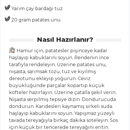
SEBZE
Yarım çay bardağı tuz
YEMEKLERI
20 gram patates unu
Kabak Tava
Sultan Hanım
Nasıl Hazırlanır?
Sarması
Hamur için, patatesler pişinceye kadar
Bulgurlu Yaprak
haşlayıp kabuklarını soyun. Rendenin ince
Sarma
tarafıyla rendeleyin. Üzerine patates unu,
Sebze Yemekleri
nişasta, sarımsak tozu, tuz ve kıyılmış
Tüm Tarifleri
dereotunu ekleyip yoğurun. Ceviz
büyüklüğünde parçalar kopartıp küçük
köfteler hazırlayın. Üzerine çatalla şekil verin.
SALATALAR
Nişasta serpilmiş tepsiye dizin. Dondurucuda
dondurun. Karidesleri kaynamış sirkeli suda
Çökelek Salatası
haşlayıp kabuklarını soyun. Yapışmaz yüzeyli
tavada tereyağıyla birkaç dakika soteleyin. Sos
RENKLİ BİBERLİ
için küçük bir tencerede tereyağını eritin.
BUĞDAY SALATASI