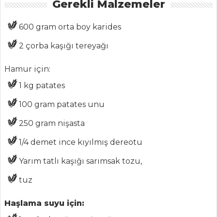
Gerekli Malzemeler
Chefs
600 gram orta boy karides
Haber
2 çorba kaşığı tereyağı
ŞEFİN TARİFLERİ
Hamur için:
MENÜLER
1 kg patates
Tüm
100 gram patates unu
Kategoriler
250 gram nişasta
1/4 demet ince kıyılmış dereotu
HAMUR İŞLERI
Yarım tatlı kaşığı sarımsak tozu,
KUŞ YUVASI
KURABİYE
tuz
KAHVELİ,
Haşlama suyu için:
FINDIKLI VE
MANDALİNALI