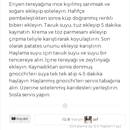
Eriyen tereyağına ince kıyılmış sarımsak ve
Asya Usulü
soğanı ekleyip soteleyin. Hafifçe
Makarna Salatası
pembeleştikten sonra küp doğranmış renkli
biberi ekleyin. Tavuk suyu, tuz ekleyip 5 dakika
Salatalar Tüm
kaynatın. Krema ve toz parmesanı ekleyip
Tarifleri
çırpma teliyle karıştırarak koyulaştırın. Son
olarak patates ununu ekleyip karıştırın.
Haşlama suyu için tavuk suyu ve suyu bir
PILAV VE
tencereye alın. İçine tereyağı ve zeytinyağı
MAKARNA
ekleyin. Kaynadıktan sonra donmuş
gnocchi'leri suya tek tek atıp 4-5 dakika
Hamsili Pırasalı
haşlayın. Haşlanmış gnocchi'leri servis tabağına
Pilav
alın. Üzerine sotelenmiş karidesleri yerleştirin.
Fesleğenli Fırın
Sosla servis yapın.
Makarna
Taze Otlu Yeşil
Pilav
Kaydet
0
Yorum
sef
Pilav ve Makarna
(Ortalama oy:
5.0
Toplam
1
oy)