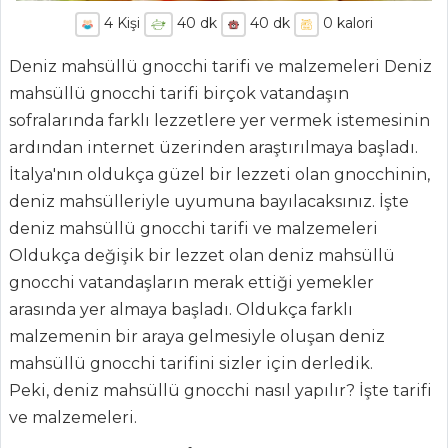
4
Kişi
40
dk
40
dk
0
kalori
Deniz mahsüllü gnocchi tarifi ve malzemeleri Deniz
mahsüllü gnocchi tarifi birçok vatandaşın
sofralarında farklı lezzetlere yer vermek istemesinin
ardından internet üzerinden araştırılmaya başladı.
İtalya'nın oldukça güzel bir lezzeti olan gnocchinin,
deniz mahsülleriyle uyumuna bayılacaksınız. İşte
deniz mahsüllü gnocchi tarifi ve malzemeleri
Oldukça değişik bir lezzet olan deniz mahsüllü
gnocchi vatandaşların merak ettiği yemekler
ANASAYFA
arasında yer almaya başladı. Oldukça farklı
malzemenin bir araya gelmesiyle oluşan deniz
BLOG
mahsüllü gnocchi tarifini sizler için derledik.
Medya
Peki, deniz mahsüllü gnocchi nasıl yapılır? İşte tarifi
ve malzemeleri.
Aktüel