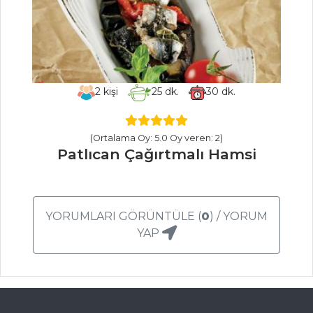
Peynirli
Sahanaki
Antep Usulü
Yeşil Zeytin Piyazı
2
kişi
25
dk.
30
dk.
Pancarlı Ve
Balıklı Meze
(Ortalama Oy: 5.0 Oy veren: 2)
Patlıcan Çağırtmalı Hamsi
Mezeler Tüm
Tarifleri
YORUMLARI GÖRÜNTÜLE (
0
) / YORUM
MASTERCHEF
YAP
Sütlü Dil Balığı
Meşhur Konya
sac arası tatlısı nasıl
yapılır?