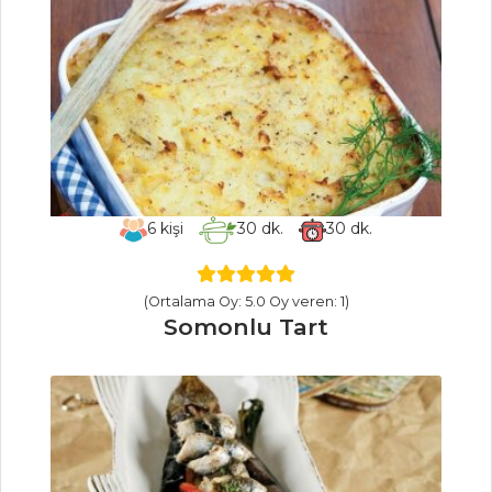
Balık Yemekleri
Tüm Tarifleri
ÇORBALAR
Tam Temkinli
Tavuk Çorbası
6
kişi
30
dk.
30
dk.
Sütlü Barbunya
Çorbası
(Ortalama Oy: 5.0 Oy veren: 1)
Kremalı Limon
Somonlu Tart
Çorbası
Çorbalar Tüm
Tarifleri
MEZELER