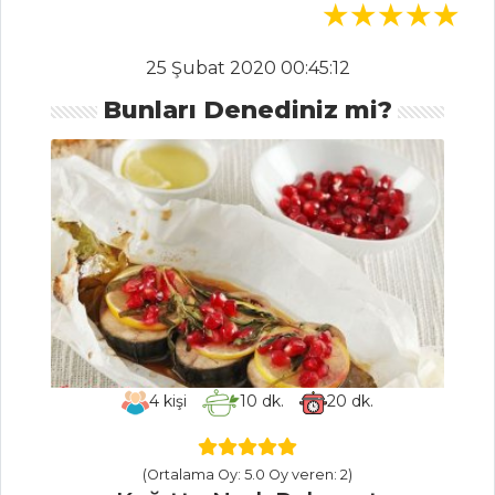
Tüm Tarifleri
25 Şubat 2020 00:45:12
İÇECEKLER
Bunları Denediniz mi?
Zerdeçallı Ayran
Safran Şerbeti
Şalgam Sulu
Ayran
İçecekler Tüm
Tarifleri
PASTA VE
4
kişi
10
dk.
20
dk.
TATLILAR
SOĞUK LİMON
(Ortalama Oy: 5.0 Oy veren: 2)
SUFLE