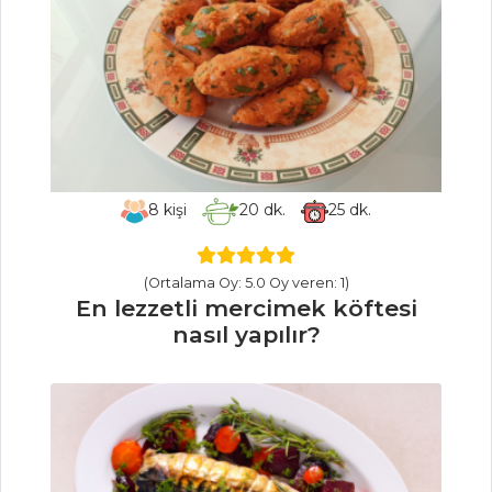
İçecekler Tüm
Tarifleri
ÇORBALAR
Nohutlu ve
8
kişi
20
dk.
25
dk.
Buğdaylı Çorba
Yeşil Mercimekli
(Ortalama Oy: 5.0 Oy veren: 1)
Börülce Çorbası
En lezzetli mercimek köftesi
Tavuk Paçası
nasıl yapılır?
Çorbası
Çorbalar Tüm
Tarifleri