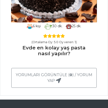
Şeflerden ciğer
terrine tarifi ve püf
noktaları...
6
kişi
30
dk.
25
dk.
Köri sosu nasıl
yapılır? Püf
noktaları nelerdir?
(Ortalama Oy: 5.0 Oy veren: 1)
Evde en kolay yaş pasta
Masterchef Tüm
nasıl yapılır?
Tarifleri
ET YEMEKLERI
YORUMLARI GÖRÜNTÜLE (
0
) / YORUM
YAP
Misket Köfte
Çıtır Kase İçinde
Sebzeli Et
KESTANELİ VE