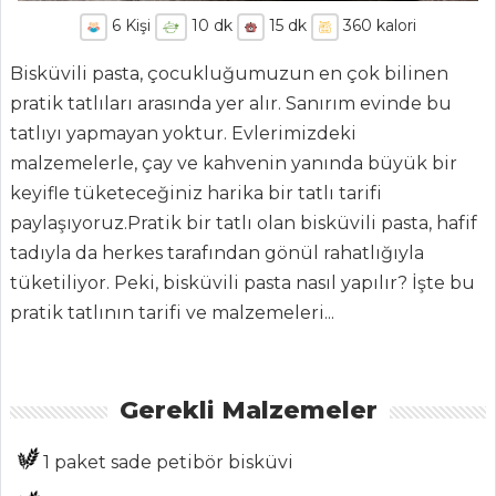
6
Kişi
10
dk
15
dk
360
kalori
Bisküvili pasta, çocukluğumuzun en çok bilinen
pratik tatlıları arasında yer alır. Sanırım evinde bu
tatlıyı yapmayan yoktur. Evlerimizdeki
malzemelerle, çay ve kahvenin yanında büyük bir
keyifle tüketeceğiniz harika bir tatlı tarifi
ANASAYFA
paylaşıyoruz.Pratik bir tatlı olan bisküvili pasta, hafif
BLOG
tadıyla da herkes tarafından gönül rahatlığıyla
Medya
tüketiliyor. Peki, bisküvili pasta nasıl yapılır? İşte bu
pratik tatlının tarifi ve malzemeleri...
Aktüel
Chefs
Gerekli Malzemeler
Haber
ŞEFİN TARİFLERİ
1 paket sade petibör bisküvi