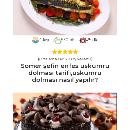
BALIK
YEMEKLERI
Limonlu Somon
Tartar
Sotelenmiş
4
kişi
30
dk.
25
dk.
Ispanaklı Palamut
Taze Kişnişli
(Ortalama Oy: 5.0 Oy veren: 1)
Kırlangıç Köftesi
Somer şefin enfes uskumru
dolması tarifi,uskumru
Balık Yemekleri
dolması nasıl yapılır?
Tüm Tarifleri
MASTERCHEF
En pratik evde
kuzu şiş dürüm
nasıl yapılır?