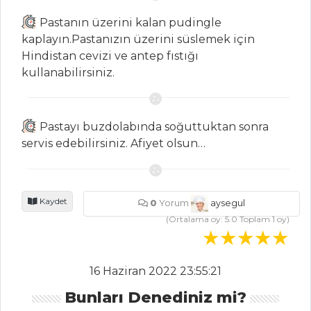
Pastanın üzerini kalan pudingle
SALATALAR
kaplayın.Pastanızın üzerini süslemek için
Hindistan cevizi ve antep fıstığı
BAHARATLI
kullanabilirsiniz.
LABNE PEYNİRLİ
SALATA
Nar Ekşili
Pastayı buzdolabında soğuttuktan sonra
Akdeniz Yeşillikleri
servis edebilirsiniz. Afiyet olsun…
Salatası
Mantarlı Ve
Fasulyeli Salata
Kaydet
0
Yorum
aysegul
Salatalar Tüm
(Ortalama oy:
5.0
Toplam
1
oy)
Tarifleri
16 Haziran 2022 23:55:21
MEZELER
Bunları Denediniz mi?