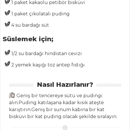
1 paket kakaolu petibör bisküvi
MENÜLER
1 paket çikolatalı puding
Tüm
4 su bardağı süt
Kategoriler
Süslemek için;
HAMUR İŞLERI
1/2 su bardağı hindistan cevizi
PORTAKALLI VE
2 yemek kaşığı toz antep fıstığı
ÇİKOLATALI
TARTÖLET
Nasıl Hazırlanır?
ÇITIRLI MUSKA
BÖREK
Geniş bir tencereye sütü ve pudingi
KATMER BÖREĞİ
alın.Puding katılaşana kadar kısık ateşte
karıştırın.Geniş bir sunum kabına bir kat
Hamur İşleri Tüm
bisküvi bir kat puding olacak şekilde sıralayın.
Tarifleri