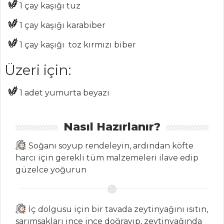
1 çay kaşığı
tuz
Çok lezzetli bağ
1 çay kaşığı
karabiber
salatası çorbası
nasıl yapılır?Bağ
1 çay kaşığı
toz kırmızı biber
salatası çorbası
tarifi.
Üzeri için:
Orjinal Trileçe
Tarifi Ve Püf
1 adet
yumurta beyazı
Noktaları
Masterchef Tüm
Nasıl Hazırlanır?
Tarifleri
Soğanı soyup rendeleyin, ardından köfte
harcı için gerekli tüm malzemeleri ilave edip
güzelce yoğurun
İÇECEKLER
Şalgam Sulu
Ayran
İç dolgusu için bir tavada zeytinyağını ısıtın,
sarımsakları ince ince doğrayıp, zeytinyağında
Kızılcık Şerbeti