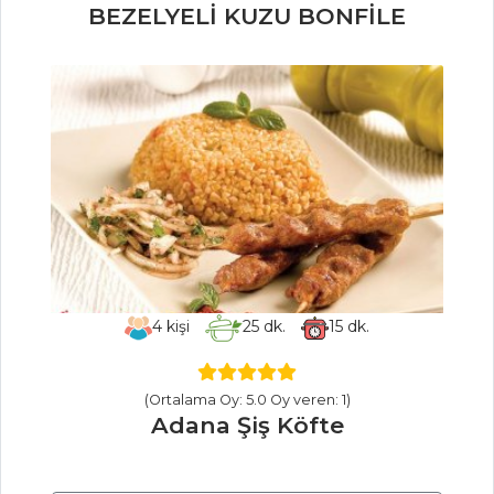
BEZELYELİ KUZU BONFİLE
4
kişi
25
dk.
15
dk.
(Ortalama Oy: 5.0 Oy veren: 1)
Adana Şiş Köfte