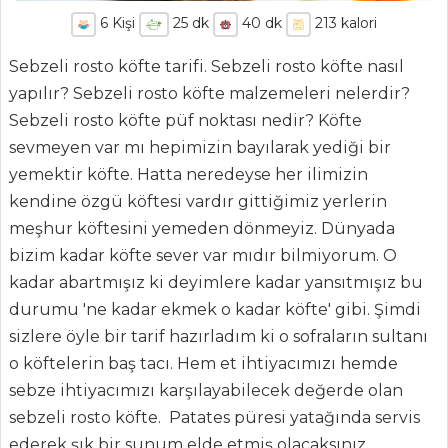
6
Kişi
25
dk
40
dk
213
kalori
Sebzeli rosto köfte tarifi. Sebzeli rosto köfte nasıl
yapılır? Sebzeli rosto köfte malzemeleri nelerdir?
Sebzeli rosto köfte püf noktası nedir? Köfte
sevmeyen var mı hepimizin bayılarak yediği bir
yemektir köfte. Hatta neredeyse her ilimizin
kendine özgü köftesi vardır gittiğimiz yerlerin
meşhur köftesini yemeden dönmeyiz. Dünyada
bizim kadar köfte sever var mıdır bilmiyorum. O
kadar abartmışız ki deyimlere kadar yansıtmışız bu
durumu 'ne kadar ekmek o kadar köfte' gibi. Şimdi
sizlere öyle bir tarif hazırladım ki o sofraların sultanı
o köftelerin baş tacı. Hem et ihtiyacımızı hemde
sebze ihtiyacımızı karşılayabilecek değerde olan
sebzeli rosto köfte. Patates püresi yatağında servis
ederek şık bir sunum elde etmiş olacaksınız.