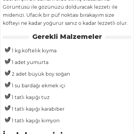
ANASAYFA
Görüntüsü ile gözünüzü dolduracak lezzeti ile
midenizi. Ufacık bir püf noktası bırakayım size
BLOG
köfteyi ne kadar yoğurur sanız o kadar lezzetli olur.
Medya
Gerekli Malzemeler
Aktüel
1 kg.
köftelik kıyma
Chefs
1 adet
yumurta
Haber
2 adet büyük boy
soğan
ŞEFİN TARİFLERİ
1 su bardağı
ekmek içi
MENÜLER
1 tatlı kaşığı
tuz
Tüm
1 tatlı kaşığı
karabiber
Kategoriler
1 tatlı kaşığı
kimyon