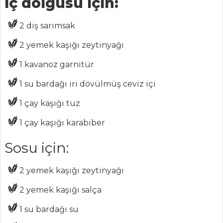
İç dolgusu için:
BALIK
YEMEKLERI
2 diş
sarımsak
Acı Soslu Turna
2 yemek kaşığı
zeytinyağı
Balığı
1 kavanoz
garnitür
Deniz Börülceli
Sardalye Dolma
1 su bardağı
iri dövülmüş ceviz içi
Izgara
1 çay kaşığı
tuz
Somonlu Tart
1 çay kaşığı
karabiber
Balık Yemekleri
Tüm Tarifleri
Sosu için:
2 yemek kaşığı
zeytinyağı
MASTERCHEF
2 yemek kaşığı
salça
En pratik
domatesli pilav
1 su bardağı
su
nasıl yapılır?