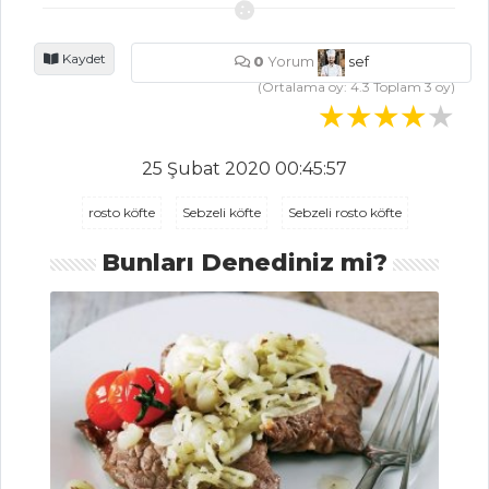
Tarifleri
Kaydet
0
Yorum
sef
(Ortalama oy:
4.3
Toplam
3
oy)
MEZELER
Çemen
25 Şubat 2020 00:45:57
KISIR
rosto köfte
Sebzeli köfte
Sebzeli rosto köfte
Peynirli Girit
Mezesi
Bunları Denediniz mi?
Mezeler Tüm
Tarifleri
SALATALAR
Buğday Salatası
Armutlu Ve