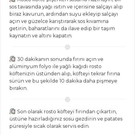
Asma Yaprağında
sos tavasında yağı ısıtın ve içerisine salçayı alıp
Enginar Dolması
biraz kavurun, ardından suyu ekleyip salçayı
Ispanaklı Köfte
açın ve güzelce karıştırarak sos kıvamına
getirin, baharatlarını da ilave edip bir taşım
Kabak Çubukları
kaynatın ve altını kapatın.
Sebze Yemekleri
Tüm Tarifleri
30 dakikanın sonunda fırını açın ve
alüminyum folyo ile yağlı kağıdı rosto
HAMUR İŞLERI
köftenizin üstünden alıp, köfteyi tekrar fırına
sürün ve bu şekilde 10 dakika daha pişmeye
Sade Açma Tarifi
bırakın.
KIYMALI VE
BEĞENDİLİ BÖREK
Son olarak rosto köfteyi fırından çıkartın,
Pudra Şekerli
üstüne hazırladığınız sosu gezdirin ve patates
Kalp Kurabiye
püresiyle sıcak olarak servis edin.
Hamur İşleri Tüm