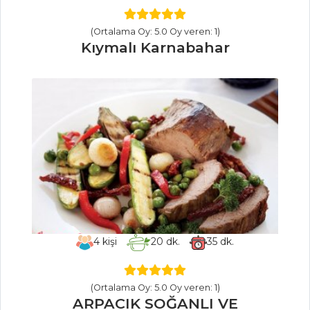
Pasta ve Tatlılar
(Ortalama Oy: 5.0 Oy veren: 1)
Tüm Tarifleri
Kıymalı Karnabahar
PILAV VE
MAKARNA
KUZU ETLİ VE
BAKLALI PİLAV
Yeşil Sarı Pilav
ZEYTİNLİ MEZE
PİLAVI
4
kişi
20
dk.
35
dk.
Pilav ve Makarna
Tüm Tarifleri
(Ortalama Oy: 5.0 Oy veren: 1)
ARPACIK SOĞANLI VE