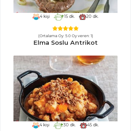
Rokfor Peynirli
Salata
4
kişi
15
dk.
20
dk.
Peynirli Patlıcan
Kızartma
(Ortalama Oy: 5.0 Oy veren: 1)
Salatalar Tüm
Elma Soslu Antrikot
Tarifleri
PASTA VE
TATLILAR
KAKAOLU VE
BİSKÜVİLİ PASTA
MEYVELİ
PANKEK PASTA
DESENLİ
4
kişi
30
dk.
45
dk.
İSVİÇRE RULOSU