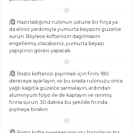
ÇORBALAR
Hazırladığınız rulonun üstüne bir fırça ya
da eliniz yardımıyla yumurta beyazını güzelce
Sebzeli Kış
sürün. Böylece köftenizin dağılmasını
Çorbası
engellemiş olacaksınız, yumurta beyazı
yapıştırıcı görevi yapacak.
Sebzeli Kırmızı
Pancar Çorbası
Kerevizli
Rosto köftenizi pişirmek için fırını 180
Tarhana Çorbası
dereceye ayarlayın, ve bu sırada rulonuzu önce
Çorbalar Tüm
yağlı kağıtla güzelce sarmalayın, ardından
Tarifleri
alüminyum folyo ile de kaplayın ve ısınmış
fırına sürün. 30 dakika bu şekilde fırında
pişmeye bırakın.
SEBZE
YEMEKLERI
Rosto köfte pişerken sosunu hazırlayın; bir