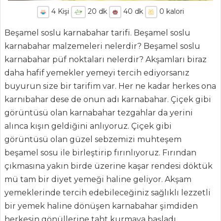
4
Kişi
20
dk
40
dk
0
kalori
Beşamel soslu karnabahar tarifi. Beşamel soslu
karnabahar malzemeleri nelerdir? Beşamel soslu
karnabahar püf noktaları nelerdir? Akşamları biraz
daha hafif yemekler yemeyi tercih ediyorsanız
buyurun size bir tarifim var. Her ne kadar herkes ona
karnıbahar dese de onun adı karnabahar. Çiçek gibi
görüntüsü olan karnabahar tezgahlar da yerini
alınca kışın geldiğini anlıyoruz. Çiçek gibi
görüntüsü olan güzel sebzemizi muhteşem
ANASAYFA
beşamel sosu ile birleştirip fırınlıyoruz. Fırından
çıkmasına yakın birde üzerine kaşar rendesi döktük
BLOG
mü tam bir diyet yemeği haline geliyor. Akşam
Medya
yemeklerinde tercih edebileceğiniz sağlıklı lezzetli
bir yemek haline dönüşen karnabahar şimdiden
Aktüel
herkesin gönüllerine taht kurmaya başladı.