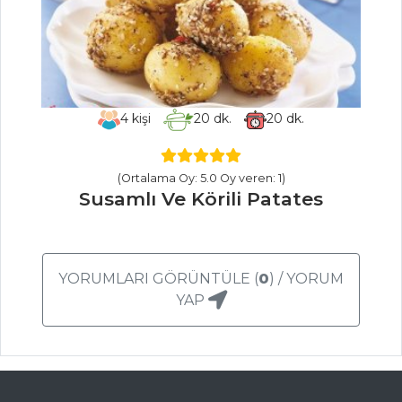
YEMEKLERI
Şeftalili Ve
Somonlu Levrek
Somon Rulo
4
kişi
20
dk.
20
dk.
Tonsurton Tarifi
Balık Yemekleri
(Ortalama Oy: 5.0 Oy veren: 1)
Tüm Tarifleri
Susamlı Ve Körili Patates
PASTA VE
TATLILAR
YORUMLARI GÖRÜNTÜLE (
0
) / YORUM
YAP
KURU ÜZÜMLÜ
VE İRMİKLİ KEK
KİVİLİ VE ÇİLEKLİ
KUP