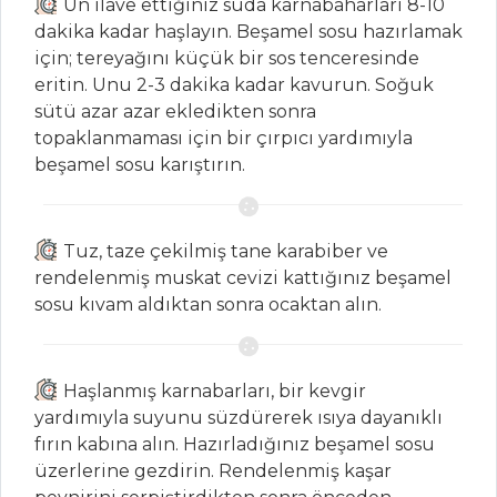
Un ilave ettiğiniz suda karnabaharları 8-10
dakika kadar haşlayın. Beşamel sosu hazırlamak
için; tereyağını küçük bir sos tenceresinde
PILAV VE
eritin. Unu 2-3 dakika kadar kavurun. Soğuk
MAKARNA
sütü azar azar ekledikten sonra
topaklanmaması için bir çırpıcı yardımıyla
BROKOLİLİ
beşamel sosu karıştırın.
BULGUR PİLAVI
Kremalı ve
Ricotta Peynirli
Tuz, taze çekilmiş tane karabiber ve
Makarna
rendelenmiş muskat cevizi kattığınız beşamel
Etli Meyhane
sosu kıvam aldıktan sonra ocaktan alın.
Pilavı
Pilav ve Makarna
Haşlanmış karnabarları, bir kevgir
Tüm Tarifleri
yardımıyla suyunu süzdürerek ısıya dayanıklı
fırın kabına alın. Hazırladığınız beşamel sosu
üzerlerine gezdirin. Rendelenmiş kaşar
SEBZE