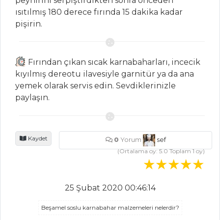
peynirini serpiştirdikten sonra önceden
YEMEKLERI
ısıtılmış 180 derece fırında 15 dakika kadar
pişirin.
Sebze Graten
Mantar Dolgulu
Tatlı Patates
Fırından çıkan sıcak karnabaharları, incecik
Karışık Sebze
kıyılmış dereotu ilavesiyle garnitür ya da ana
Cipsi
yemek olarak servis edin. Sevdiklerinizle
paylaşın.
Sebze Yemekleri
Tüm Tarifleri
Kaydet
0
Yorum
sef
İÇECEKLER
(Ortalama oy:
5.0
Toplam
1
oy)
Naneli Ayran
25 Şubat 2020 00:46:14
Reyhan Şerbeti
Naneli Limon
Beşamel soslu karnabahar malzemeleri nelerdir?
Şerbeti