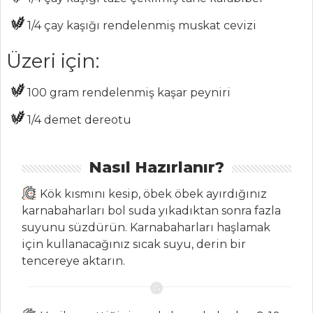
yapılır?En lezzetli
piruhi tarifi
1/4 çay kaşığı
rendelenmiş muskat cevizi
Diyarbakır
Üzeri için:
duvaklı pilavı nasıl
yapılır?
100 gram
rendelenmiş kaşar peyniri
Masterchef Tüm
Tarifleri
1/4 demet
dereotu
Nasıl Hazırlanır?
SALATALAR
Kök kısmını kesip, öbek öbek ayırdığınız
MARİNE
karnabaharları bol suda yıkadıktan sonra fazla
DOMATES
suyunu süzdürün. Karnabaharları haşlamak
Patates Salatası
için kullanacağınız sıcak suyu, derin bir
tencereye aktarın.
Tavuk Salatası
Salatalar Tüm
Tarifleri