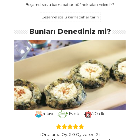
Beşamel soslu karnabahar püf noktaları nelerdir?
İçecekler Tüm
Beşamel soslu karnabahar tarifi
Tarifleri
Bunları Denediniz mi?
ÇORBALAR
Dövmeli Alaca
Çorba
Koçan Mısırı
Çorbası
Kırmızı Fasulyeli
Semizotu Çorbası
Çorbalar Tüm
4
kişi
15
dk.
20
dk.
Tarifleri
(Ortalama Oy: 5.0 Oy veren: 2)