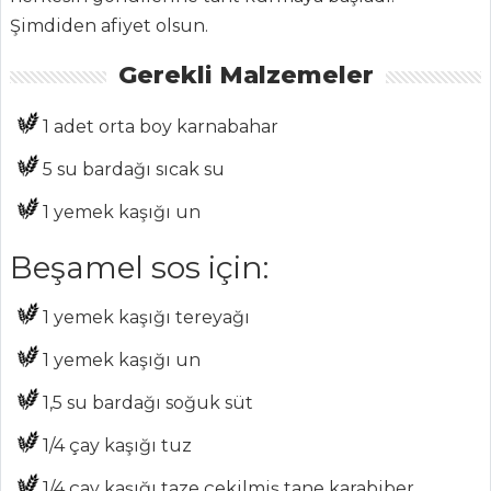
Chefs
Şimdiden afiyet olsun.
Haber
Gerekli Malzemeler
ŞEFİN TARİFLERİ
1 adet
orta boy karnabahar
5 su bardağı
sıcak su
MENÜLER
1 yemek kaşığı
un
Tüm
Beşamel sos için:
Kategoriler
1 yemek kaşığı
tereyağı
MASTERCHEF
1 yemek kaşığı
un
Çok pratik un
helvası tarifi ve püf
1,5 su bardağı
soğuk süt
noktaları...
1/4 çay kaşığı
tuz
Piruhi nasıl
1/4 çay kaşığı
taze çekilmiş tane karabiber