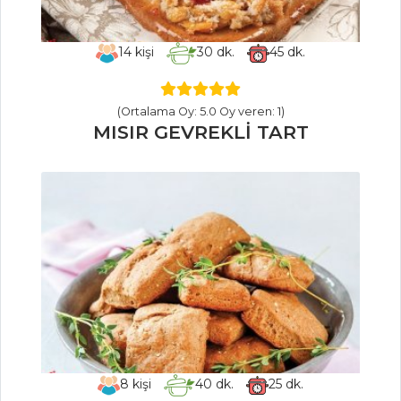
Köri Soslu
Sebzeli Pirinç
14
kişi
30
dk.
45
dk.
Makarnası
Fesleğenli Fırın
Makarna
(Ortalama Oy: 5.0 Oy veren: 1)
MISIR GEVREKLİ TART
Pilav ve Makarna
Tüm Tarifleri
SEBZE
YEMEKLERI
Karışık Sebze
Cipsi
Havuçlu Taco
Balık Uçtu
8
kişi
40
dk.
25
dk.