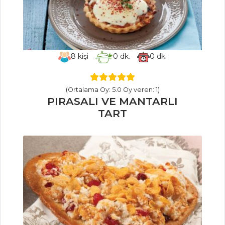
HAMUR İŞLERI
PARTİ
BİLEZİKLERİ
8
kişi
0
dk.
0
dk.
Acıbadem
Kurabiyesi
BEŞAMEL SOSLU
(Ortalama Oy: 5.0 Oy veren: 1)
PIRASALI VE MANTARLI
VE MİLFÖYLÜ
TART
TÜRLÜ
Hamur İşleri Tüm
Tarifleri
PILAV VE
MAKARNA
Ziyafet Pilavı