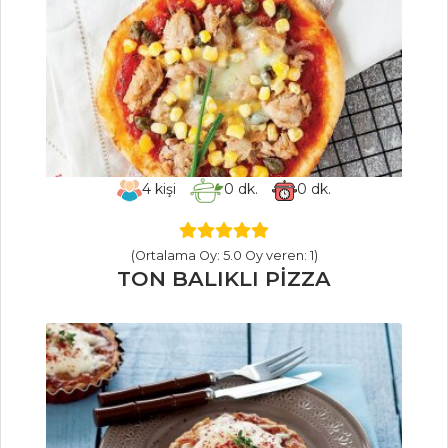
Salata
Salatalar Tüm
Tarifleri
BALIK
YEMEKLERI
4
kişi
0
dk.
0
dk.
Sahanda
Uskumru
(Ortalama Oy: 5.0 Oy veren: 1)
Otlu Balık
TON BALIKLI PİZZA
Sebzeli Mezgit
Kavurma
Balık Yemekleri
Tüm Tarifleri