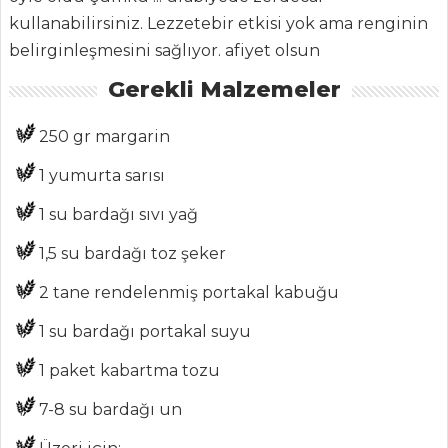
ŞEFİN TARİFLERİ
kullanabilirsiniz. Lezzetebir etkisi yok ama renginin
belirginleşmesini sağlıyor. afiyet olsun
MENÜLER
Gerekli Malzemeler
Tüm
250 gr margarin
Kategoriler
1 yumurta sarısı
MEZELER
1 su bardağı sıvı yağ
Şakşuka
1,5 su bardağı toz şeker
Sarımsaklı
2 tane rendelenmiş portakal kabuğu
Ispanak Ezmesi
1 su bardağı portakal suyu
Biber Borani
1 paket kabartma tozu
Mezeler Tüm
Tarifleri
7-8 su bardağı un