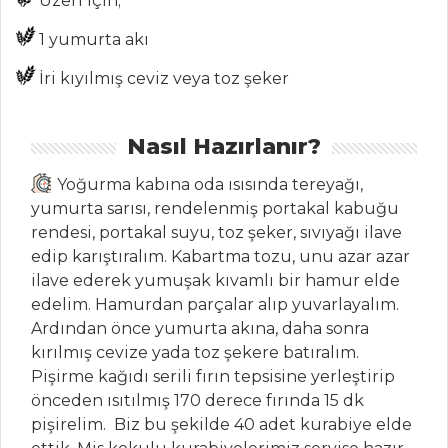
Üzeri için;
ÇORBALAR
1 yumurta akı
İri kıyılmış ceviz veya toz şeker
Tavuklu Ve
Pazılı Noodle
Çorbası
Nasıl Hazırlanır?
Bamya Çorbası
Yoğurma kabına oda ısısında tereyağı,
Patlıcanlı Ekşili
yumurta sarısı, rendelenmiş portakal kabuğu
Çorba
rendesi, portakal suyu, toz şeker, sıvıyağı ilave
edip karıştıralım. Kabartma tozu, unu azar azar
Çorbalar Tüm
ilave ederek yumuşak kıvamlı bir hamur elde
Tarifleri
edelim. Hamurdan parçalar alıp yuvarlayalım.
Ardından önce yumurta akına, daha sonra
kırılmış cevize yada toz şekere batıralım.
PASTA VE
TATLILAR
Pişirme kağıdı serili fırın tepsisine yerleştirip
önceden ısıtılmış 170 derece fırında 15 dk
VİŞNELİ VE
pişirelim. Biz bu şekilde 40 adet kurabiye elde
ÇİKOLATALI SOĞUK