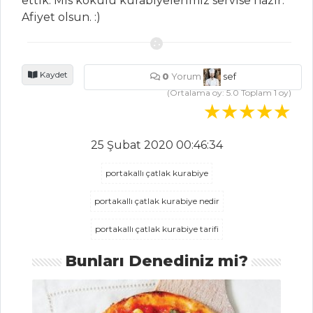
ettik. Mis kokulu kurabiyelerimiz servise hazır.
PASTA
Afiyet olsun. :)
BÖĞÜRTLENLİ,
BEYAZ ÇİKOLATALI
KEK
Kaydet
0
Yorum
sef
(Ortalama oy:
5.0
Toplam
1
oy)
KREMALI VE
PORTAKALLI KREP
Pasta ve Tatlılar
25 Şubat 2020 00:46:34
Tüm Tarifleri
portakallı çatlak kurabiye
portakallı çatlak kurabiye nedir
SALATALAR
portakallı çatlak kurabiye tarifi
Keçi Peynirli Ve
Baharatlı Salata
Bunları Denediniz mi?
Maskolin Salatası
Üç Renkli Baton