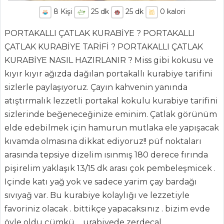
8
Kişi
25
dk
25
dk
0
kalori
PORTAKALLI ÇATLAK KURABİYE ? PORTAKALLI
ÇATLAK KURABİYE TARİFİ ? PORTAKALLI ÇATLAK
KURABİYE NASIL HAZIRLANIR ? Miss gibi kokusu ve
kıyır kıyır ağızda dağılan portakallı kurabiye tarifini
sizlerle paylaşıyoruz. Çayın kahvenin yanında
atıştırmalık lezzetli portakal kokulu kurabiye tarifini
ANASAYFA
sizlerinde beğeneceğinize eminim. Çatlak görünüm
elde edebilmek için hamurun mutlaka ele yapışacak
BLOG
kıvamda olmasına dikkat ediyoruz!! püf noktaları
Medya
arasında tepsiye dizelim ısınmış 180 derece fırında
pişirelim yaklaşık 13/15 dk arası çok pembeleşmicek .
Aktüel
Içinde katı yağ yok ve sadece yarim çay bardağı
Chefs
sıvıyağ var. Bu kurabiye kolaylığı ve lezzetiyle
favoriniz olacak . bittikçe yapacaksınız . bizim evde
Haber
öyle oldu çümkü ... urabiyede zerdecal