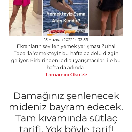
Ustasından
kabak tatlısı tarifi
27 Eylül
MasterChef 2021
İzmir bombası tarifi
13 Haziran 2022 14:33:35
Orjinal ekler
Ekranların sevilen yemek yarışması Zuhal
tatlısı nasıl yapılır?
Topal'la Yemekteyiz bu hafta da dolu dizgin
Püf noktaları
geliyor. Birbirinden iddialı yarışmacıları ile bu
nelerdir?
hafta da adında..
Masterchef Tüm
Tamamını Oku >>
Tarifleri
Damağınız şenlenecek
SEBZE
mideniz bayram edecek.
YEMEKLERI
Tam kıvamında sütlaç
Zeytinyağlı
tarifi. Yok böyle tarif!
Patlıcan Dolma