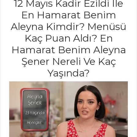
12 Mayıs Kadir Ezildi İle
Tarifleri
En Hamarat Benim
Aleyna Kimdir? Menüsü
SALATALAR
Kaç Puan Aldı? En
IZGARA
Hamarat Benim Aleyna
BONFİLELİ SALATA
Şener Nereli Ve Kaç
Turp Otu
Salatası
Yaşında?
Peynirli Taze
Bakla Salatası
Salatalar Tüm
Tarifleri
PASTA VE
TATLILAR