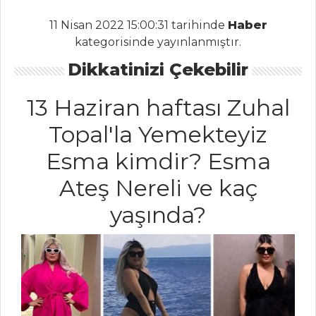
Pilav ve Makarna
11 Nisan 2022 15:00:31 tarihinde
Haber
Tüm Tarifleri
kategorisinde yayınlanmıştır.
Dikkatinizi Çekebilir
ET YEMEKLERI
13 Haziran haftası Zuhal
Beef Wellington
Topal'la Yemekteyiz
Patlıcan Kebabı
Esma kimdir? Esma
GÜVEÇTE
Ateş Nereli ve kaç
KAYISILI KUZU ETİ
yaşında?
Et Yemekleri Tüm
Tarifleri
MASTERCHEF