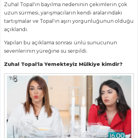
Böğürtlen
Zuhal Topal'ın bayılma nedeninin çekimlerin çok
Şerbeti
uzun sürmesi, yarışmacıların kendi aralarındaki
tartışmalar ve Topal'ın aşırı yorgunluğunun olduğu
İçecekler Tüm
Tarifleri
açıklandı.
Yapılan bu açıklama sonrası ünlü sunucunun
sevenlerinin yüreğine su serpildi.
HAMUR İŞLERI
Zuhal Topal'la Yemekteyiz Mülkiye kimdir?
KREMALI VE ÜÇ
PEYNİRLİ BÖREK
Krep Tarifi
DAMLA
ÇİKOLATALI
FINDIKLI BAR
KURABİYE
Hamur İşleri Tüm
Tarifleri