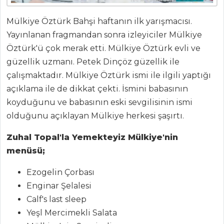
Mülkiye Öztürk Bahşi haftanın ilk yarışmacısı.
BALIK
Yayınlanan fragmandan sonra izleyiciler Mülkiye
YEMEKLERI
Öztürk'ü çok merak etti. Mülkiye Öztürk evli ve
güzellik uzmanı. Petek Dinçöz güzellik ile
Fırınlanmış
çalışmaktadır. Mülkiye Öztürk ismi ile ilgili yaptığı
Lagos Balığı
açıklama ile de dikkat çekti. İsmini babasının
Yer Elmalı Levrek
koyduğunu ve babasının eski sevgilisinin ismi
Zeytin Soslu
olduğunu açıklayan Mülkiye herkesi şaşırtı.
Levrek Buğulama
Zuhal Topal'la Yemekteyiz Mülkiye'nin
Balık Yemekleri
menüsü;
Tüm Tarifleri
Ezogelin Çorbası
Enginar Şelalesi
ÇORBALAR
Calf's last sleep
Yeşl Mercimekli Salata
Soğuk Yoğurt