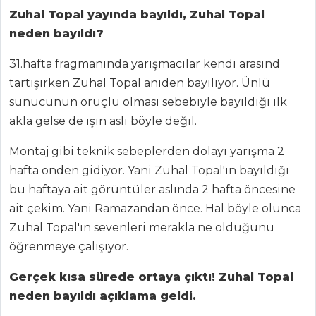
Zuhal Topal yayında bayıldı, Zuhal Topal
Aktüel
neden bayıldı?
Chefs
31.hafta fragmanında yarışmacılar kendi arasınd
Haber
tartışırken Zuhal Topal aniden bayılıyor. Ünlü
sunucunun oruçlu olması sebebiyle bayıldığı ilk
ŞEFİN TARİFLERİ
akla gelse de işin aslı böyle değil.
MENÜLER
Montaj gibi teknik sebeplerden dolayı yarışma 2
hafta önden gidiyor. Yani Zuhal Topal'ın bayıldığı
Tüm
bu haftaya ait görüntüler aslında 2 hafta öncesine
Kategoriler
ait çekim. Yani Ramazandan önce. Hal böyle olunca
Zuhal Topal'ın sevenleri merakla ne olduğunu
İÇECEKLER
öğrenmeye çalışıyor.
Elma Şerbeti
Gerçek kısa sürede ortaya çıktı! Zuhal Topal
neden bayıldı açıklama geldi.
Zerdeçallı Ayran