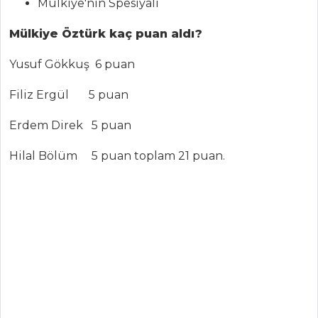
Mülkiye'nin Spesiyali
Çorbası
Kremalı Limon
Mülkiye Öztürk kaç puan aldı?
Çorbası
Yusuf Gökkuş 6 puan
Pratik İşkembe
Çorbası
Filiz Ergül 5 puan
Çorbalar Tüm
Erdem Direk 5 puan
Tarifleri
Hilal Bölüm 5 puan toplam 21 puan.
PILAV VE
MAKARNA
Kremalı ve
Tavuk Etli Makarna
CÜMBÜŞ PİLAVI
İskenderun
Deniz Kızı Pilavı