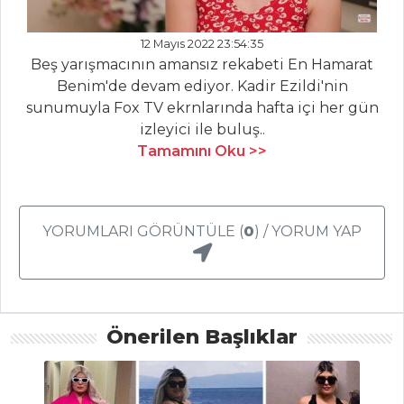
Mısır Unlu ve
12 Mayıs 2022 23:54:35
Peynirli Kek
Beş yarışmacının amansız rekabeti En Hamarat
Tencere Tatlısı
Benim'de devam ediyor. Kadir Ezildi'nin
sunumuyla Fox TV ekrnlarında hafta içi her gün
Tahin Pekmezli
izleyici ile buluş..
Kek
Tamamını Oku >>
Pasta ve Tatlılar
Tüm Tarifleri
YORUMLARI GÖRÜNTÜLE (
0
) / YORUM YAP
Önerilen Başlıklar