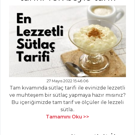
Kabak Çubukları
Fırında
Zeytinyağlı Lahana
Sebze Yemekleri
Tüm Tarifleri
MEZELER
Nohut Püreli
27 Mayıs 2022 15:46:06
Karides
Tam kıvamında sütlaç tarifi ile evinizde lezzetli
ve muhteşem bir sütlaç yapmaya hazır mısınız?
Tulum Peynirli
Bu içeriğimizde tam tarif ve ölçüler ile lezzeli
ve Fındıklı
sütla..
Domatesler
Tamamını Oku >>
Midye Dolma
Mezeler Tüm