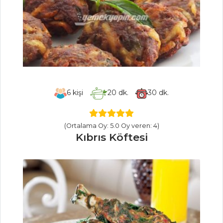
Tarifleri
ÇORBALAR
Kremalı Tavuk
Çorba
Domatesli Ve
6
kişi
20
dk.
30
dk.
Nohutlu Mercimek
Çorbası
(Ortalama Oy: 5.0 Oy veren: 4)
Habenisk Çorbası
Kıbrıs Köftesi
Çorbalar Tüm
Tarifleri
PILAV VE
MAKARNA