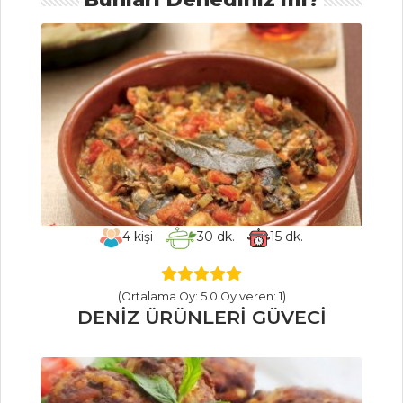
İçecekler Tüm
Tarifleri
MASTERCHEF
Yöresel Sinop
mantısı nasıl
yapılır?
Blognesse soslu
tagliatelle nasıl
4
kişi
30
dk.
15
dk.
yapılır?En pratik
tagliatelle tarifi.
(Ortalama Oy: 5.0 Oy veren: 1)
Leziz zeytinyağlı
DENİZ ÜRÜNLERİ GÜVECİ
lahana sarması
tarifi
Masterchef Tüm