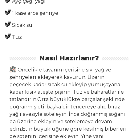
Ayçiçeği yağı
1 kase arpa şehriye
SALATALAR
Sıcak su
Avokadolu
Tuz
Tropikal Salata
KÖZLENMİŞ
Nasıl Hazırlanır?
SEBZE SALATASI
Cevizli Ve
Öncelikle tavanın içerisine sıvı yağ ve
Peynirli Salata
şehriyeleri ekleyerek kavurun. Üzerini
geçecek kadar sıcak su ekleyip yumuşayana
Salatalar Tüm
kadar kısık ateşte pişirin. Tuz ve baharatlar ile
Tarifleri
tatlandırın.Orta büyüklükte parçalar şeklinde
doğranmış eti, başka bir tencereye alıp biraz
yağ ilavesiyle soteleyin. İnce doğranmış soğanı
PASTA VE
da üzerine ekleyin ve sotelemeye devam
TATLILAR
edin.Etin büyüklüğüne göre kesilmiş biberleri
de sotenin içerisine ekleyin. Yine yanı