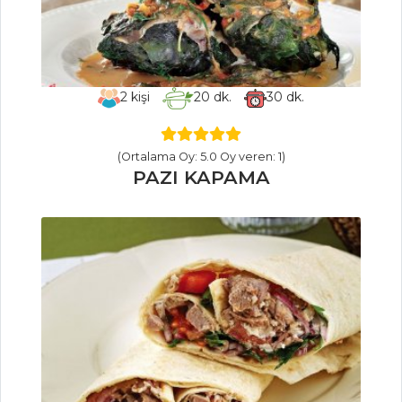
Bademli
Kestaneli Pilav
Bonfileli
Tagliatelle
2
kişi
20
dk.
30
dk.
BİBERLİ,
PATLICANLI
(Ortalama Oy: 5.0 Oy veren: 1)
BULGUR PİLAVI
PAZI KAPAMA
Pilav ve Makarna
Tüm Tarifleri
SEBZE
YEMEKLERI
Güveçte
Menemen
Lor Dolması