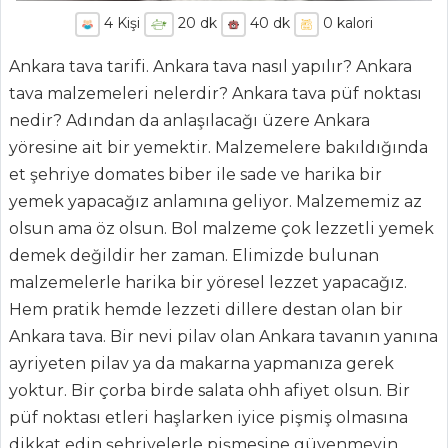
4
Kişi
20
dk
40
dk
0
kalori
Ankara tava tarifi. Ankara tava nasıl yapılır? Ankara
tava malzemeleri nelerdir? Ankara tava püf noktası
nedir? Adından da anlaşılacağı üzere Ankara
yöresine ait bir yemektir. Malzemelere bakıldığında
et şehriye domates biber ile sade ve harika bir
yemek yapacağız anlamına geliyor. Malzememiz az
ANASAYFA
olsun ama öz olsun. Bol malzeme çok lezzetli yemek
demek değildir her zaman. Elimizde bulunan
BLOG
malzemelerle harika bir yöresel lezzet yapacağız.
Medya
Hem pratik hemde lezzeti dillere destan olan bir
Ankara tava. Bir nevi pilav olan Ankara tavanın yanına
Aktüel
ayriyeten pilav ya da makarna yapmanıza gerek
Chefs
yoktur. Bir çorba birde salata ohh afiyet olsun. Bir
püf noktası etleri haşlarken iyice pişmiş olmasına
Haber
dikkat edin şehriyelerle pişmesine güvenmeyin