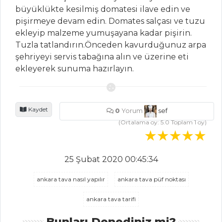
VANİLYALI MİNİ
büyüklükte kesilmiş domatesi ilave edin ve
CUPCAKE
pişirmeye devam edin. Domates salçası ve tuzu
Sakızlı Sütlaç
ekleyip malzeme yumuşayana kadar pişirin.
Tuzla tatlandırın.Önceden kavurduğunuz arpa
ŞEFTALİLİ VE
şehriyeyi servis tabağına alın ve üzerine eti
BÖĞÜRTLENLİ
ekleyerek sunuma hazırlayın.
TOST KEK
Pasta ve Tatlılar
Tüm Tarifleri
Kaydet
0
Yorum
sef
(Ortalama oy:
5.0
Toplam
1
oy)
İÇECEKLER
25 Şubat 2020 00:45:34
Böğürtlen
Şerbeti
ankara tava nasıl yapılır
ankara tava püf noktası
Safran Şerbeti
ankara tava tarifi
Elma Şerbeti
Bunları Denediniz mi?