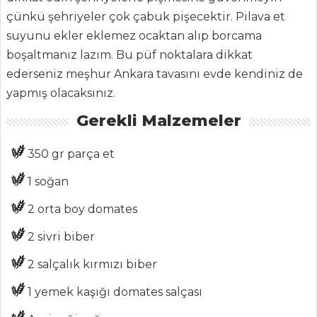
ŞEFİN TARİFLERİ
çünkü şehriyeler çok çabuk pişecektir. Pilava et
suyunu ekler eklemez ocaktan alıp borcama
boşaltmanız lazım. Bu püf noktalara dikkat
MENÜLER
ederseniz meşhur Ankara tavasını evde kendiniz de
Tüm
yapmış olacaksınız.
Kategoriler
Gerekli Malzemeler
ET YEMEKLERI
350 gr parça et
1 soğan
ISTAKOZ PİLAKİ
VE İMAMBAYILDI
2 orta boy domates
Çula
2 sivri biber
Brüksel Lahanalı
2 salçalık kırmızı biber
Köfte
1 yemek kaşığı domates salçası
Et Yemekleri Tüm
Tarifleri