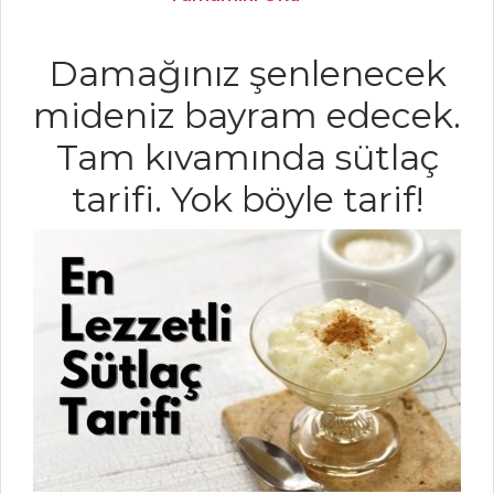
LİMONLU
KARELER
Damağınız şenlenecek
Hamur İşleri Tüm
mideniz bayram edecek.
Tarifleri
Tam kıvamında sütlaç
ET YEMEKLERI
tarifi. Yok böyle tarif!
BEĞENDİLİ
KUZU ETİ
FİLLET MİGNON
HAMSİ
KAYGANASI
Et Yemekleri Tüm
Tarifleri