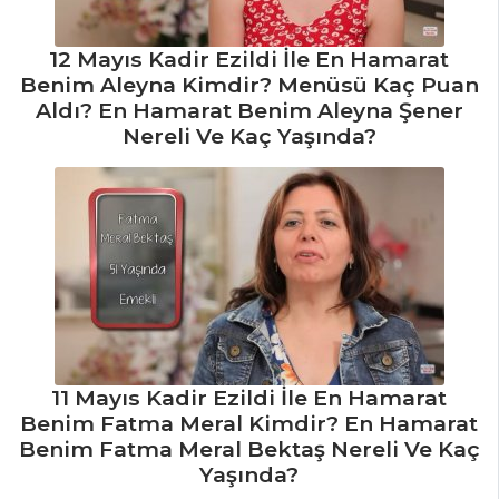
Mantar Dolması
12 Mayıs Kadir Ezildi İle En Hamarat
Yoğurtlu Pırasa
Benim Aleyna Kimdir? Menüsü Kaç Puan
Kavurması
Aldı? En Hamarat Benim Aleyna Şener
Nereli Ve Kaç Yaşında?
Sebze Yemekleri
Tüm Tarifleri
SALATALAR
Tahıllı Yeşil
Salata
ANÇUEZLİ YEŞİL
SALATA
11 Mayıs Kadir Ezildi İle En Hamarat
Benim Fatma Meral Kimdir? En Hamarat
Ege Salatası
Benim Fatma Meral Bektaş Nereli Ve Kaç
Salatalar Tüm
Yaşında?
Tarifleri