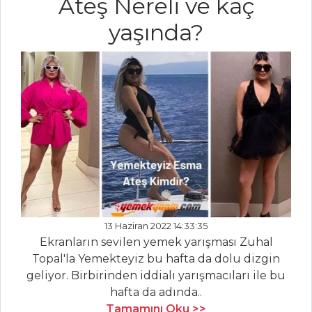
Ateş Nereli ve kaç
yaşında?
Körili Karides
Peynirli Girit
Mezesi
Girit Ezmesi
Mezeler Tüm
Tarifleri
HAMUR İŞLERI
PEYNİRLİ KABAK
13 Haziran 2022 14:33:35
BÖREĞİ
Ekranların sevilen yemek yarışması Zuhal
Topal'la Yemekteyiz bu hafta da dolu dizgin
KARAMELİZE
geliyor. Birbirinden iddialı yarışmacıları ile bu
SOĞANLI
hafta da adında..
PASTIRMALI TART
Tamamını Oku >>