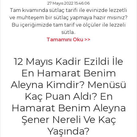
27 Mayıs 2022 15:46:06
İÇECEKLER
Tam kıvamında sütlaç tarifi ile evinizde lezzetli
ve muhteşem bir sütlaç yapmaya hazır mısınız?
Demirhindi
Bu içeriğimizde tam tarif ve ölçüler ile lezzeli
Şerbeti
sütla..
Naneli Limon
Tamamını Oku >>
Şerbeti
Naneli Ayran
12 Mayıs Kadir Ezildi İle
İçecekler Tüm
En Hamarat Benim
Tarifleri
Aleyna Kimdir? Menüsü
Kaç Puan Aldı? En
MASTERCHEF
Hamarat Benim Aleyna
Orjinal Trileçe
Şener Nereli Ve Kaç
Tarifi Ve Püf
Noktaları
Yaşında?
En lezzetli