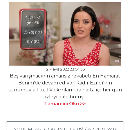
Alanya Gülüklü
(Hülüklü) çorbası
nasıl yapılır?
Şeflerden pratik
peşmelba (peche
melba) tarifi...
Masterchef Tüm
Tarifleri
12 Mayıs 2022 23:54:35
Beş yarışmacının amansız rekabeti En Hamarat
Benim'de devam ediyor. Kadir Ezildi'nin
BALIK
YEMEKLERI
sunumuyla Fox TV ekrnlarında hafta içi her gün
izleyici ile buluş..
Parmesan Kasesi
Tamamını Oku >>
Ve Fener Carpaccio
Fırınlanmış
Lagos Balığı
YORUMLARI GÖRÜNTÜLE (
0
) / YORUM YAP