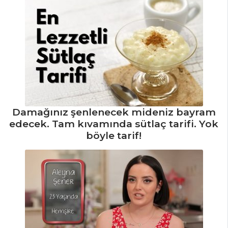
PILAV VE
MAKARNA
SULTAN REŞAT
PİLAVI
Sebzeli Bulgur
Pilavı
Damağınız şenlenecek mideniz bayram
Bici Aşı
edecek. Tam kıvamında sütlaç tarifi. Yok
böyle tarif!
Pilav ve Makarna
Tüm Tarifleri
SEBZE
YEMEKLERI
Marul Dolması