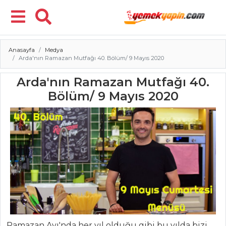
Anasayfa
Medya
Menü
Arda'nın Ramazan Mutfağı 40. Bölüm/ 9 Mayıs 2020
Arda'nın Ramazan Mutfağı 40.
Bölüm/ 9 Mayıs 2020
Ramazan Ayı'nda her yıl olduğu gibi bu yılda bizi