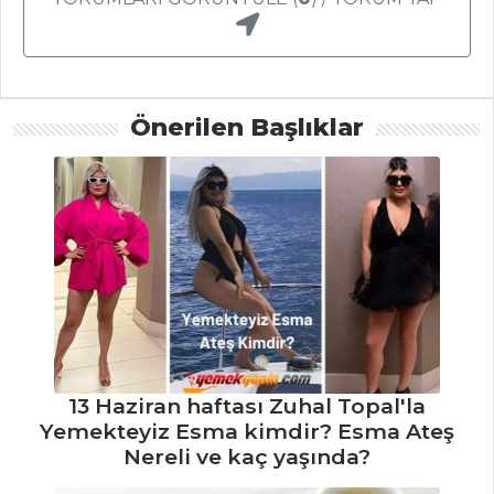
Deniz mahsüllü
enginar
Balık Yemekleri
Tüm Tarifleri
Önerilen Başlıklar
ÇORBALAR
Cevizli Enginar
Yaprağı Çorbası
Sebzeli Kuskus
Çorbası
Soğuk Semiz
Otu Çorbası
13 Haziran haftası Zuhal Topal'la
Yemekteyiz Esma kimdir? Esma Ateş
Çorbalar Tüm
Nereli ve kaç yaşında?
Tarifleri