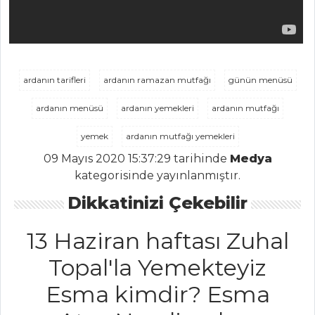
Tüm
Kategoriler
PASTA VE
ardanın tarifleri
ardanın ramazan mutfağı
günün menüsü
TATLILAR
ardanın menüsü
ardanın yemekleri
ardanın mutfağı
ÇİLEKLİ ÜÇGEN
PASTA
yemek
ardanın mutfağı yemekleri
Çikolatalı
09 Mayıs 2020 15:37:29 tarihinde
Medya
Lolipop
kategorisinde yayınlanmıştır.
Yufkalı Kadayıf
Dikkatinizi Çekebilir
Tatlısı
13 Haziran haftası Zuhal
Pasta ve Tatlılar
Tüm Tarifleri
Topal'la Yemekteyiz
Esma kimdir? Esma
MEZELER