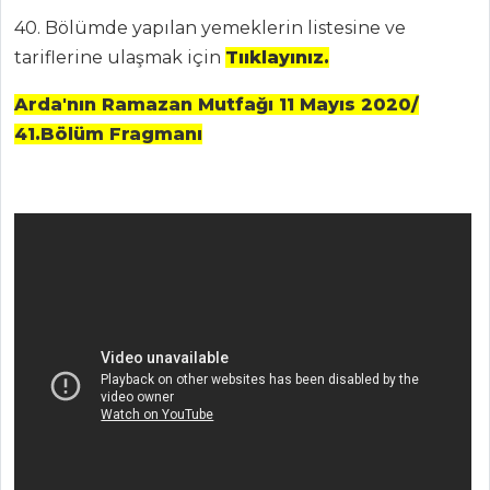
40. Bölümde yapılan yemeklerin listesine ve
tariflerine ulaşmak için
Tııklayınız.
Arda'nın Ramazan Mutfağı 11 Mayıs 2020/
ANASAYFA
41.Bölüm Fragmanı
BLOG
Medya
Aktüel
Chefs
Haber
ŞEFİN TARİFLERİ
MENÜLER