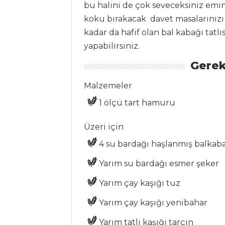
ÇORBALAR
bu halini de çok seveceksiniz emi
koku bırakacak davet masalarınızı 
Hünkar Çorbası
kadar da hafif olan bal kabağı tatlı
Toyga Çorbası
yapabilirsiniz.
Kuzu Etli Ve
Gerek
Buğdaylı Pazı
Çorbası
Malzemeler
1 ölçü tart hamuru
Çorbalar Tüm
Tarifleri
Üzeri için
4 su bardağı haşlanmış balkab
BALIK
Yarım su bardağı esmer şeker
YEMEKLERI
Yarım çay kaşığı tuz
Deniz Mahsüllü
Gnocchi
Yarım çay kaşığı yenibahar
Sotelenmiş
Yarım tatlı kaşığı tarçın