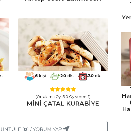
Ye
k.
6
kişi
20
dk.
30
dk.
Ha
(Ortalama Oy: 5.0 Oy veren: 1)
MİNİ ÇATAL KURABİYE
Ha
ÜNTÜLE (
0
) / YORUM YAP