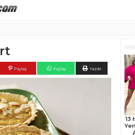
rt
Paylaş
Paylaş
Yazdır
13 
Ye