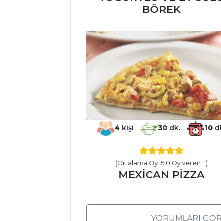
BÖREK
MAKARNA
TAZE OTLU
FİRİK PİLAVI
PATLICANLI VE
MANTARLI
BULGUR PİLAVI
İÇ BAKLALI VE
DEREOTLU BAHAR
PİLAVI
4
kişi
30
dk.
10
d
Pilav ve Makarna
Tüm Tarifleri
(Ortalama Oy: 5.0 Oy veren: 1)
MEXİCAN PİZZA
HAMUR İŞLERI
Parmesanlı
YORUMLARI GÖR