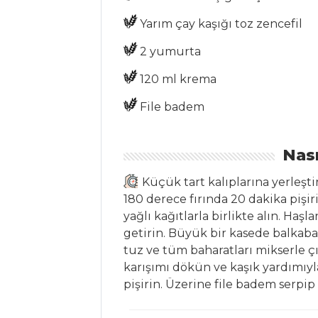
Ispanaklı Palamut
Yarım çay kaşığı toz zencefil
Levrek Marine
2 yumurta
Balık Yemekleri
Tüm Tarifleri
120 ml krema
File badem
MEZELER
Nası
Bat
SOSLU MAVİ
Küçük tart kalıplarına yerleşti
YENGEÇ
180 derece fırında 20 dakika pişi
yağlı kağıtlarla birlikte alın. Haş
Zeytinli Patates
getirin. Büyük bir kasede balkaba
tuz ve tüm baharatları mikserle ç
Mezeler Tüm
karışımı dökün ve kaşık yardımıyla
Tarifleri
pişirin. Üzerine file badem serpip ı