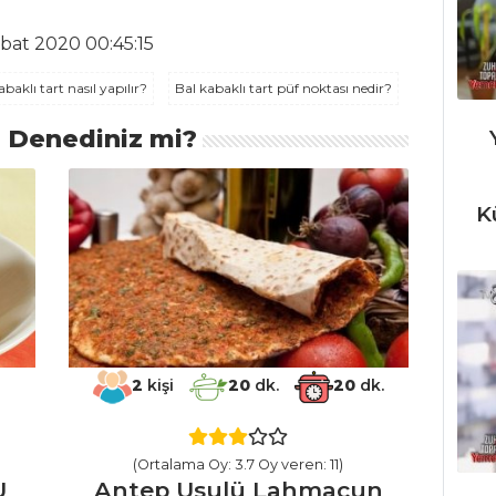
bat 2020 00:45:15
abaklı tart nasıl yapılır?
Bal kabaklı tart püf noktası nedir?
ı Denediniz mi?
K
2
kişi
20
dk.
20
dk.
(Ortalama Oy: 3.7 Oy veren: 11)
U
Antep Usulü Lahmacun