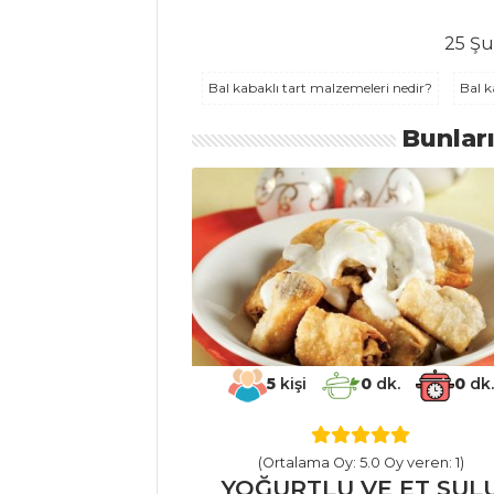
MASTERCHEF
25 Şu
Geleneksel
binard kavurması
Bal kabaklı tart malzemeleri nedir?
Bal k
nasıl yapılır?
Bunlar
Şef'den yemeği
enginar dolması
tarifi ve püf
noktaları...
En nefis
kaymaklı,
kavurmalı bulgur
pilavı nasıl yapılır?
5
kişi
0
dk.
0
dk.
Masterchef Tüm
Tarifleri
(Ortalama Oy: 5.0 Oy veren: 1)
YOĞURTLU VE ET SUL
PILAV VE