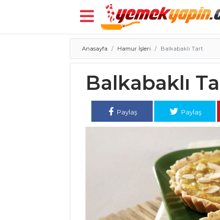
Anasayfa
Hamur İşleri
Balkabaklı Tart
Menü
Balkabaklı Ta
Paylaş
Paylaş