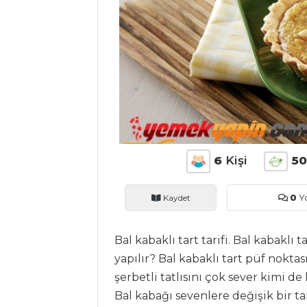
ANASAYFA
BLOG
Medya
Aktüel
Chefs
Haber
6
Kişi
5
ŞEFİN TARİFLERİ
Kaydet
0
Y
MENÜLER
Bal kabaklı tart tarifi. Bal kabaklı 
Tüm
yapılır? Bal kabaklı tart püf noktas
Kategoriler
şerbetli tatlısını çok sever kimi de 
Bal kabağı sevenlere değişik bir ta