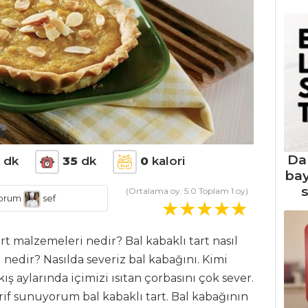
Da
0
dk
35
dk
0
kalori
ba
s
(Ortalama oy:
5.0
Toplam
1
oy)
orum
sef
tart malzemeleri nedir? Bal kabaklı tart nasıl
ı nedir? Nasılda severiz bal kabağını. Kimi
kış aylarında içimizi ısıtan çorbasını çok sever.
rif sunuyorum bal kabaklı tart. Bal kabağının