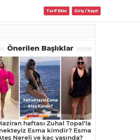
Tarif Ekle
Giriş / Kayıt
Önerilen Başlıklar
Haziran haftası Zuhal Topal'la
mekteyiz Esma kimdir? Esma
Ateş Nereli ve kaç yaşında?