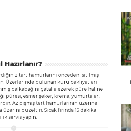
l Hazırlanır?
rdiğiniz tart hamurlarını önceden ısıtılmış
rin. Üzerlerinde bulunan kuru bakliyatları
lanmış balkabağını çatalla ezerek püre haline
ğı püresi, esmer şeker, krema, yumurtalar,
ırpın. Az pişmiş tart hamurlarının üzerine
 üzerini düzeltin. Sıcak fırında 15 dakika
lık servis yapın.