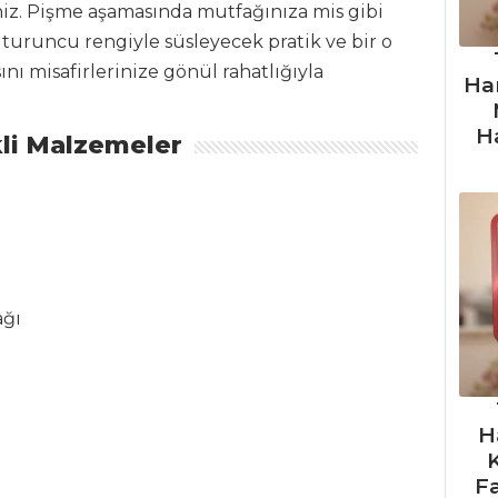
niz. Pişme aşamasında mutfağınıza mis gibi
turuncu rengiyle süsleyecek pratik ve bir o
sını misafirlerinize gönül rahatlığıyla
Ha
H
li Malzemeler
ağı
H
F