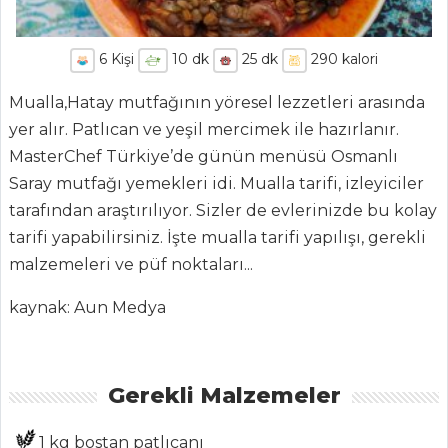
6
Kişi
10
dk
25
dk
290
kalori
Mualla,
Hatay mutfağının yöresel lezzetleri arasında
yer alır. Patlıcan ve yeşil mercimek ile hazırlanır.
MasterChef Türkiye’de günün menüsü Osmanlı
Saray mutfağı yemekleri idi. Mualla tarifi, izleyiciler
ANASAYFA
tarafından araştırılıyor. Sizler de evlerinizde bu kolay
tarifi yapabilirsiniz. İşte mualla tarifi yapılışı, gerekli
BLOG
malzemeleri ve püf noktaları...
Medya
kaynak: Aun Medya
Aktüel
Chefs
Gerekli Malzemeler
Haber
1 kg bostan patlıcanı