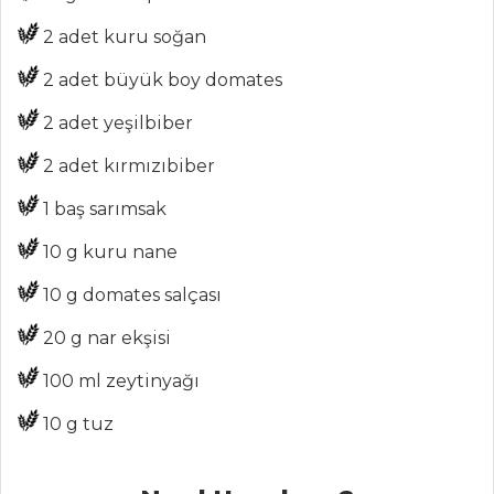
ŞEFİN TARİFLERİ
2 adet kuru soğan
MENÜLER
2 adet büyük boy domates
Tüm
2 adet yeşilbiber
Kategoriler
2 adet kırmızıbiber
1 baş sarımsak
PILAV VE
MAKARNA
10 g kuru nane
KUZU ETLİ VE
10 g domates salçası
BAKLALI PİLAV
20 g nar ekşisi
DEREOTLU VE
CİĞERLİ PİLAV
100 ml zeytinyağı
Arpa Şehriyeli
10 g tuz
Pilav
Pilav ve Makarna