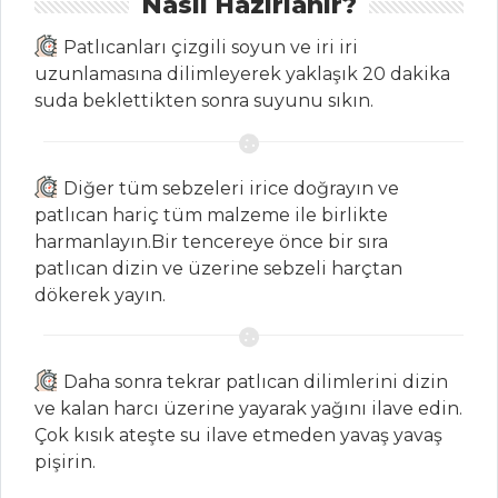
Nasıl Hazırlanır?
Tüm Tarifleri
Patlıcanları çizgili soyun ve iri iri
uzunlamasına dilimleyerek yaklaşık 20 dakika
HAMUR İŞLERI
suda beklettikten sonra suyunu sıkın.
Hindistan Cevizli
Tart
Diğer tüm sebzeleri irice doğrayın ve
YEŞİLLİ ANNE
patlıcan hariç tüm malzeme ile birlikte
KURABİYESİ
harmanlayın.Bir tencereye önce bir sıra
patlıcan dizin ve üzerine sebzeli harçtan
Limonlu
dökerek yayın.
Kurabiye
Hamur İşleri Tüm
Tarifleri
Daha sonra tekrar patlıcan dilimlerini dizin
ve kalan harcı üzerine yayarak yağını ilave edin.
Çok kısık ateşte su ilave etmeden yavaş yavaş
ÇORBALAR
pişirin.