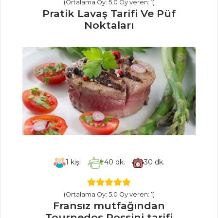
MEZELER
(Ortalama Oy: 5.0 Oy veren: 1)
Pratik Lavaş Tarifi Ve Püf
Çiğ Köfte
Noktaları
Yoğurtlu
Patlıcan Ezme
Patatesli Ve Çam
Fıstıklı Meze
Mezeler Tüm
Tarifleri
SALATALAR
1
kişi
40
dk.
30
dk.
Tahinli
Karnabahar Salatası
(Ortalama Oy: 5.0 Oy veren: 1)
Elmalı ve
Fransız mutfağından
Peynirli Salata
Tournedos Rossini tarifi