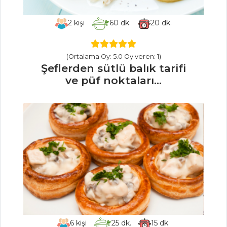
İçecekler Tüm
2
kişi
60
dk.
20
dk.
Tarifleri
(Ortalama Oy: 5.0 Oy veren: 1)
Şeflerden sütlü balık tarifi
PASTA VE
ve püf noktaları...
TATLILAR
ÇİKOLATALI
MUFFİN
YABAN MERSİNLİ
GALETTE
İKİ RENKLİ
MEYVELİ KEK
Pasta ve Tatlılar
Tüm Tarifleri
6
kişi
25
dk.
15
dk.