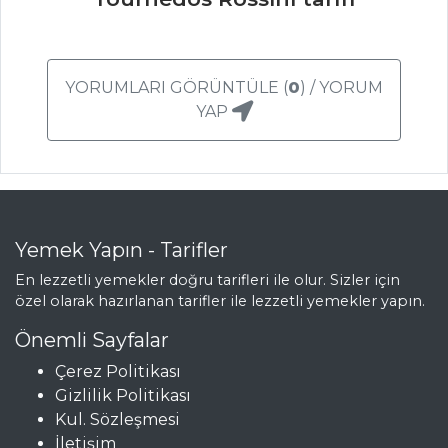
BULGURLU YAZ
SALATASI
Salatalar Tüm
YORUMLARI GÖRÜNTÜLE (
0
) / YORUM
Tarifleri
YAP
SEBZE
YEMEKLERI
Ispanaklı Köfte
Yemek Yapın - Tarifler
Ispanak
En lezzetli yemekler doğru tarifleri ile olur. Sizler için
Yatağında
özel olarak hazırlanan tarifler ile lezzetli yemekler yapın.
Garnitürlü Enginar
Önemli Sayfalar
Kabak Çubukları
Çerez Politikası
Gizlilik Politikası
Sebze Yemekleri
Kul. Sözleşmesi
Tüm Tarifleri
İletişim