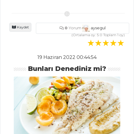
Bal Kabağı
Çorbası
Dulavrat Çorbası
Kaydet
0
Yorum
aysegul
Pazılı Ve
(Ortalama oy:
5.0
Toplam
1
oy)
Limonlu Mercimek
Çorbası
Çorbalar Tüm
19 Haziran 2022 00:44:54
Tarifleri
Bunları Denediniz mi?
İÇECEKLER
Zerdeçallı Ayran
Şalgam Sulu
Ayran
Naneli Limon
Şerbeti