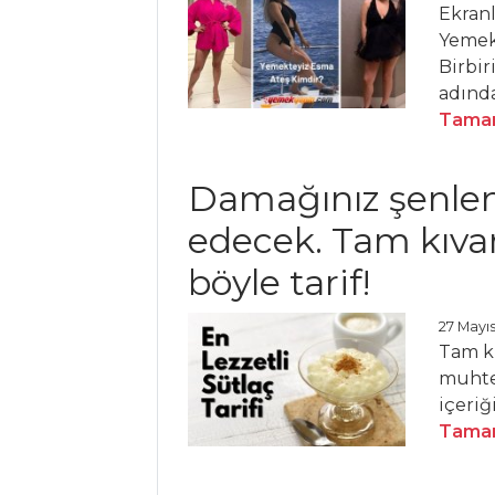
Balkabağı Püresi
Ekranl
Yemekt
SOSLU MAVİ
Birbir
YENGEÇ
adında
Nohut Püreli
Tamam
Karides
Mezeler Tüm
Damağınız şenle
Tarifleri
edecek. Tam kıvam
böyle tarif!
HAMUR İŞLERI
27 Mayıs
Lalanga
Tam kı
Orman Meyveli
muhte
Tartölet
içeriğ
Tamam
Rus Mantısı
Hamur İşleri Tüm