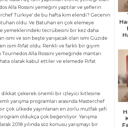
os Alla Rossini
yemeğini yaptılar ve şeflerin
rchef Türkiye' de bu hafta kim elendi? Gecenin
Ha
 Batuhan oldu. Ve Batuhan en çok elemeye
me yemeklerindeki tecrübesini bir kez daha
H
an ismi ve son beşte yarışacak olan ismi Güzide
 isim Rıfat oldu. Renkli ve farklı bir giyim
n
Tournedos Alla Rossini
yemeğinde mantarı
hata olarak kabul ettiler ve elemede Rıfat
 dikkat çekerek önemli bir izleyici kitlesine
nemli yarışma programları arasında Masterchef
bir çok ülkede yayınlanan en zorlu mutfak şefi
H
n program oldukça çok beğeniliyor. Yarışma
F
olarak 2018 yılında söz konusu yarışmayı bir