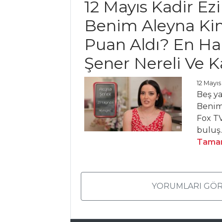
12 Mayıs Kadir Ez
Tarifleri
Benim Aleyna Ki
Puan Aldı? En H
İÇECEKLER
Şener Nereli Ve K
Naneli Ayran
Sirkencübin
12 Mayıs
Beş y
Şerbeti
Benim
Safran Şerbeti
Fox TV
buluş.
İçecekler Tüm
Tamam
Tarifleri
PILAV VE
YORUMLARI GÖR
MAKARNA
Napoliten Soslu