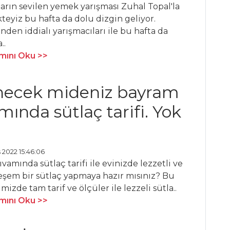
arın sevilen yemek yarışması Zuhal Topal'la
eyiz bu hafta da dolu dizgin geliyor.
inden iddialı yarışmacıları ile bu hafta da
..
ını Oku >>
necek mideniz bayram
ında sütlaç tarifi. Yok
 2022 15:46:06
vamında sütlaç tarifi ile evinizde lezzetli ve
şem bir sütlaç yapmaya hazır mısınız? Bu
imizde tam tarif ve ölçüler ile lezzeli sütla..
ını Oku >>