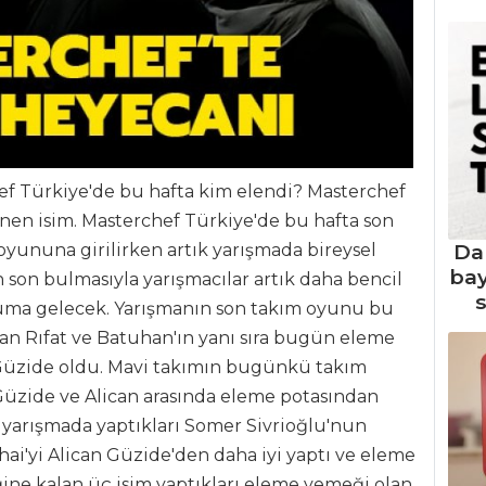
ef Türkiye'de bu hafta kim elendi? Masterchef
enen isim. Masterchef Türkiye'de bu hafta son
Da
yununa girilirken artık yarışmada bireysel
ba
 son bulmasıyla yarışmacılar artık daha bencil
s
uma gelecek. Yarışmanın son takım oyunu bu
n Rıfat ve Batuhan'ın yanı sıra bugün eleme
 Güzide oldu. Mavi takımın bugünkü takım
zide ve Alican arasında eleme potasından
n yarışmada yaptıkları Somer Sivrioğlu'nun
hai
'yi Alican Güzide'den daha iyi yaptı ve eleme
ine kalan üç isim yaptıkları eleme yemeği olan