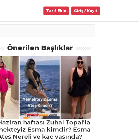
Tarif Ekle
Giriş / Kayıt
Önerilen Başlıklar
Haziran haftası Zuhal Topal'la
mekteyiz Esma kimdir? Esma
Ateş Nereli ve kaç yaşında?