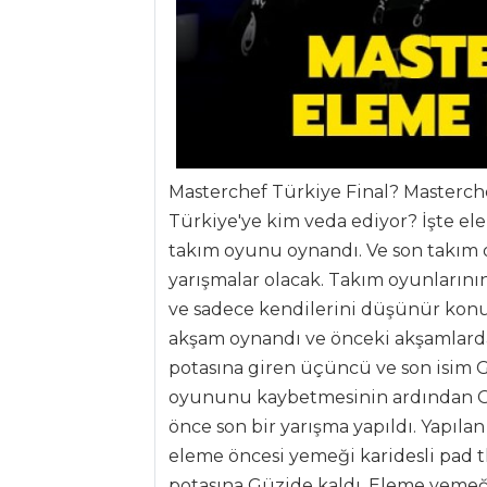
ANASAYFA
Masterchef Türkiye Final? Masterch
BLOG
Türkiye'ye kim veda ediyor? İşte el
Medya
takım oyunu oynandı. Ve son takım o
yarışmalar olacak. Takım oyunlarının
Aktüel
ve sadece kendilerini düşünür kon
Chefs
akşam oynandı ve önceki akşamlarda
potasına giren üçüncü ve son isim
Haber
oyununu kaybetmesinin ardından Gü
ŞEFİN TARİFLERİ
önce son bir yarışma yapıldı. Yapıla
eleme öncesi yemeği
karidesli pad t
MENÜLER
potasına Güzide kaldı. Eleme yemeğ