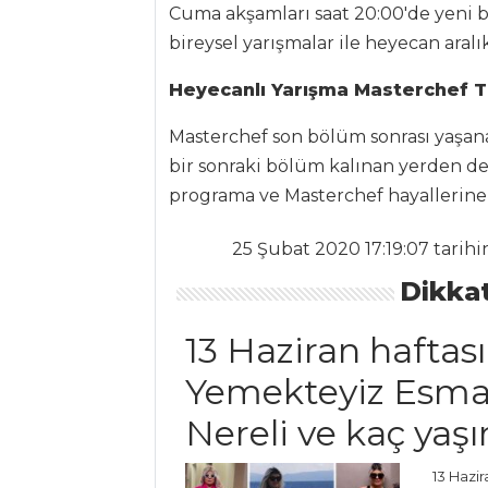
Cuma akşamları saat 20:00'de yeni bö
bireysel yarışmalar ile heyecan aralı
Balık Yemekleri
Tüm Tarifleri
Heyecanlı Yarışma Masterchef T
Masterchef son bölüm sonrası yaşan
ET YEMEKLERI
bir sonraki bölüm kalınan yerden d
programa ve Masterchef hayallerine
Belen Tava
Yer Elmalı ve
25 Şubat 2020 17:19:07 tarih
Kerevizli Kebap
Dikkat
SEBZELİ BALIK
13 Haziran haftası
Et Yemekleri Tüm
Tarifleri
Yemekteyiz Esma
Nereli ve kaç yaş
MEZELER
13 Hazir