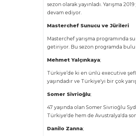
sezon olarak yayınladı. Yarışma 2019 
devam ediyor.
ELMALI
BİSKÜVİLİ PASTA
Masterchef Sunucu ve Jürileri
ELMALI RULO
Masterchef yarışma programında sunu
KURUTULMUŞ
getiriyor. Bu sezon programda bulun
DOMATESLİ
MUFFİN
Mehmet Yalçınkaya
;
Pasta ve Tatlılar
Türkiye’de ki en ünlü executive şef
Tüm Tarifleri
yaşındadır ve Türkiye'yi bir çok yarı
Somer Sivrioğlu
;
MASTERCHEF
47 yaşında olan Somer Sivrioğlu Sy
Çok lezzetli ve
Türkiye'de hem de Avustralya'da son 
pratik puf böreği
tarifi...
Danilo Zanna
;
Leziz sarımsaklı