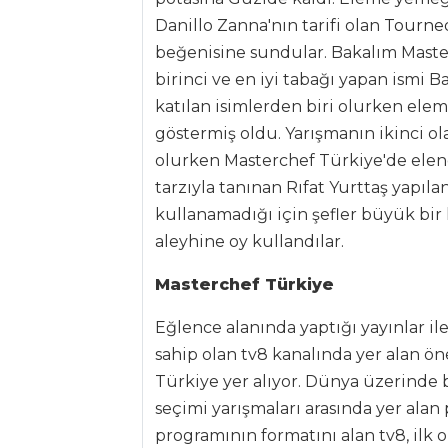
Danillo Zanna'nın tarifi olan
Tourned
Tüm
beğenisine sundular. Bakalım Maste
Kategoriler
birinci ve en iyi tabağı yapan ismi
katılan isimlerden biri olurken ele
ÇORBALAR
göstermiş oldu. Yarışmanın ikinci ol
olurken Masterchef Türkiye'de elenen
Paklalı Lakşa
tarzıyla tanınan Rıfat Yurttaş yapıla
Çorbası
kullanamadığı için şefler büyük bir 
Lahanalı Pirinç
aleyhine oy kullandılar.
Çorbası
Masterchef Türkiye
Buğday Çorbası
Eğlence alanında yaptığı yayınlar ile
Çorbalar Tüm
Tarifleri
sahip olan tv8 kanalında yer alan ö
Türkiye yer alıyor. Dünya üzerinde 
seçimi yarışmaları arasında yer ala
PASTA VE
programının formatını alan tv8, ilk 
TATLILAR