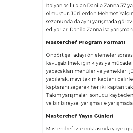
İtalyan asıllı olan Danilo Zanna 37 y
pilav tarifi
olmuştur. Jürilerden Mehmet Yalçın
Ev hanımından
sezonunda da aynı yarışmada görev 
pratik papara
ediyorlar. Danilo Zanna ise yarışmanı
(ekmek aşı) tarifi...
Masterchef Program Formatı
Masterchef Tüm
Tarifleri
Ondört şef adayı ön elemeler sonra
kavuşabilmek için kıyasıya mücadel
yapacakları menüler ve yemekleri jür
BALIK
YEMEKLERI
yapılarak, mavi takım kaptanı belirl
kaptanını seçerek her iki kaptan takı
Somonlu
Takım yarışmaları sonucu kaybeden 
Yumurta
ve bir bireysel yarışma ile yarışmadan
Limon Soslu
Mezgit Balığı
Masterchef Yayın Günleri
Soya Soslu
Masterchef izle noktasında yayın gün
Somon