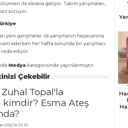
lümleri ile ekrana geliyor. Takım yarışmaları,
ksız sürüyor.
Ye
ürkiye
an yeni gelişmeler ile yarışmanın heyecanına
evam ederken her hafta sonunda bir yarışmacı,
 veda ediyor.
inde
Medya
kategorisinde yayınlanmıştır.
inizi Çekebilir
 Zuhal Topal'la
Ha
 kimdir? Esma Ateş
Ha
ında?
an 2022 14:33:35