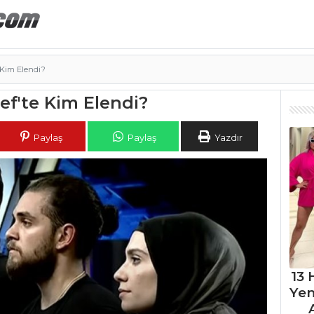
 Kim Elendi?
ef'te Kim Elendi?
Paylaş
Paylaş
Yazdır
13 
Ye