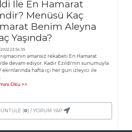
ildi İle En Hamarat
mdir? Menüsü Kaç
amarat Benim Aleyna
aç Yaşında?
 2022 23:54:35
arışmacının amansız rekabeti En Hamarat
'de devam ediyor. Kadir Ezildi'nin sunumuyla
 ekrnlarında hafta içi her gün izleyici ile
.
ını Oku >>
ÜNTÜLE (
0
) / YORUM YAP