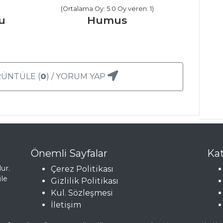
(Ortalama Oy: 5.0 Oy veren: 1)
u
Humus
ÜNTÜLE (
0
) / YORUM YAP
Önemli Sayfalar
Kat
ur.
Çerez Politikası
ile
Gizlilik Politikası
Kul. Sözleşmesi
İletişim