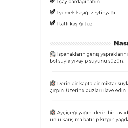
1 çay bardağı tahin
PASTIRMALI PİLAV
1 yemek kaşığı zeytinyağı
Etli Papatya
Pilavı
1 tatlı kaşığı tuz
Pancarlı Kırmızı
Makarna
Nası
Pilav ve Makarna
Ispanakların geniş yapraklarını
Tüm Tarifleri
bol suyla yıkayıp suyunu süzün.
SALATALAR
Derin bir kapta bir miktar suyl
çırpın. Üzerine buzları ilave edin.
Mercimekli Yeşil
Salata
Elmalı ve
Ayçiçeği yağını derin bir tavad
Peynirli Salata
unlu karışıma batırıp kızgın yağda
Patates