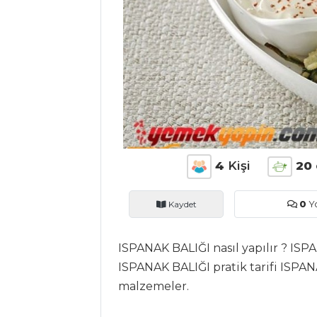
ANASAYFA
BLOG
Medya
Aktüel
Chefs
4
Kişi
20
Haber
ŞEFİN TARİFLERİ
Kaydet
0
Y
MENÜLER
ISPANAK BALIĞI nasıl yapılır ? ISPA
ISPANAK BALIĞI pratik tarifi ISPAN
Tüm
malzemeler.
Kategoriler