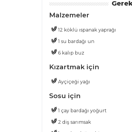
Gerek
HAMUR İŞLERI
Malzemeler
LİMON
12 köklü ıspanak yaprağı
MERENGLİ TART
PASTIRMALI,
1 su bardağı un
ISPANAKLI PRATİK
6 kalıp buz
BÖREK
LİMON KREMALI
Kızartmak için
TART
Ayçiçeği yağı
Hamur İşleri Tüm
Tarifleri
Sosu için
1 çay bardağı yoğurt
PILAV VE
MAKARNA
2 diş sarımsak
MANTARLI VE