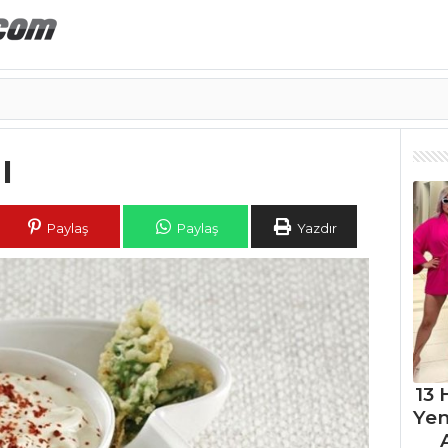
ı
Paylaş
Paylaş
Yazdır
13 
Ye