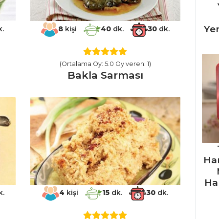
Ye
.
8
kişi
40
dk.
30
dk.
(Ortalama Oy: 5.0 Oy veren: 1)
Bakla Sarması
Ha
Ha
.
4
kişi
15
dk.
30
dk.