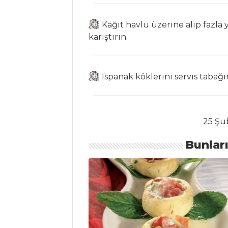
Kavurması
Kağıt havlu üzerine alıp fazla
Salatalar Tüm
karıştırın.
Tarifleri
MASTERCHEF
Ispanak köklerini servis tabağına
En kolay creme
fontana nasıl
25 Şu
yapılır?
Şilofta nasıl
Bunlar
yapılır? En lezzetli
şilofta tarifi.
Tabbule
Masterchef Tüm
Tarifleri