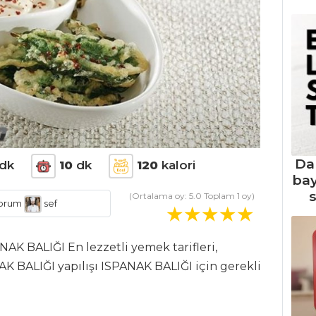
Da
dk
10
dk
120
kalori
ba
s
(Ortalama oy:
5.0
Toplam
1
oy)
orum
sef
NAK BALIĞI En lezzetli yemek tarifleri,
AK BALIĞI yapılışı ISPANAK BALIĞI için gerekli