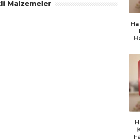
li Malzemeler
Ha
H
H
F