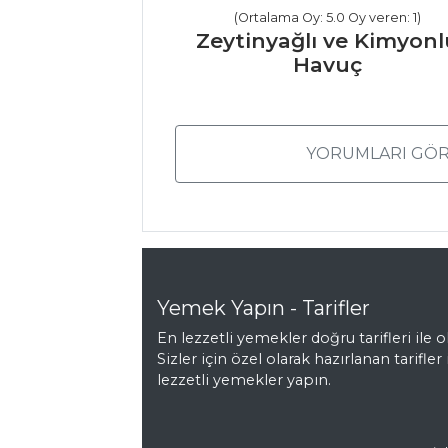
(Ortalama Oy: 5.0 Oy veren: 1)
Nohut Çorbası
Zeytinyağlı ve Kimyonl
Terbiyeli Paça
Havuç
Çorbası
Çorbalar Tüm
Tarifleri
YORUMLARI GÖR
SEBZE
YEMEKLERI
ZEYTİNYAĞLI VE
Yemek Yapın - Tarifler
NOHUTLU
PATLICAN
En lezzetli yemekler doğru tarifleri ile ol
Sizler için özel olarak hazırlanan tarifler 
Zeytinyağlı
lezzetli yemekler yapın.
Sebze Tava
Fırında Beşemal
Soslu Ispanak