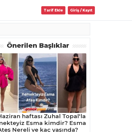
Tarif Ekle
Giriş / Kayıt
Önerilen Başlıklar
Haziran haftası Zuhal Topal'la
mekteyiz Esma kimdir? Esma
Ateş Nereli ve kaç yaşında?