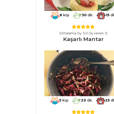
ET YEMEKLERI
6
kişi
30
dk.
15
dk
DİL BALIĞI
OGRATEN
(Ortalama Oy: 5.0 Oy veren: 1)
ÇÖPLEME
Kaşarlı Mantar
(ÇULLAMA)
Merzane
Et Yemekleri Tüm
Tarifleri
ÇORBALAR
Pratik İşkembe
5
kişi
20
dk.
25
dk
Çorbası
Erişteli Ve Körili