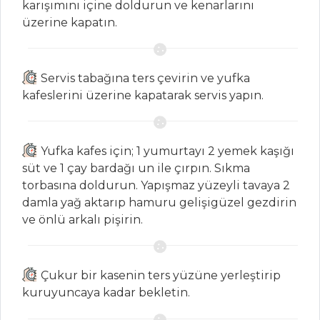
karışımını içine doldurun ve kenarlarını
Makarna
üzerine kapatın.
Pilav ve Makarna
Tüm Tarifleri
Servis tabağına ters çevirin ve yufka
kafeslerini üzerine kapatarak servis yapın.
BALIK
YEMEKLERI
Yufka kafes için; 1 yumurtayı 2 yemek kaşığı
Balık Tabağı
süt ve 1 çay bardağı un ile çırpın. Sıkma
(Yeni)
torbasına doldurun. Yapışmaz yüzeyli tavaya 2
Patlıcan Soslu
damla yağ aktarıp hamuru gelişigüzel gezdirin
Levrek
ve önlü arkalı pişirin.
Bakırda Balık
Çeşitlemesi
Çukur bir kasenin ters yüzüne yerleştirip
Balık Yemekleri
kuruyuncaya kadar bekletin.
Tüm Tarifleri