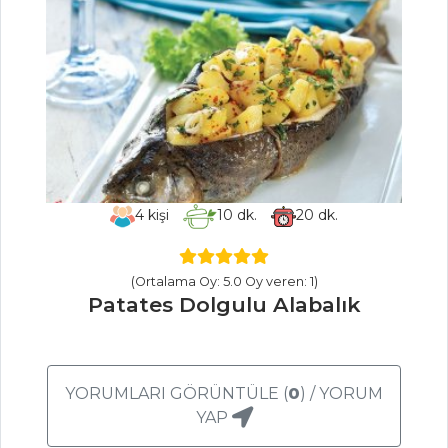
Mantar
ÇERKEZ
PİRZOLASI
Et Yemekleri Tüm
Tarifleri
HAMUR İŞLERI
4
kişi
10
dk.
20
dk.
PEYNİRLİ KAT
KAT BÖREK
(Ortalama Oy: 5.0 Oy veren: 1)
KAHVELİ
Patates Dolgulu Alabalık
DONDURMALI
TARTÖLET
Çikolata Ganajlı
YORUMLARI GÖRÜNTÜLE (
0
) / YORUM
Kurabiyeler
YAP
Hamur İşleri Tüm