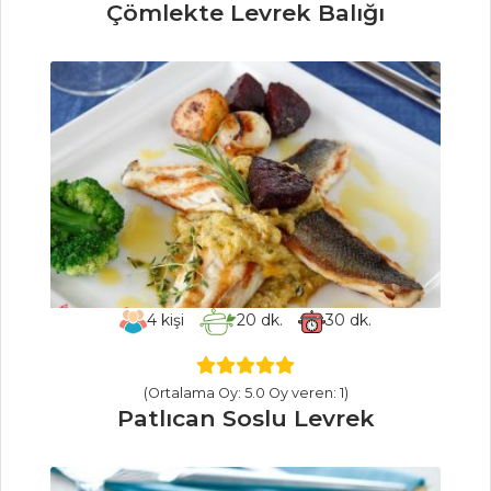
Çömlekte Levrek Balığı
MEZELER
Pancar Turşulu
Süzme Yoğurt
Antep Usulü
Yeşil Zeytin Piyazı
Zeytinli Tapas
Mezeler Tüm
Tarifleri
4
kişi
20
dk.
30
dk.
ET YEMEKLERI
(Ortalama Oy: 5.0 Oy veren: 1)
Sebzeli Antrikot
Patlıcan Soslu Levrek
Sarma
Fırında Tavuklu