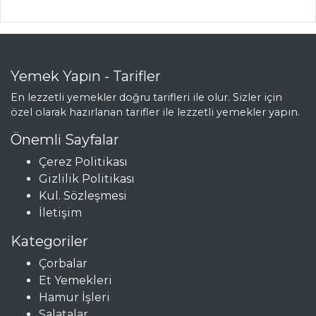
Tarifleri
PASTA VE
Yemek Yapın - Tarifler
TATLILAR
En lezzetli yemekler doğru tarifleri ile olur. Sizler için
özel olarak hazırlanan tarifler ile lezzetli yemekler yapın.
Yeşil Zeytinli ve
Fındıklı Kek
Önemli Sayfalar
AYVALI COLAF
Çerez Politikası
ÇİLEK JÖLELİ
Gizlilik Politikası
PASTA
Kul. Sözleşmesi
İletişim
Pasta ve Tatlılar
Kategoriler
Tüm Tarifleri
Çorbalar
Et Yemekleri
SEBZE
Hamur İşleri
YEMEKLERI
Salatalar