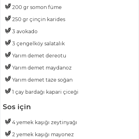
Haber
200 gr somon füme
ŞEFİN TARİFLERİ
250 gr çinçin karides
3 avokado
MENÜLER
3 çengelköy salatalık
Tüm
Yarım demet dereotu
Kategoriler
Yarım demet maydanoz
MASTERCHEF
Yarım demet taze soğan
Japon
1 çay bardağı kapari çiceği
Mutfağının Sevilen
Lezzeti Ramen
Sos için
Nasıl Yapılır?
En pratik cevizli
4 yemek kaşığı zeytinyağı
kalburabastı nasıl
2 yemek kaşığı mayonez
yapılır?