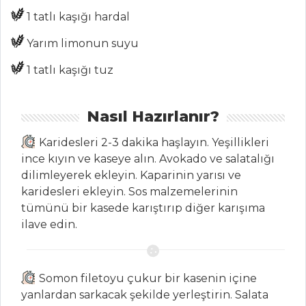
1 tatlı kaşığı hardal
En pratik evde
kuzu şiş dürüm
Yarım limonun suyu
nasıl yapılır?
1 tatlı kaşığı tuz
Masterchef Tüm
Tarifleri
Nasıl Hazırlanır?
Karidesleri 2-3 dakika haşlayın. Yeşillikleri
PILAV VE
MAKARNA
ince kıyın ve kaseye alın. Avokado ve salatalığı
dilimleyerek ekleyin. Kaparinin yarısı ve
Patlıcan Soslu
karidesleri ekleyin. Sos malzemelerinin
Labne Peynirli
tümünü bir kasede karıştırıp diğer karışıma
Makarna
ilave edin.
SARIMSAKLI
PİLAV (BALIKESİR)
Somon filetoyu çukur bir kasenin içine
Kestane Mantarlı
yanlardan sarkacak şekilde yerleştirin. Salata
ve Kuru Domatesli