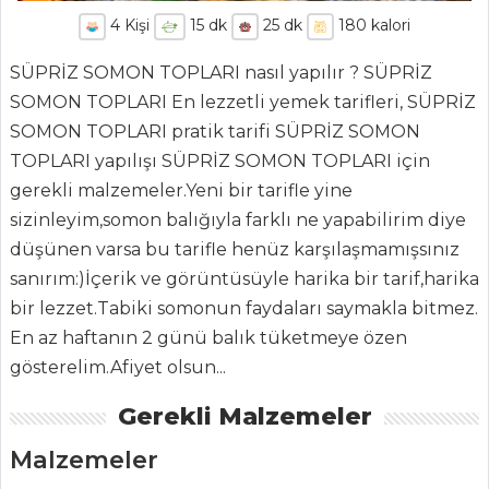
4
Kişi
15
dk
25
dk
180
kalori
SÜPRİZ SOMON TOPLARI nasıl yapılır ? SÜPRİZ
SOMON TOPLARI En lezzetli yemek tarifleri, SÜPRİZ
SOMON TOPLARI pratik tarifi SÜPRİZ SOMON
TOPLARI yapılışı SÜPRİZ SOMON TOPLARI için
gerekli malzemeler.Yeni bir tarifle yine
sizinleyim,somon balığıyla farklı ne yapabilirim diye
düşünen varsa bu tarifle henüz karşılaşmamışsınız
ANASAYFA
sanırım:)İçerik ve görüntüsüyle harika bir tarif,harika
bir lezzet.Tabiki somonun faydaları saymakla bitmez.
BLOG
En az haftanın 2 günü balık tüketmeye özen
Medya
gösterelim.Afiyet olsun...
Aktüel
Gerekli Malzemeler
Chefs
Malzemeler