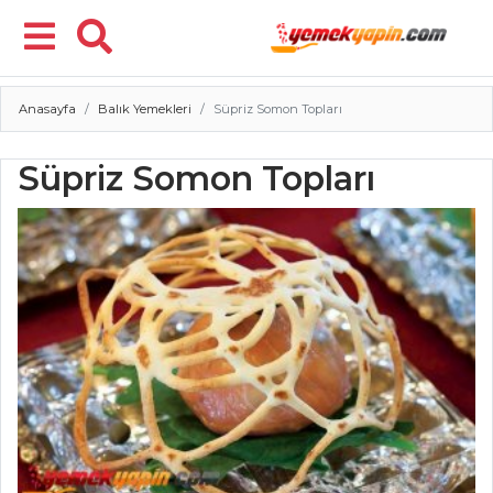
Anasayfa
Balık Yemekleri
Süpriz Somon Topları
Menü
Süpriz Somon Topları