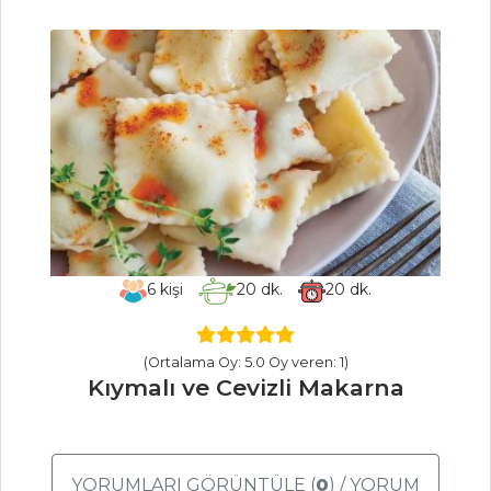
Patlıcan Çorbası
Pirinç Çorbası
Çorbalar Tüm
Tarifleri
İÇECEKLER
Reyhan Şerbeti
6
kişi
20
dk.
20
dk.
Safran Şerbeti
Elma Şerbeti
(Ortalama Oy: 5.0 Oy veren: 1)
İçecekler Tüm
Kıymalı ve Cevizli Makarna
Tarifleri
HAMUR İŞLERI
YORUMLARI GÖRÜNTÜLE (
0
) / YORUM