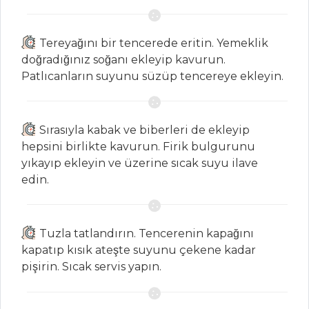
BALIK
Tereyağını bir tencerede eritin. Yemeklik
YEMEKLERI
doğradığınız soğanı ekleyip kavurun.
Patlıcanların suyunu süzüp tencereye ekleyin.
Biber Beğendili
Zargana Hoplatma
Tereyağında
Sırasıyla kabak ve biberleri de ekleyip
Kızartılmış Limonlu
hepsini birlikte kavurun. Firik bulgurunu
Dil Balığı
yıkayıp ekleyin ve üzerine sıcak suyu ilave
Deniz mahsüllü
edin.
enginar
Balık Yemekleri
Tuzla tatlandırın. Tencerenin kapağını
Tüm Tarifleri
kapatıp kısık ateşte suyunu çekene kadar
pişirin. Sıcak servis yapın.
MASTERCHEF