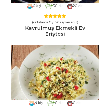
Patlıcanlı
6
kişi
30
dk.
20
dk.
Soğanlı Pilav
Pilav ve Makarna
(Ortalama Oy: 5.0 Oy veren: 1)
Kavrulmuş Ekmekli Ev
Tüm Tarifleri
Eriştesi
ET YEMEKLERI
Köfteli Patlıcan
Kebap
Beef Wellington
EDİRNE CİĞER
TAVA
Et Yemekleri Tüm
Tarifleri
4
kişi
0
dk.
0
dk.