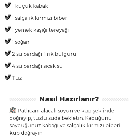
1 küçük kabak
MENÜLER
1 salçalık kırmızı biber
Tüm
1 yemek kaşığı tereyağı
Kategoriler
1 soğan
2 su bardağı firik bulguru
SEBZE
YEMEKLERI
4 su bardağı sıcak su
Avokadolu
Tuz
Sebze Sote
Zeytinyağlı
Nasıl Hazırlanır?
Deniz Börülcesi
Patlıcanı alacalı soyun ve küp şeklinde
Enginar Ezme
doğrayıp, tuzlu suda bekletin. Kabuğunu
Sebze Yemekleri
soyduğunuz kabağı ve salçalık kırmızı biberi
Tüm Tarifleri
küp doğrayın.