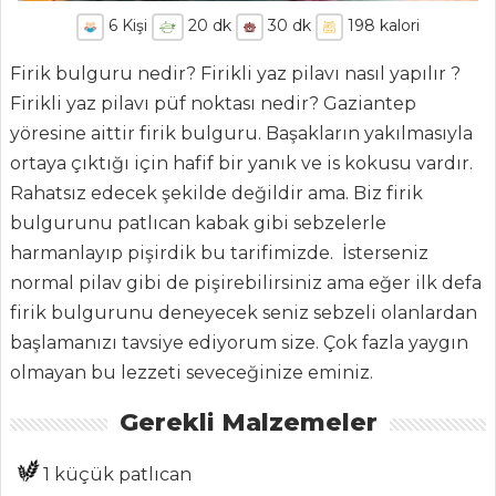
6
Kişi
20
dk
30
dk
198
kalori
Firik bulguru nedir? Firikli yaz pilavı nasıl yapılır ?
Firikli yaz pilavı püf noktası nedir? Gaziantep
yöresine aittir firik bulguru. Başakların yakılmasıyla
ortaya çıktığı için hafif bir yanık ve is kokusu vardır.
Rahatsız edecek şekilde değildir ama. Biz firik
ANASAYFA
bulgurunu patlıcan kabak gibi sebzelerle
harmanlayıp pişirdik bu tarifimizde. İsterseniz
BLOG
normal pilav gibi de pişirebilirsiniz ama eğer ilk defa
Medya
firik bulgurunu deneyecek seniz sebzeli olanlardan
başlamanızı tavsiye ediyorum size. Çok fazla yaygın
Aktüel
olmayan bu lezzeti seveceğinize eminiz.
Chefs
Gerekli Malzemeler
Haber
1 küçük patlıcan
ŞEFİN TARİFLERİ