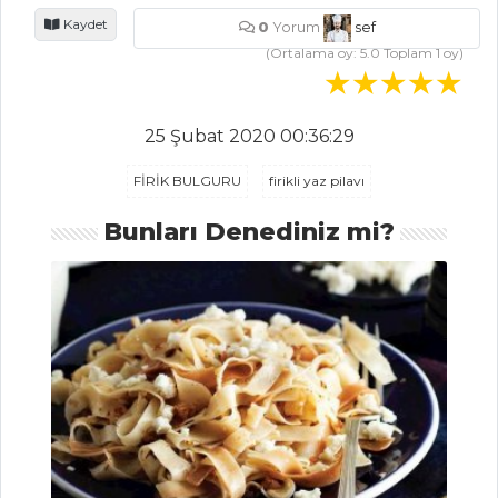
Dana yanağı
Kaydet
0
Yorum
sef
nasıl yapılır?
(Ortalama oy:
5.0
Toplam
1
oy)
En kolay, en
lezzetli evde simit
tarifi
25 Şubat 2020 00:36:29
Çene Çarpan
FİRİK BULGURU
firikli yaz pilavı
Çorbası
Bunları Denediniz mi?
Masterchef Tüm
Tarifleri
PILAV VE
MAKARNA
KAĞITTA PİLAV
Semizotlu Tel
Şehriye Salatası