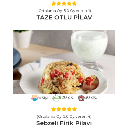
MEZELER
(Ortalama Oy: 5.0 Oy veren: 1)
TAZE OTLU PİLAV
Pancarlı Ve
Balıklı Meze
Mütebbel
KARİDESLİ
BAMYA
Mezeler Tüm
Tarifleri
ÇORBALAR
6
kişi
20
dk.
30
dk.
Bademli Tavuk
Çorbası
(Ortalama Oy: 5.0 Oy veren: 4)
Sebzeli Firik Pilavı
Yoğurtlu