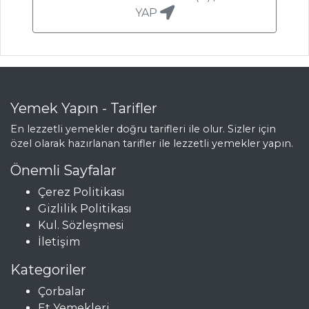
YAP
Cevizli Kurabiye
KIYMALI VE
PEYNİRLİ AÇIK
BÖREK
Fıstıklı Melisa
Yemek Yapın - Tarifler
Kurabiye
En lezzetli yemekler doğru tarifleri ile olur. Sizler için
özel olarak hazırlanan tarifler ile lezzetli yemekler yapın.
Hamur İşleri Tüm
Tarifleri
Önemli Sayfalar
Çerez Politikası
Gizlilik Politikası
PASTA VE
Kul. Sözleşmesi
TATLILAR
İletişim
Fındıklı ve
Kategoriler
Çikolatalı
Çorbalar
Yuvarlaklar
Et Yemekleri