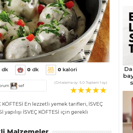
Da
0
dk
0
dk
0
kalori
ba
s
(Ortalama oy:
5.0
Toplam
1
oy)
orum
sef
Ç KÖFTESİ En lezzetli yemek tarifleri, İSVEÇ
İ yapılışı İSVEÇ KÖFTESİ için gerekli
li Malzemeler