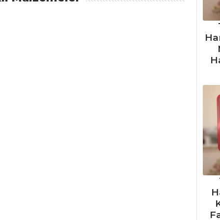
Ha
H
H
F