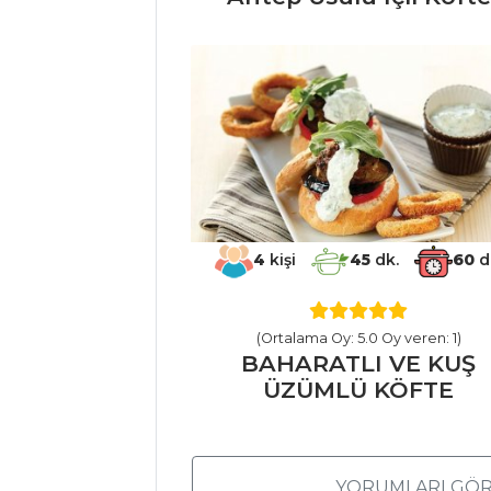
Karpuz Salatası
MANDALİNALI
VE ZEYTİNYAĞLI
YER ELMASI
ARPACIK
SOĞANI SALATASI
Salatalar Tüm
Tarifleri
4
kişi
45
dk.
60
d
PASTA VE
(Ortalama Oy: 5.0 Oy veren: 1)
TATLILAR
BAHARATLI VE KUŞ
ÜZÜMLÜ KÖFTE
Havuç Tatlısı
KAHVELİ KREMA
VİŞNELİ ÇAY
YORUMLARI GÖR