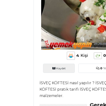
ANASAYFA
BLOG
Medya
Aktüel
Chefs
Haber
4
Kişi
ŞEFİN TARİFLERİ
Kaydet
0
Y
MENÜLER
İSVEÇ KÖFTESİ nasıl yapılır ? İSVE
Tüm
KÖFTESİ pratik tarifi İSVEÇ KÖFTES
Kategoriler
malzemeler.
Gerek