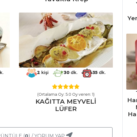
Ye
k.
2
kişi
30
dk.
35
dk.
(Ortalama Oy: 5.0 Oy veren: 1)
Ha
KAĞITTA MEYVELİ
LÜFER
Ha
ÜNTÜLE (
0
) / YORUM YAP