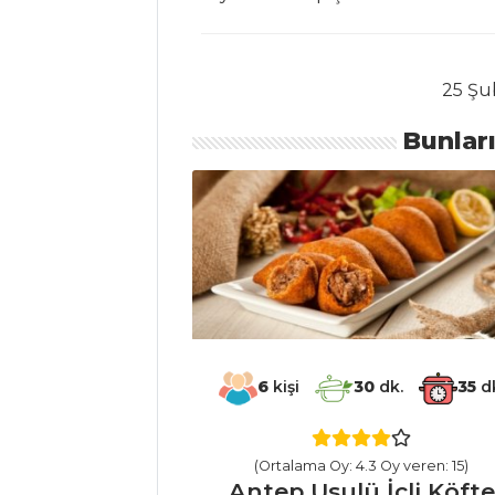
Tarifleri
ET YEMEKLERI
25 Şu
Kabakta Cevizli
Bunlar
Tavuk
KESTANELİ ET
SOTE
SÜLBİYE
Et Yemekleri Tüm
Tarifleri
6
kişi
30
dk.
35
dk
SALATALAR
Acılı Ve Misket
(Ortalama Oy: 4.3 Oy veren: 15)
Antep Usulü İçli Köfte
Limon Soslu