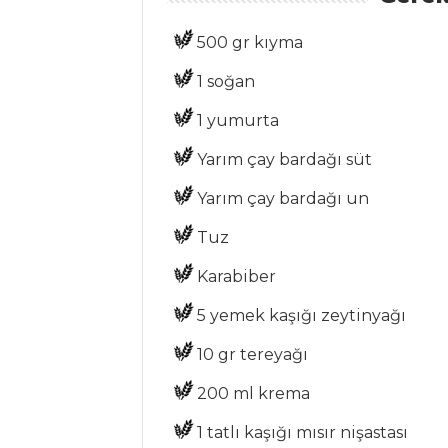
MEZELER
500 gr kıyma
Midye Dolma
1 soğan
Çemen
ÇİĞ KARİDES
1 yumurta
Yarım çay bardağı süt
Mezeler Tüm
Tarifleri
Yarım çay bardağı un
Tuz
SEBZE
Karabiber
YEMEKLERI
5 yemek kaşığı zeytinyağı
Bademli Brüksel
Lahanası
10 gr tereyağı
Kinoalı Girit
200 ml krema
Kabağı
1 tatlı kaşığı mısır nişastası
Kuşkonmazlı