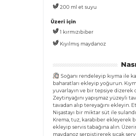
Fritata
200 ml et suyu
Sebze Yemekleri
Üzeri için
Tüm Tarifleri
1 kırmızıbiber
Kıyılmış maydanoz
MASTERCHEF
En pratik pırasa
Nası
köftesi tarifi ve püf
noktaları...
Soğanı rendeleyip kıyma ile kar
baharatları ekleyip yoğurun. Kıy
Ustasından nefis
yuvarlayın ve bir tepsiye dizere
meyhane pilavı
Zeytinyağını yapışmaz yüzeyli tavay
tarifi
tavadan alıp tereyağını ekleyin. 
Ustasından
Nişastayı bir miktar süt ile suland
kabak tatlısı tarifi
Krema, tuz, karabiber ekleyerek bi
ekleyip servis tabağına alın. Üze
Masterchef Tüm
maydanoz serpiştirerek sıcak servi