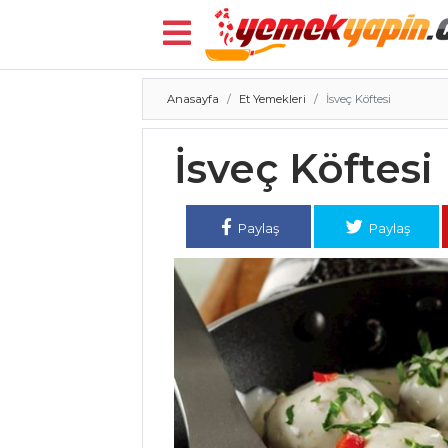
Anasayfa
Et Yemekleri
İsveç Köftesi
Menü
İsveç Köftesi
Paylaş
Paylaş