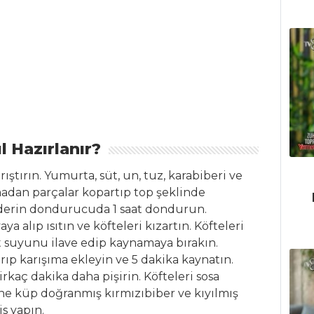
l Hazırlanır?
ıştırın. Yumurta, süt, un, tuz, karabiberi ve
madan parçalar kopartıp top şeklinde
k derin dondurucuda 1 saat dondurun.
a alıp ısıtın ve köfteleri kızartın. Köfteleri
Et suyunu ilave edip kaynamaya bırakın.
ırıp karışıma ekleyin ve 5 dakika kaynatın.
rkaç dakika daha pişirin. Köfteleri sosa
rine küp doğranmış kırmızıbiber ve kıyılmış
s yapın.