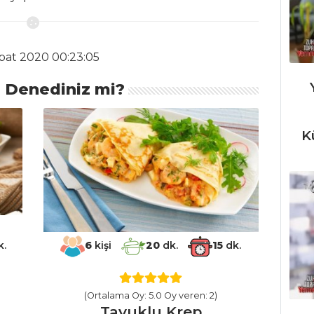
bat 2020 00:23:05
ı Denediniz mi?
K
.
6
kişi
20
dk.
15
dk.
(Ortalama Oy: 5.0 Oy veren: 2)
Tavuklu Krep