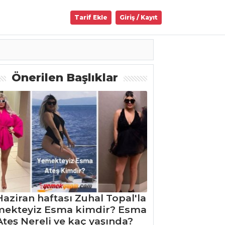
Tarif Ekle
Giriş / Kayıt
Önerilen Başlıklar
Haziran haftası Zuhal Topal'la
mekteyiz Esma kimdir? Esma
Ateş Nereli ve kaç yaşında?