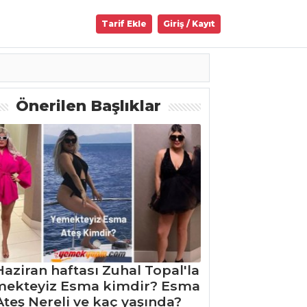
Tarif Ekle
Giriş / Kayıt
Önerilen Başlıklar
Haziran haftası Zuhal Topal'la
mekteyiz Esma kimdir? Esma
Ateş Nereli ve kaç yaşında?