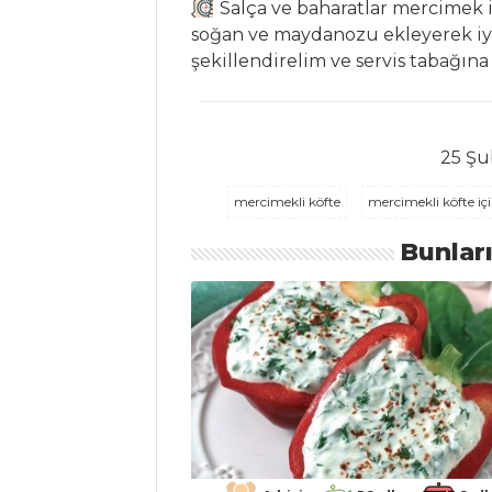
İÇECEKLER
Salça ve baharatlar mercimek i
soğan ve maydanozu ekleyerek iyi
Naneli Ayran
şekillendirelim ve servis tabağına 
Sirkencübin
Şerbeti
25 Şu
Kızılcık Şerbeti
mercimekli köfte
mercimekli köfte iç
İçecekler Tüm
Tarifleri
Bunlar
SEBZE
YEMEKLERI
Fırında Baharatlı
Patates
Sebzeli Pirinç
Tartı