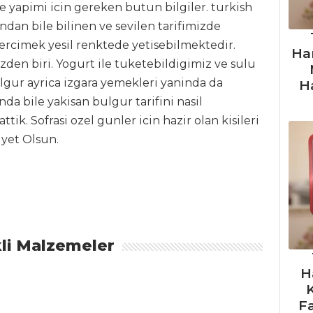
e yapimi icin gereken butun bilgiler. turkish
indan bile bilinen ve sevilen tarifimizde
ercimek yesil renktede yetisebilmektedir.
Ha
den biri. Yogurt ile tuketebildigimiz ve sulu
gur ayrica izgara yemekleri yaninda da
H
nda bile yakisan bulgur tarifini nasil
ttik. Sofrasi ozel gunler icin hazir olan kisileri
iyet Olsun.
li Malzemeler
H
F