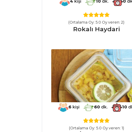
4
kişi
10
dk.
0
dk
MİNİ
KIRMIZIBİBER
DOLMASI
(Ortalama Oy: 5.0 Oy veren: 2)
Rokalı Haydari
Sebze Yemekleri
Tüm Tarifleri
MEZELER
Baharatlı
Zeytinler
Çerkez Tavuğu
Babagannuş
6
kişi
60
dk.
10
d
Mezeler Tüm
Tarifleri
(Ortalama Oy: 5.0 Oy veren: 1)