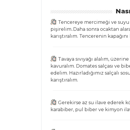
Armutlu Ve
Nası
Pecan Cevizli
Ispanak Salatası
Tencereye mercimeği ve suyu 
pişirelim..Daha sonra ocaktan alar
Salatalar Tüm
karıştıralım. Tencerenin kapağını
Tarifleri
Tavaya sıvıyağı alalım, üzerin
ET YEMEKLERI
kavuralım. Domates salçası ve bi
edelim. Hazırladığımız salçalı so
Tekir Tava
karıştıralım.
Ekşili Et
PALAMUT PİLAKİ
Gerekirse az su ilave ederek kö
Et Yemekleri Tüm
karabiber, pul biber ve kimyon ila
Tarifleri