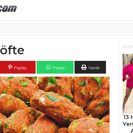
öfte
Paylaş
Paylaş
Yazdır
13 
Ye