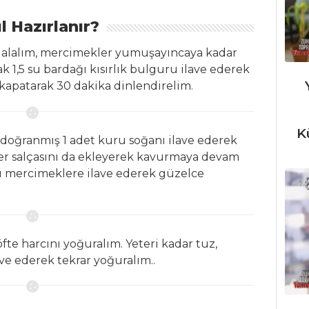
l Hazırlanır?
alalım, mercimekler yumuşayıncaya kadar
ak 1,5 su bardağı kısırlık bulguru ilave ederek
 kapatarak 30 dakika dinlendirelim.
K
e doğranmış 1 adet kuru soğanı ilave ederek
ber salçasını da ekleyerek kavurmaya devam
su mercimeklere ilave ederek güzelce
fte harcını yoğuralım. Yeteri kadar tuz,
ve ederek tekrar yoğuralım..