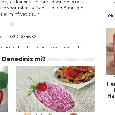
le iyice karıştıktan sonra doğranmış taze
ce yoğuralım. Köftemizi dilediğimiz gibi
alalım. Afiyet olsun.
Ye
bat 2020 00:46:36
in gerekli malzemeler
mercimekli köfte nasıl hazırlanır
ı Denediniz mi?
Ha
Ha