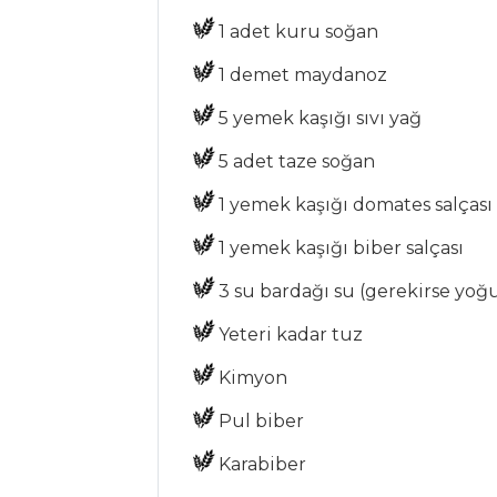
YEMEKLERI
1 adet kuru soğan
Parmesan Kasesi
1 demet maydanoz
Ve Fener Carpaccio
5 yemek kaşığı sıvı yağ
Şaraplı Balık
Deniz Börülceli
5 adet taze soğan
Deniz Tarağı
1 yemek kaşığı domates salçası
Balık Yemekleri
1 yemek kaşığı biber salçası
Tüm Tarifleri
3 su bardağı su (gerekirse yoğ
Yeteri kadar tuz
SALATALAR
Kimyon
Karnabahar
Püresi
Pul biber
Tavuklu
Karabiber
Endivyen Salatası