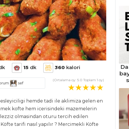
Da
dk
15
dk
360
kalori
ba
s
(Ortalama oy:
5.0
Toplam
1
oy)
orum
sef
leyiciligi hemde tadi ile aklimiza gelen en
imek kofte hem icerisindeki mazemelerin
 lezziz olmasindan oturu tercih edilen
fte tarifi nasıl yapılır ? Mercimekli Köfte