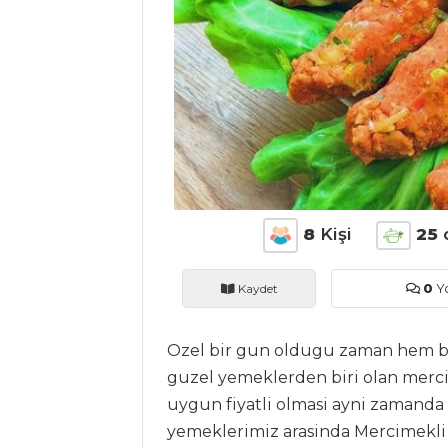
ANASAYFA
BLOG
Medya
Aktüel
8
Kişi
25
Chefs
Kaydet
0
Y
Haber
ŞEFİN TARİFLERİ
Ozel bir gun oldugu zaman hem bes
guzel yemeklerden biri olan merc
uygun fiyatli olmasi ayni zamanda
MENÜLER
yemeklerimiz arasinda Mercimekli Kö