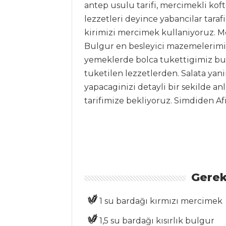
Tüm
antep usulu tarifi, mercimekli koft
Kategoriler
lezzetleri deyince yabancilar taraf
kirimizi mercimek kullaniyoruz. M
HAMUR İŞLERI
Bulgur en besleyici mazemelerimiz
yemeklerde bolca tukettigimiz bul
YER FISTIKLI
tuketilen lezzetlerden. Salata yani
KURABİYE
yapacaginizi detayli bir sekilde anla
KABAKLI VE
tarifimize bekliyoruz. Simdiden Af
BİBERLİ TART
BADEMLİ VE
PORTAKAL
KOKULU KURABİYE
Hamur İşleri Tüm
Gerek
Tarifleri
1 su bardağı kırmızı mercimek
BALIK
1,5 su bardağı kısırlık bulgur