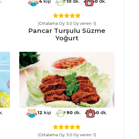
.
4
kişi
10
dk.
0
dk.
(Ortalama Oy: 5.0 Oy veren: 1)
Pancar Turşulu Süzme
Yoğurt
k.
12
kişi
90
dk.
0
dk.
(Ortalama Oy: 5.0 Oy veren: 1)