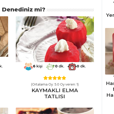
ı Denediniz mi?
Ye
k.
6
kişi
0
dk.
0
dk.
Ha
(Ortalama Oy: 5.0 Oy veren: 1)
KAYMAKLI ELMA
Ha
TATLISI