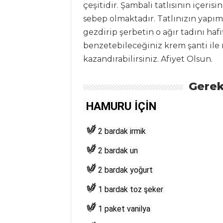
Kategoriler
çeşitidir. Şambali tatlısının içeri
sebep olmaktadır. Tatlınızın yapım
SALATALAR
gezdirip şerbetin o ağır tadını hafif
benzetebileceğiniz krem şanti ile m
Fıstıklı Semizotu
kazandırabilirsiniz. Afiyet Olsun.
Salatası
KEÇİ PEYNİRLİ
Gerek
ILIK BAHAR
 HAMURU İÇİN 
SALATASI
Dereotlu Patates
2 bardak irmik 
Salatası
2 bardak un 
Salatalar Tüm
Tarifleri
2 bardak yoğurt 
1 bardak toz şeker 
ÇORBALAR
1 paket vanilya 