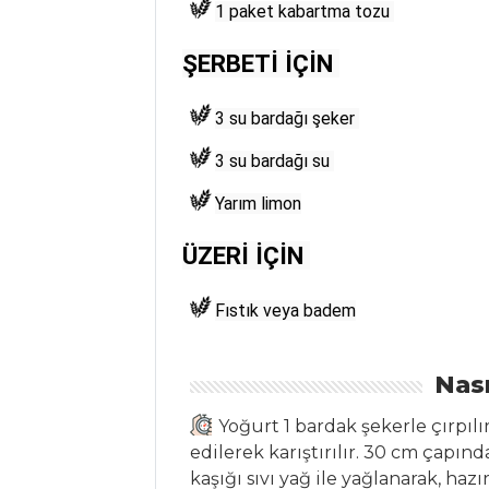
Tavuklu
1 paket kabartma tozu 
Lebeniye Çorbası
ŞERBETİ İÇİN 
Soğan Çorbası
Ekşili Karalahana
3 su bardağı şeker 
Çorbası
3 su bardağı su 
Çorbalar Tüm
Yarım limon
Tarifleri
ÜZERİ İÇİN 
MEZELER
Fıstık veya badem
Meksika Usulü
Mısır
Nası
Paşa Meze
Yoğurt 1 bardak şekerle çırpılı
Acuka
edilerek karıştırılır. 30 cm çapın
kaşığı sıvı yağ ile yağlanarak, ha
Mezeler Tüm