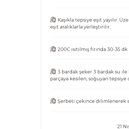
Tarifleri
Kaşıkla tepsiye eşit yayılır. Üz
SEBZE
eşit aralıklarla yerleştirilir.
YEMEKLERI
Bulgurlu Pazı
200C ısıtılmış fırında 30-35 dk a
Dolması
Kaşarlı Mantar
Zeytinyağlı
3 bardak şeker 3 bardak su ile 
Bakla
parçaya kesilen, soğuyan tepsiye 
Sebze Yemekleri
Tüm Tarifleri
Şerbeti çekince dilimlenerek so
ET YEMEKLERI
21 Ni