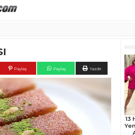
sı
Paylaş
Paylaş
Yazdır
13 
Ye