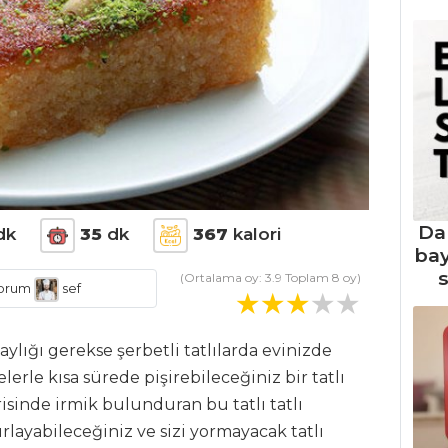
Da
dk
35
dk
367
kalori
ba
s
(Ortalama oy:
3.9
Toplam
8
oy)
orum
sef
aylığı gerekse şerbetli tatlılarda evinizde
erle kısa sürede pişirebileceğiniz bir tatlı
isinde irmik bulunduran bu tatlı tatlı
ırlayabileceğiniz ve sizi yormayacak tatlı