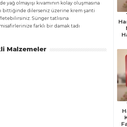
sinde yağ olmayışı kıvamının kolay oluşmasına
ı bittiğinde dilerseniz üzerine krem şanti
letebilirsiniz. Sünger tatlısına
Ha
isafirlerinize farklı bir damak tadı
H
li Malzemeler
H
F