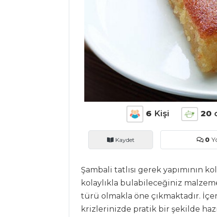
ANASAYFA
BLOG
Medya
Aktüel
6
Kişi
20
Chefs
Haber
Kaydet
0
Y
ŞEFİN TARİFLERİ
Şambali tatlısı gerek yapımının kol
kolaylıkla bulabileceğiniz malzemel
MENÜLER
türü olmakla öne çıkmaktadır. İçer
Tüm
krizlerinizde pratik bir şekilde haz