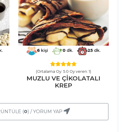
k.
6
kişi
0
dk.
25
dk.
(Ortalama Oy: 5.0 Oy veren: 1)
A
MUZLU VE ÇİKOLATALI
KREP
ÜNTÜLE (
0
) / YORUM YAP