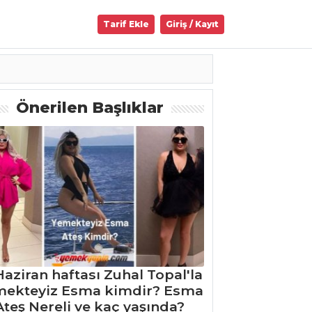
Tarif Ekle
Giriş / Kayıt
Önerilen Başlıklar
Haziran haftası Zuhal Topal'la
mekteyiz Esma kimdir? Esma
Ateş Nereli ve kaç yaşında?