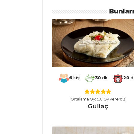
PAPAZ YAHNİSİ
Bunlar
Edirne Ciğer
Sarması
KABURGA
DOLMASI
Et Yemekleri Tüm
Tarifleri
MASTERCHEF
6
kişi
30
dk.
20
d
Avustralya
mutfağından
(Ortalama Oy: 5.0 Oy veren: 3)
Güllaç
Aussie Pie nasıl
yapılır?
Çok pratik tuna
maki nasıl yapılır?