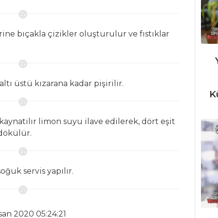
erine bıçakla çizikler oluşturulur ve fıstıklar
ltı üstü kızarana kadar pişirilir.
K
kaynatılır limon suyu ilave edilerek, dört eşit
dökülür.
ğuk servis yapılır.
san 2020 05:24:21