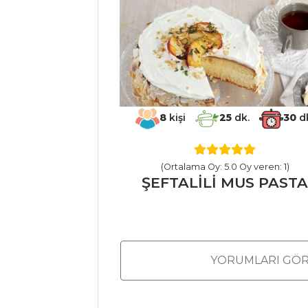
En lezzetli
ayçöreği nasıl
yapılır?
Masterchef Tüm
Tarifleri
8
kişi
25
dk.
30
d
HAMUR İŞLERI
(Ortalama Oy: 5.0 Oy veren: 1)
PAZILI VE
ŞEFTALİLİ MUS PAST
PEYNİRLİ BURMA
BÖREK
PEYNİRLİ KABAK
BÖREĞİ
YORUMLARI GÖR
LOR PEYNİRLİ
ÇİĞ BÖREK