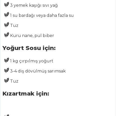
SADRAZAM
3 yemek kaşığı sıvı yağ
KEBABI
1 su bardağı veya daha fazla su
Et Yemekleri Tüm
Tuz
Tarifleri
Kuru nane, pul biber
ÇORBALAR
Yoğurt Sosu için:
Erişte Aşı
1 kg çırpılmış yoğurt
Çiğ Semiz Otu
3-4 diş dövülmüş sarımsak
Çorbası
Tuz
Sarımsaklı
Yoğurtlu Aşlık
Kızartmak için:
Çorbası
Çorbalar Tüm
Tarifleri