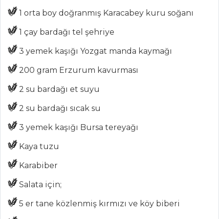
Chefs
1 orta boy doğranmış Karacabey kuru soğanı
Haber
1 çay bardağı tel şehriye
ŞEFİN TARİFLERİ
3 yemek kaşığı Yozgat manda kaymağı
200 gram Erzurum kavurması
MENÜLER
2 su bardağı et suyu
Tüm
2 su bardağı sıcak su
Kategoriler
3 yemek kaşığı Bursa tereyağı
ET YEMEKLERI
Kaya tuzu
PATATESLİ İNCİK
Karabiber
YEMEĞİ
Salata için;
ETLİ DÜRÜM
5 er tane közlenmiş kırmızı ve köy biberi
Vişne Kebabı