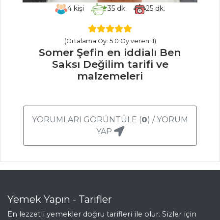
Tarifleri
4
kişi
35
dk.
25
dk.
(Ortalama Oy: 5.0 Oy veren: 1)
PILAV VE
Somer Şefin en iddialı Ben
MAKARNA
Saksı Değilim tarifi ve
malzemeleri
Peynirli Yeşil
Pilav
İÇ PİLAVLI
GERDAN DOLMASI
YORUMLARI GÖRÜNTÜLE (
0
) / YORUM
Sebzeli Firik
YAP
Pilavı
Pilav ve Makarna
Tüm Tarifleri
Yemek Yapın - Tarifler
HAMUR İŞLERI
En lezzetli yemekler doğru tarifleri ile olur. Sizler için