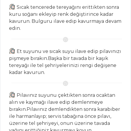
MASTERCHEF
Sıcak tencerede tereyağını erittikten sonra
kuru soğanı ekleyip renk değiştirince kadar
En pratik midye
kavurun. Bulguru ilave edip kavurmaya devam
dolma tarifi, yapılışı
edin.
ve püf noktaları
Dana yanağı
nasıl yapılır?
Et suyunu ve sıcak suyu ilave edip pilavınızı
Ustasından
pişmeye bırakın.Başka bir tavada bir kaşık
pratik avcı böreği
tereyağı ile tel şehriyelerinizi rengi değişene
tarifi...
kadar kavurun.
Masterchef Tüm
Tarifleri
Pilavınız suyunu çektikten sonra ocaktan
alın ve kaymağı ilave edip demlenmeye
bırakın.Pilavınız demlendikten sonra karabiber
BALIK
ile harmanlayıp; servis tabağına önce pilavı,
YEMEKLERI
üzerine tel şehriyeyi, onun üzerine tavada
yağını erittiğiniz kavurmayı koyun.
Taze Kişnişli