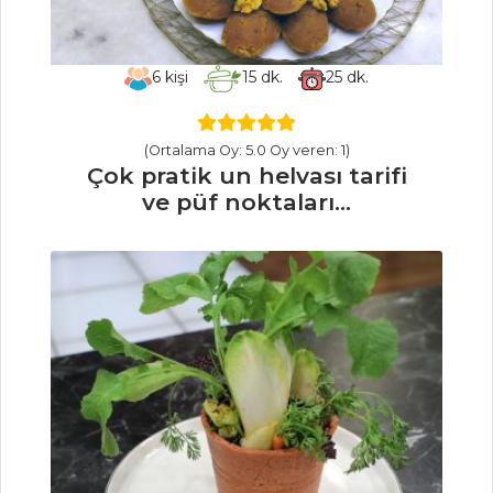
Patatesli Ve
Tahıllı Soğan
6
kişi
15
dk.
25
dk.
Dolması
Sebze Yemekleri
(Ortalama Oy: 5.0 Oy veren: 1)
Tüm Tarifleri
Çok pratik un helvası tarifi
ve püf noktaları...
SALATALAR
KAPARİLİ
PATLICAN
SALATASI
Mevsim Salata
Hurmalı Pancar
Salatası
Salatalar Tüm