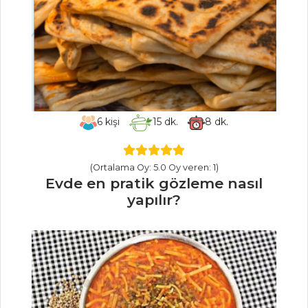
İçecekler Tüm
Tarifleri
PASTA VE
TATLILAR
6
kişi
15
dk.
8
dk.
Yassı Kadayıf
KİRAZLI
(Ortalama Oy: 5.0 Oy veren: 1)
MUHALLEBİ
Evde en pratik gözleme nasıl
ERİKLİ YAPRAK
yapılır?
SARMA
Pasta ve Tatlılar
Tüm Tarifleri
MEZELER