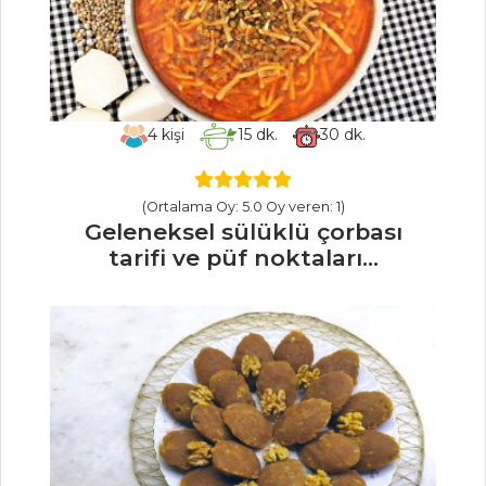
Deniz
Ürünleriyle Pazı
Sarma
Acuka
4
kişi
15
dk.
30
dk.
Cacık
(Ortalama Oy: 5.0 Oy veren: 1)
Mezeler Tüm
Geleneksel sülüklü çorbası
Tarifleri
tarifi ve püf noktaları...
SEBZE
YEMEKLERI
Zeytinyağlı
Kabak Dolması
Zeytinyağlı
Dizme Bamya