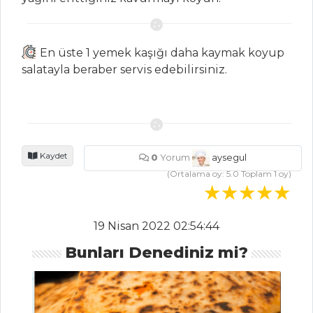
Kırlangıç Köftesi
Domatesli
En üste 1 yemek kaşığı daha kaymak koyup
Levrek Fileto
salatayla beraber servis edebilirsiniz.
Fırında Otlu
Kırlangıç Balığı
Balık Yemekleri
Tüm Tarifleri
Kaydet
0
Yorum
aysegul
(Ortalama oy:
5.0
Toplam
1
oy)
İÇECEKLER
Sirkencübin
19 Nisan 2022 02:54:44
Şerbeti
Bunları Denediniz mi?
Zerdeçallı Ayran
Şalgam Sulu
Ayran