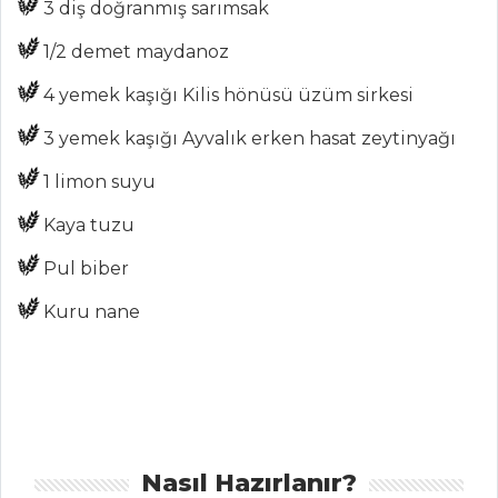
3 diş doğranmış sarımsak
Et Yemekleri Tüm
Tarifleri
1/2 demet maydanoz
4 yemek kaşığı Kilis hönüsü üzüm sirkesi
ÇORBALAR
3 yemek kaşığı Ayvalık erken hasat zeytinyağı
Damla Sakızlı Ve
1 limon suyu
Zerdeçallı
Kaya tuzu
Mercimek Çorbası
Havuçlu
Pul biber
Zencefil Çorbası
Kuru nane
Peynir Kremalı
Domates Çorbası
Çorbalar Tüm
Tarifleri
Nasıl Hazırlanır?