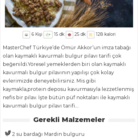
6
Kişi
15
dk
25
dk
128
kalori
MasterChef Türkiye’de Ömür Akkor’un imza tabağı
olan kaymaklı kavurmalı bulgur pilavı tarifi çok
beğenildi.Yöresel yemeklerden biri olan kaymaklı
kavurmalı bulgur pilavının yapılışı çok kolay
evlerimizde deneyebilirsiniz. Mis gibi
kaymakla,protein deposu kavurmasıyla lezzetlenmiş
ANASAYFA
nefis bir pilav. İşte bütün püf noktaları ile kaymaklı
BLOG
kavurmalı bulgur pilavı tarifi…
Medya
Gerekli Malzemeler
Aktüel
2 su bardağı Mardin bulguru